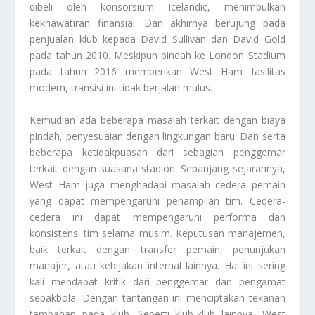
dibeli oleh konsorsium Icelandic, menimbulkan
kekhawatiran finansial. Dan akhirnya berujung pada
penjualan klub kepada David Sullivan dan David Gold
pada tahun 2010. Meskipun pindah ke London Stadium
pada tahun 2016 memberikan West Ham fasilitas
modern, transisi ini tidak berjalan mulus.
Kemudian ada beberapa masalah terkait dengan biaya
pindah, penyesuaian dengan lingkungan baru. Dan serta
beberapa ketidakpuasan dari sebagian penggemar
terkait dengan suasana stadion. Sepanjang sejarahnya,
West Ham juga menghadapi masalah cedera pemain
yang dapat mempengaruhi penampilan tim. Cedera-
cedera ini dapat mempengaruhi performa dan
konsistensi tim selama musim. Keputusan manajemen,
baik terkait dengan transfer pemain, penunjukan
manajer, atau kebijakan internal lainnya. Hal ini sering
kali mendapat kritik dari penggemar dan pengamat
sepakbola. Dengan tantangan ini menciptakan tekanan
tambahan pada klub. Seperti klub-klub lainnya, West