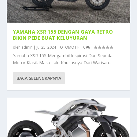
YAMAHA XSR 155 DENGAN GAYA RETRO
BIKIN PEDE BUAT KELUYURAN
oleh
admin
|
Jul 25, 2024
|
OTOMOTIF
|
0
|
Yamaha XSR 155 Mengambil Inspirasi Dari Sepeda
Motor Klasik Masa Lalu Khususnya Dari Warisan...
BACA SELENGKAPNYA