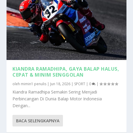
KIANDRA RAMADHIPA, GAYA BALAP HALUS,
CEPAT & MINIM SENGGOLAN
oleh
mimin1 penulis
|
Jun 18, 2026
|
SPORT
|
0
|
Kiandra Ramadhipa Semakin Sering Menjadi
Perbincangan Di Dunia Balap Motor Indonesia
Dengan...
BACA SELENGKAPNYA