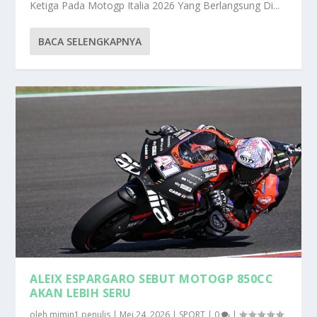
Ketiga Pada Motogp Italia 2026 Yang Berlangsung Di...
BACA SELENGKAPNYA
ALEIX ESPARGARO SEBUT MOTOGP 850CC
AKAN LEBIH SERU
oleh
mimin1 penulis
|
Mei 24, 2026
|
SPORT
|
0
|