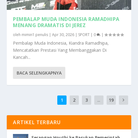
PEMBALAP MUDA INDONESIA RAMADHIPA
MENANG DRAMATIS DI JEREZ
oleh
mimin1 penulis
|
Apr 30, 2026
|
SPORT
|
0
|
Pembalap Muda Indonesia, Kiandra Ramadhipa,
Mencatatkan Prestasi Yang Membanggakan Di
Kancah...
BACA SELENGKAPNYA
1
2
3
...
19
ARTIKEL TERBARU
Serangan Houthi ke Pasukan Pemerintah