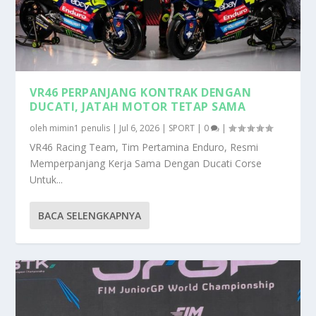
VR46 PERPANJANG KONTRAK DENGAN
DUCATI, JATAH MOTOR TETAP SAMA
oleh
mimin1 penulis
|
Jul 6, 2026
|
SPORT
|
0
|
VR46 Racing Team, Tim Pertamina Enduro, Resmi
Memperpanjang Kerja Sama Dengan Ducati Corse
Untuk...
BACA SELENGKAPNYA