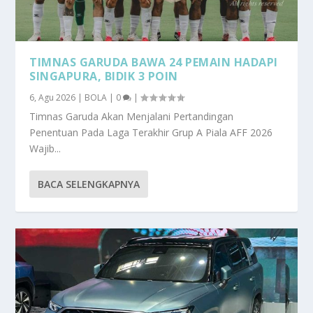
TIMNAS GARUDA BAWA 24 PEMAIN HADAPI
SINGAPURA, BIDIK 3 POIN
6, Agu 2026
|
BOLA
|
0
|
Timnas Garuda Akan Menjalani Pertandingan
Penentuan Pada Laga Terakhir Grup A Piala AFF 2026
Wajib...
BACA SELENGKAPNYA