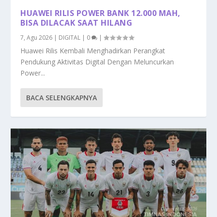
HUAWEI RILIS POWER BANK 12.000 MAH,
BISA DILACAK SAAT HILANG
7, Agu 2026
|
DIGITAL
|
0
|
Huawei Rilis Kembali Menghadirkan Perangkat
Pendukung Aktivitas Digital Dengan Meluncurkan
Power...
BACA SELENGKAPNYA