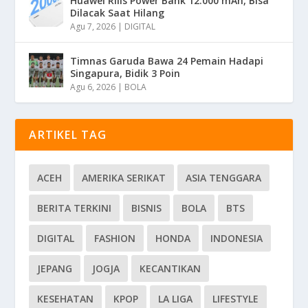
Huawei Rilis Power Bank 12.000 mAh, Bisa
Dilacak Saat Hilang
Agu 7, 2026
|
DIGITAL
Timnas Garuda Bawa 24 Pemain Hadapi
Singapura, Bidik 3 Poin
Agu 6, 2026
|
BOLA
ARTIKEL TAG
ACEH
AMERIKA SERIKAT
ASIA TENGGARA
BERITA TERKINI
BISNIS
BOLA
BTS
DIGITAL
FASHION
HONDA
INDONESIA
JEPANG
JOGJA
KECANTIKAN
KESEHATAN
KPOP
LA LIGA
LIFESTYLE