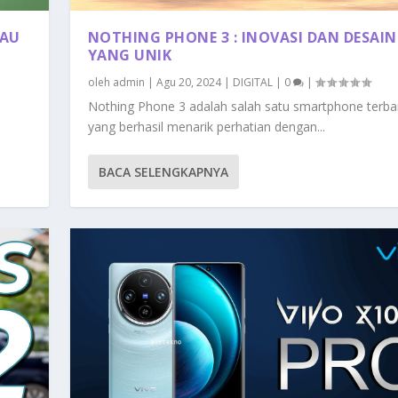
KAU
NOTHING PHONE 3 : INOVASI DAN DESAIN
YANG UNIK
oleh
admin
|
Agu 20, 2024
|
DIGITAL
|
0
|
Nothing Phone 3 adalah salah satu smartphone terba
yang berhasil menarik perhatian dengan...
BACA SELENGKAPNYA