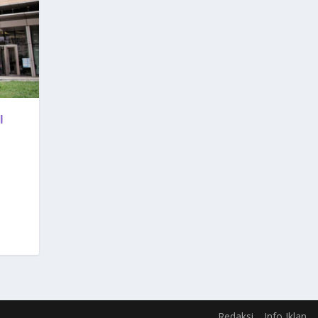
I
Redaksi
Info Iklan