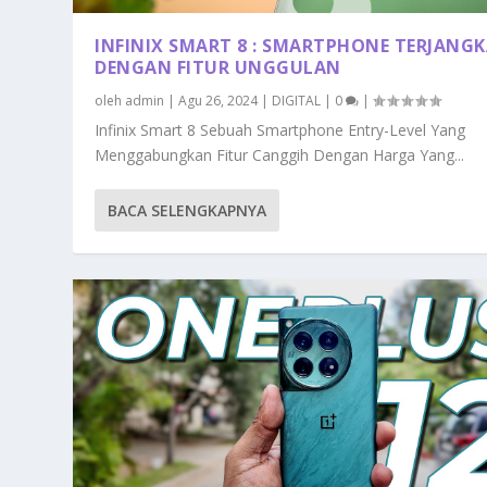
INFINIX SMART 8 : SMARTPHONE TERJANG
DENGAN FITUR UNGGULAN
oleh
admin
|
Agu 26, 2024
|
DIGITAL
|
0
|
Infinix Smart 8 Sebuah Smartphone Entry-Level Yang
Menggabungkan Fitur Canggih Dengan Harga Yang...
BACA SELENGKAPNYA