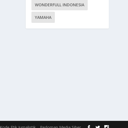
WONDERFULL INDONESIA
YAMAHA
Kode Etik Jurnalistik
Pedoman Media Siber