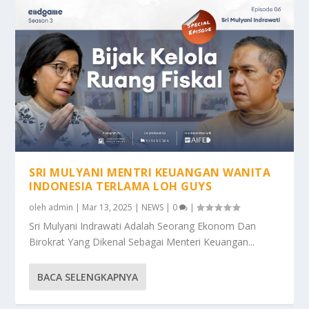
SRI MULYANI MENTRI KEUANGAN WANITA
INDONESIA TERLAMA LOH GUYS
oleh
admin
|
Mar 13, 2025
|
NEWS
|
0
|
Sri Mulyani Indrawati Adalah Seorang Ekonom Dan
Birokrat Yang Dikenal Sebagai Menteri Keuangan...
BACA SELENGKAPNYA