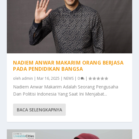
NADIEM ANWAR MAKARIM ORANG BERJASA
PADA PENDIDIKAN BANGSA
oleh
admin
|
Mar 16, 2025
|
NEWS
|
0
|
Nadiem Anwar Makarim Adalah Seorang Pengusaha
Dan Politisi Indonesia Yang Saat Ini Menjabat...
BACA SELENGKAPNYA