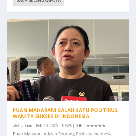
BACA SELENGKAPNYA
PUAN MAHARANI SALAH SATU POLITIKUS
WANITA SUKSES DI INDONESIA
oleh
admin
|
Feb 20, 2025
|
NEWS
|
0
|
Puan Maharani Adalah Seorang Politikus Indonesia