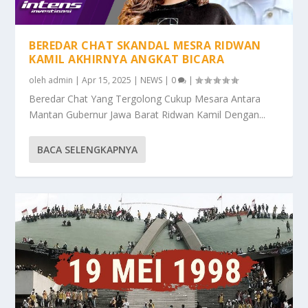
BEREDAR CHAT SKANDAL MESRA RIDWAN
KAMIL AKHIRNYA ANGKAT BICARA
oleh
admin
|
Apr 15, 2025
|
NEWS
|
0
|
Beredar Chat Yang Tergolong Cukup Mesara Antara
Mantan Gubernur Jawa Barat Ridwan Kamil Dengan...
BACA SELENGKAPNYA