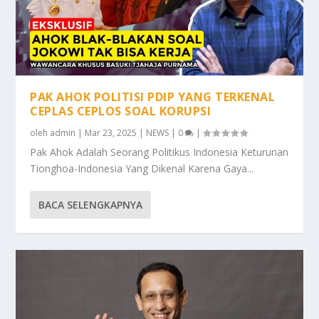
PAK AHOK POLITISI PDIP YANG TERKENAL
CEPLAS CEPLOS SOAL KORUPSI
oleh
admin
|
Mar 23, 2025
|
NEWS
|
0
|
Pak Ahok Adalah Seorang Politikus Indonesia Keturunan
Tionghoa-Indonesia Yang Dikenal Karena Gaya...
BACA SELENGKAPNYA