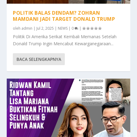
POLITIK BALAS DENDAM? ZOHRAN
MAMDANI JADI TARGET DONALD TRUMP
oleh
admin
|
Jul 2, 2025
|
NEWS
|
0
|
Politik Di Amerika Serikat Kembali Memanas Setelah
Donald Trump Ingin Mencabut Kewarganegaraan...
BACA SELENGKAPNYA