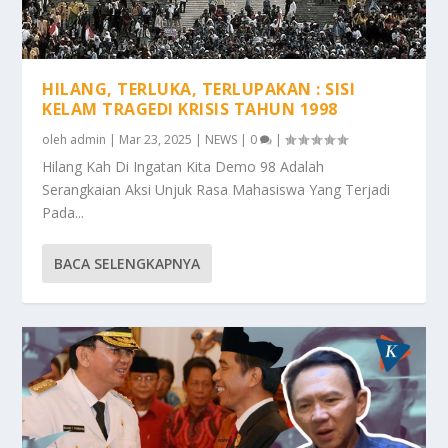
HILANG, TERLUKA, TERLUPAKAN : SISI
KELAM TRAGEDI KRISIS TAHUN 1998
oleh
admin
|
Mar 23, 2025
|
NEWS
|
0
|
Hilang Kah Di Ingatan Kita Demo 98 Adalah
Serangkaian Aksi Unjuk Rasa Mahasiswa Yang Terjadi
Pada...
BACA SELENGKAPNYA