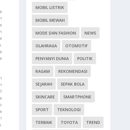
MOBIL LISTRIK
a
i
MOBIL MEWAH
a
h
MODE DAN FASHION
NEWS
i
.
OLAHRAGA
OTOMOTIF
a
a
PENYANYI DUNIA
POLITIK
RAGAM
REKOMENDASI
n
SEJARAH
SEPAK BOLA
h
7
SKINCARE
SMARTPHONE
a
b
SPORT
TEKNOLOGI
a
n
TERBAIK
TOYOTA
TREND
.