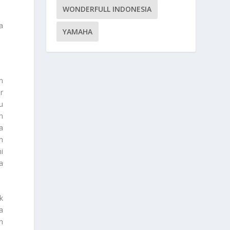
WONDERFULL INDONESIA
a
YAMAHA
n
r
u
n
a
n
i
a
k
a
n