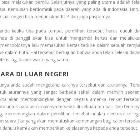
isa melakukan pemilu. Selanjutnya yang paling utama adalah tela
sia. Kemudian berdomisili pada daerah yang ada di Indonesia. Untu
a luar negeri bisa menunjukan KTP dan juga paspornya.
anda ketika tiba pada tempat pemilihan tersebut harus duduk da
da di panggil akan bisa untuk mengambil kertas dan melakuka
i mencoblosnya lalu memasukan kertas tadi ke dalam sebuah tempa
e dalam tinta. Hal tersebut bertujuan bahwa anda telah selesai dala
blos lagi dalam waktu yang sama.
ARA DI LUAR NEGERI
ntunya anda sudah mengetahui caranya tersebut dan aturannya. Tent
tuk aturannya yang sangat berbeda sekali dalam memilih seoran
kita akan membandingkan dengan negara amerika serikat tersebut
a untuk para pemimpinnya tersebut di sebuah tempat. Dan tentuny
g memenangkan dalam pemilihan tersebut adalah electoral college
an suara jika yang akan memutuskan kemenangan bagi calon tersebu
nik dahulu kami akan memberikan kejelasannya kepada anda tersebut.