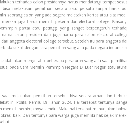
elakukan terhadap calon presidennya harus mendatangi tempat sesua
 bisa melakukan pemilihan secara satu persatu tanpa harus ad
ilih seorang calon yang ada segera meletakan kertas atau alat medi
 mereka juga harus memilih pekerja dari electoral college. Biasany
 pemimpin partai atau petinggi yang sangat berpengaruh terhada
 nama calon presiden dan juga nama para calon electoral college
ari anggota electoral college tersebut. Setelah itu para anggota dar
 Berbeda sekali dengan cara pemilihan yang ada pada negara indonesia
 sudah akan mengetahui beberapa peraturan yang ada saat pemiliha
esuai pada
Cara Memilih Pemimpin Negara Di Luar Negeri
atau atura
 saat melakukan pemilihan tersebut bisa secara aman dan terbuka
dekat ini
Politik Pemilu Di Tahun 2024
. Hal tersebut tentunya sanga
gin memilih pemimpinnya sendiri. Maka hal tersebut menunjukan bahw
krasi baik. Dan tentunya para warga juga memiliki hak sejak merek
sebut.