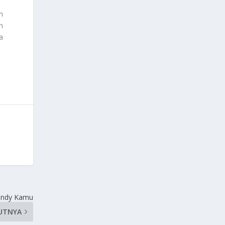
n
n
a
rendy Kamu
UTNYA