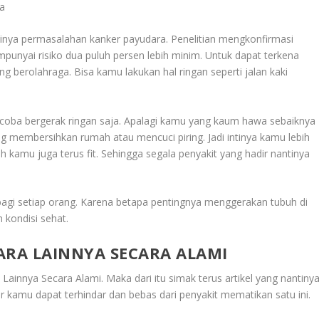
ra
dinya permasalahan kanker payudara. Penelitian mengkonfirmasi
unyai risiko dua puluh persen lebih minim. Untuk dapat terkena
 berolahraga. Bisa kamu lakukan hal ringan seperti jalan kaki
oba bergerak ringan saja. Apalagi kamu yang kaum hawa sebaiknya
ing membersihkan rumah atau mencuci piring. Jadi intinya kamu lebih
h kamu juga terus fit. Sehingga segala penyakit yang hadir nantinya
 bagi setiap orang. Karena betapa pentingnya menggerakan tubuh di
 kondisi sehat.
RA LAINNYA SECARA ALAMI
Lainnya Secara Alami
. Maka dari itu simak terus artikel yang nantiny
r kamu dapat terhindar dan bebas dari penyakit mematikan satu ini.