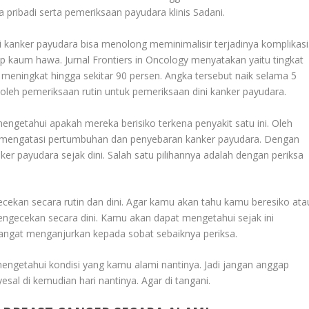
ribadi serta pemeriksaan payudara klinis Sadani.
 kanker payudara bisa menolong meminimalisir terjadinya komplikasi
p kaum hawa. Jurnal Frontiers in Oncology menyatakan yaitu tingkat
meningkat hingga sekitar 90 persen. Angka tersebut naik selama 5
n oleh pemeriksaan rutin untuk pemeriksaan dini kanker payudara.
engetahui apakah mereka berisiko terkena penyakit satu ini. Oleh
tuk mengatasi pertumbuhan dan penyebaran kanker payudara. Dengan
r payudara sejak dini. Salah satu pilihannya adalah dengan periksa
ekan secara rutin dan dini. Agar kamu akan tahu kamu beresiko ata
 pengecekan secara dini. Kamu akan dapat mengetahui sejak ini
ngat menganjurkan kepada sobat sebaiknya periksa.
mengetahui kondisi yang kamu alami nantinya. Jadi jangan anggap
al di kemudian hari nantinya. Agar di tangani.