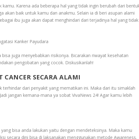
k kamu. Karena ada beberapa hal yang tidak ingin berubah dari bentu
uga akan baik untuk kamu dan anakmu. Selain ia di beri asupan alami
agai ibu juga akan dapat menghindari dari terjadinya hal yang tidak
ngatasi Kanker Payudara
 bisa juga menyebabkan risikonya. Bicarakan riwayat kesehatan
ndakan pengobatan yang cocok. Diskusikanlah!
T CANCER SECARA ALAMI
 terhindar dari penyakit yang mematikan ini. Maka dari itu simaklah
 Jadi jangan kemana-mana ya sobat VivaNews 24! Agar kamu lebih
ini yang bisa anda lakukan yaitu dengan mendeteksinya. Maka kamu
eksi secara dini bisa di laksanakan menggunakan metode Awareness.