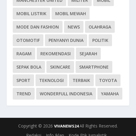
MANCHESTER UNITED
MILITER
MOBIL
MOBIL LISTRIK
MOBIL MEWAH
MODE DAN FASHION
NEWS
OLAHRAGA
OTOMOTIF
PENYANYI DUNIA
POLITIK
RAGAM
REKOMENDASI
SEJARAH
SEPAK BOLA
SKINCARE
SMARTPHONE
SPORT
TEKNOLOGI
TERBAIK
TOYOTA
TREND
WONDERFULL INDONESIA
YAMAHA
Copyright © 2026
All Rights Reserved.
VIVANEWS24
Redaksi
Info Iklan
Kode Etik Jurnalistik