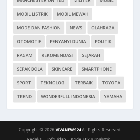
MANCHESTER UNITED
MILITER
MOBIL
MOBIL LISTRIK
MOBIL MEWAH
MODE DAN FASHION
NEWS
OLAHRAGA
OTOMOTIF
PENYANYI DUNIA
POLITIK
RAGAM
REKOMENDASI
SEJARAH
SEPAK BOLA
SKINCARE
SMARTPHONE
SPORT
TEKNOLOGI
TERBAIK
TOYOTA
TREND
WONDERFULL INDONESIA
YAMAHA
Copyright © 2026
All Rights Reserved.
VIVANEWS24
Redaksi
Info Iklan
Kode Etik Jurnalistik