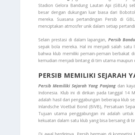
Stadion Gelora Bandung Lautan Api (GBLA) se
besar dengan dukungan luar biasa dari Bobot
mereka. Suasana pertandingan Persib di GBLA
menciptakan atmosfer unik dalam setiap pertand
Selain prestasi di dalam lapangan,
Persib Band
sepak bola mereka. Hal ini menjadi salah sat
bahwa klub memiliki pemain-pemain berbakat d
kemudian menjadi bintang di tim utama maupun di
PERSIB MEMILIKI SEJARAH 
Persib Memiliki Sejarah Yang Panjang
dan kaya 
Indonesia. Klub ini di dirikan pada tanggal 14
adalah hasil dari penggabungan beberapa klub se
Inlandsche Voetbal Bond (BIVB), Persatuan Sepa
Tujuan utama penggabungan ini adalah untu
kekuatan dalam satu klub yang bisa bersaing di ti
Di awal berdirinya, Persib bermain di kompetisi