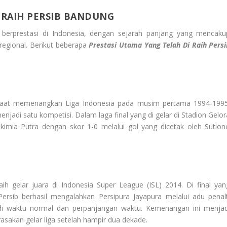
 RAIH PERSIB BANDUNG
 berprestasi di Indonesia, dengan sejarah panjang yang mencaku
regional. Berikut beberapa
Prestasi Utama Yang Telah Di
Raih Persi
h saat memenangkan Liga Indonesia pada musim pertama 1994-1995
jadi satu kompetisi. Dalam laga final yang di gelar di Stadion Gelor
kimia Putra dengan skor 1-0 melalui gol yang dicetak oleh Sution
ih gelar juara di Indonesia Super League (ISL) 2014. Di final yan
rsib berhasil mengalahkan Persipura Jayapura melalui adu penalt
di waktu normal dan perpanjangan waktu. Kemenangan ini menjad
sakan gelar liga setelah hampir dua dekade.