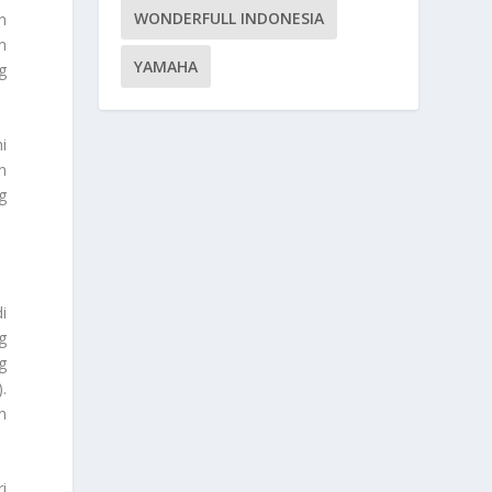
WONDERFULL INDONESIA
n
n
YAMAHA
g
i
n
g
i
g
g
.
n
i