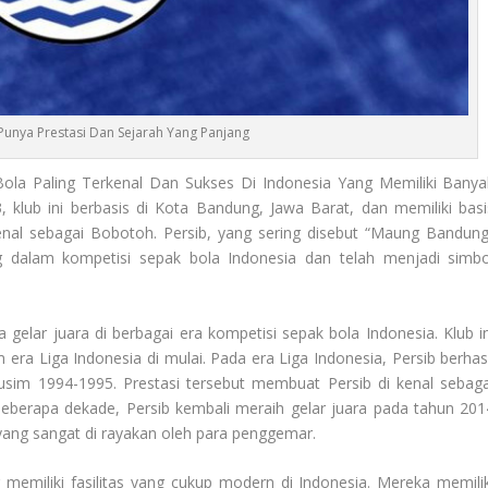
Punya Prestasi Dan Sejarah Yang Panjang
ola Paling Terkenal Dan Sukses Di Indonesia Yang Memiliki Banya
, klub ini berbasis di Kota Bandung, Jawa Barat, dan memiliki basi
enal sebagai Bobotoh. Persib, yang sering disebut “Maung Bandung
ng dalam kompetisi sepak bola Indonesia dan telah menjadi simbo
.
 gelar juara di berbagai era kompetisi sepak bola Indonesia. Klub in
 era Liga Indonesia di mulai. Pada era Liga Indonesia, Persib berhasi
im 1994-1995. Prestasi tersebut membuat Persib di kenal sebaga
beberapa dekade, Persib kembali meraih gelar juara pada tahun 201
yang sangat di rayakan oleh para penggemar.
 memiliki fasilitas yang cukup modern di Indonesia. Mereka memilik