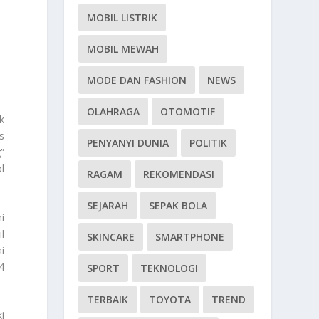
MOBIL LISTRIK
MOBIL MEWAH
MODE DAN FASHION
NEWS
OLAHRAGA
OTOMOTIF
k
s
PENYANYI DUNIA
POLITIK
”
l
RAGAM
REKOMENDASI
SEJARAH
SEPAK BOLA
i
l
SKINCARE
SMARTPHONE
i
4
SPORT
TEKNOLOGI
TERBAIK
TOYOTA
TREND
i