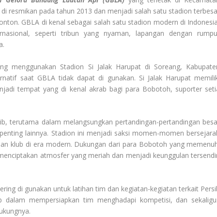
 di resmikan pada tahun 2013 dan menjadi salah satu stadion terbesa
onton. GBLA di kenal sebagai salah satu stadion modern di Indonesia
rnasional, seperti tribun yang nyaman, lapangan dengan rumpu
a.
ng menggunakan Stadion Si Jalak Harupat di Soreang, Kabupate
rnatif saat GBLA tidak dapat di gunakan. Si Jalak Harupat memilik
njadi tempat yang di kenal akrab bagi para Bobotoh, suporter seti
ib, terutama dalam melangsungkan pertandingan-pertandingan besa
 penting lainnya. Stadion ini menjadi saksi momen-momen bersejara
ian klub di era modern. Dukungan dari para Bobotoh yang memenuh
 menciptakan atmosfer yang meriah dan menjadi keunggulan tersendir
ring di gunakan untuk latihan tim dan kegiatan-kegiatan terkait Persi
klub dalam mempersiapkan tim menghadapi kompetisi, dan sekaligu
dukungnya.