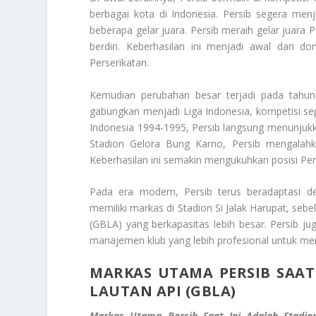
berbagai kota di Indonesia. Persib segera men
beberapa gelar juara. Persib meraih gelar juara
berdiri. Keberhasilan ini menjadi awal dari d
Perserikatan.
Kemudian perubahan besar terjadi pada tahun 1
gabungkan menjadi Liga Indonesia, kompetisi se
Indonesia 1994-1995, Persib langsung menunjukka
Stadion Gelora Bung Karno, Persib mengalahk
Keberhasilan ini semakin mengukuhkan posisi Pers
Pada era modern, Persib terus beradaptasi d
memiliki markas di Stadion Si Jalak Harupat, se
(GBLA) yang berkapasitas lebih besar. Persib
manajemen klub yang lebih profesional untuk me
MARKAS UTAMA PERSIB SAAT
LAUTAN API (GBLA)
Markas Utama Persib Saat Ini Adalah Stadio