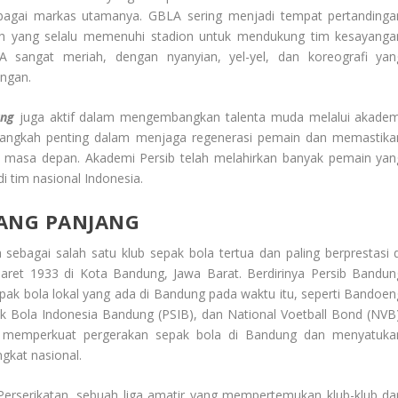
bagai markas utamanya. GBLA sering menjadi tempat pertandinga
oh yang selalu memenuhi stadion untuk mendukung tim kesayanga
 sangat meriah, dengan nyanyian, yel-yel, dan koreografi yan
ingan.
ung
juga aktif dalam mengembangkan talenta muda melalui akadem
u langkah penting dalam menjaga regenerasi pemain dan memastika
i masa depan. Akademi Persib telah melahirkan banyak pemain yan
 tim nasional Indonesia.
YANG PANJANG
sebagai salah satu klub sepak bola tertua dan paling berprestasi d
 Maret 1933 di Kota Bandung, Jawa Barat. Berdirinya Persib Bandun
pak bola lokal yang ada di Bandung pada waktu itu, seperti Bandoen
k Bola Indonesia Bandung (PSIB), dan National Voetball Bond (NVB)
k memperkuat pergerakan sepak bola di Bandung dan menyatuka
ngkat nasional.
 Perserikatan, sebuah liga amatir yang mempertemukan klub-klub dar