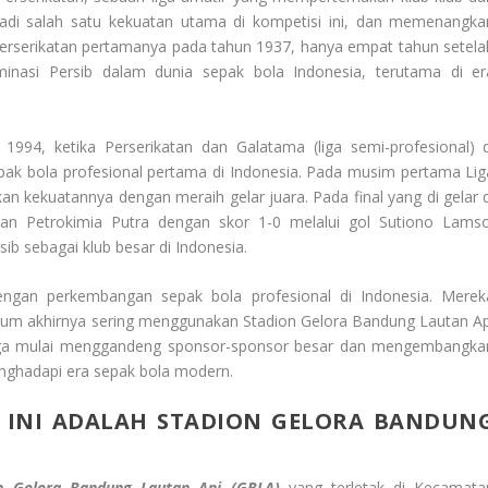
jadi salah satu kekuatan utama di kompetisi ini, dan memenangka
 Perserikatan pertamanya pada tahun 1937, hanya empat tahun setela
ominasi Persib dalam dunia sepak bola Indonesia, terutama di er
994, ketika Perserikatan dan Galatama (liga semi-profesional) d
pak bola profesional pertama di Indonesia. Pada musim pertama Lig
n kekuatannya dengan meraih gelar juara. Pada final yang di gelar d
an Petrokimia Putra dengan skor 1-0 melalui gol Sutiono Lamso
ib sebagai klub besar di Indonesia.
engan perkembangan sepak bola profesional di Indonesia. Merek
belum akhirnya sering menggunakan Stadion Gelora Bandung Lautan Ap
 juga mulai menggandeng sponsor-sponsor besar dan mengembangka
nghadapi era sepak bola modern.
 INI ADALAH STADION GELORA BANDUN
n Gelora Bandung Lautan Api (GBLA)
yang terletak di Kecamata