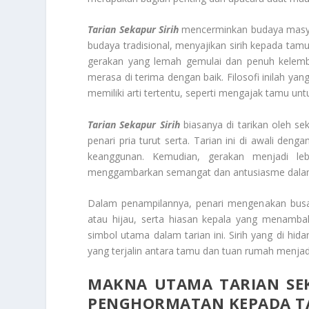
Tari
an Sekapur Sirih
mencerminkan budaya masyar
budaya tradisional, menyajikan sirih kepada t
gerakan yang lemah gemulai dan penuh kelemb
merasa di terima dengan baik. Filosofi inilah ya
memiliki arti tertentu, seperti mengajak tamu u
Tari
an Sekapur Sirih
biasanya di tarikan oleh s
penari pria turut serta. Tarian ini di awali d
keanggunan. Kemudian, gerakan menjadi le
menggambarkan semangat dan antusiasme dal
Dalam penampilannya, penari mengenakan busa
atau hijau, serta hiasan kepala yang menamb
simbol utama dalam tarian ini. Sirih yang di 
yang terjalin antara tamu dan tuan rumah menjad
MAKNA UTAMA TARIAN SEK
PENGHORMATAN KEPADA 