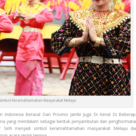
h Simbol Keramahtamahan Masyarakat Melayu
ri Indonesia Berasal Dari Provinsi Jambi Juga Di Kenal Di Beberap
makna yang mendalam sebagai bentuk penyambutan dan penghormata
r Sirih menjadi simbol keramahtamahan masyarakat Melayu da
pun acara resmi lainnya.