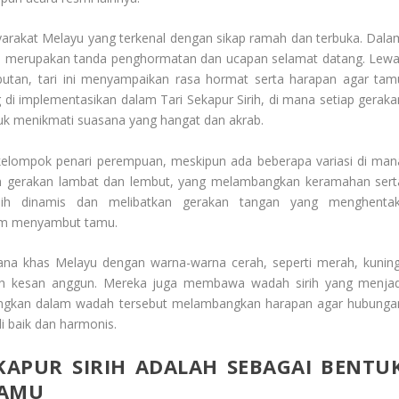
akat Melayu yang terkenal dengan sikap ramah dan terbuka. Dala
amu merupakan tanda penghormatan dan ucapan selamat datang. Lewa
utan, tari ini menyampaikan rasa hormat serta harapan agar tam
ng di implementasikan dalam Tari Sekapur Sirih, di mana setiap geraka
ntuk menikmati suasana yang hangat dan akrab.
ekelompok penari perempuan, meskipun ada beberapa variasi di man
engan gerakan lambat dan lembut, yang melambangkan keramahan sert
bih dinamis dan melibatkan gerakan tangan yang menghentak
am menyambut tamu.
na khas Melayu dengan warna-warna cerah, seperti merah, kuning
ah kesan anggun. Mereka juga membawa wadah sirih yang menjad
hidangkan dalam wadah tersebut melambangkan harapan agar hubunga
i baik dan harmonis.
APUR SIRIH ADALAH SEBAGAI BENTU
TAMU