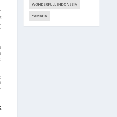
WONDERFULL INDONESIA
m
YAMAHA
t
u
n
a
a
,
,
i
n
K