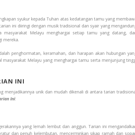
ai ungkapan syukur kepada Tuhan atas kedatangan tamu yang membaw
rian ini diiringi dengan musik tradisional dan syair yang mengandun
wa masyarakat Melayu menghargai setiap tamu yang datang, da
i mereka.
 adalah penghormatan, keramahan, dan harapan akan hubungan yan
ional masyarakat Melayu yang menghargai tamu serta menjunjung tingg
IAN INI
ang menjadikannya unik dan mudah dikenali di antara tarian tradisiona
ari
an Ini
:
h gerakannya yang lemah lembut dan anggun. Tarian ini mengandalka
teratur dan penuh kelembutan, mencerminkan sikap ramah dan sopa