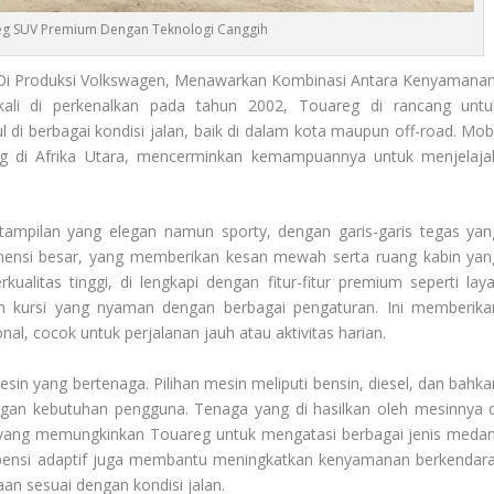
g SUV Premium Dengan Teknologi Canggih
i Produksi Volkswagen, Menawarkan Kombinasi Antara Kenyamanan
ali di perkenalkan pada tahun 2002, Touareg di rancang untu
i berbagai kondisi jalan, baik di dalam kota maupun off-road. Mobi
g di Afrika Utara, mencerminkan kemampuannya untuk menjelaja
ampilan yang elegan namun sporty, dengan garis-garis tegas yan
mensi besar, yang memberikan kesan mewah serta ruang kabin yan
kualitas tinggi, di lengkapi dengan fitur-fitur premium seperti laya
an kursi yang nyaman dengan berbagai pengaturan. Ini memberika
, cocok untuk perjalanan jauh atau aktivitas harian.
in yang bertenaga. Pilihan mesin meliputi bensin, diesel, dan bahka
dengan kebutuhan pengguna. Tenaga yang di hasilkan oleh mesinnya d
 yang memungkinkan Touareg untuk mengatasi berbagai jenis medan
suspensi adaptif juga membantu meningkatkan kenyamanan berkendara
n sesuai dengan kondisi jalan.