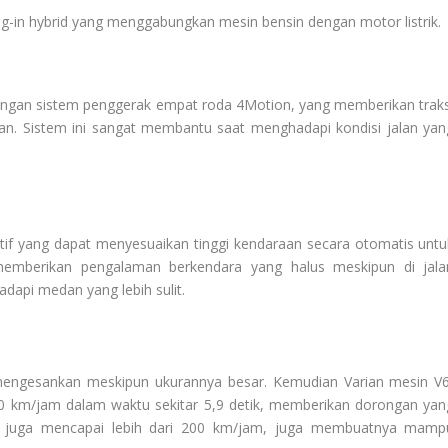
lug-in hybrid yang menggabungkan mesin bensin dengan motor listrik.
engan sistem penggerak empat roda 4Motion, yang memberikan traks
lan. Sistem ini sangat membantu saat menghadapi kondisi jalan yan
tif yang dapat menyesuaikan tinggi kendaraan secara otomatis untu
 memberikan pengalaman berkendara yang halus meskipun di jala
dapi medan yang lebih sulit.
ngesankan meskipun ukurannya besar. Kemudian Varian mesin V6
00 km/jam dalam waktu sekitar 5,9 detik, memberikan dorongan yan
m juga mencapai lebih dari 200 km/jam, juga membuatnya mamp