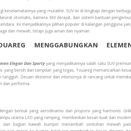
ogi keselamatannya yang mutakhir. SUV ini di lengkapi dengan berbaga
n darurat otomatis, kamera 360 derajat, dan sistem bantuan pengemud
ndara. Ini menjadikannya pilihan populer di kalangan pengguna yan
naga dan mewah, tetapi juga aman dan nyaman.
OUAREG MENGGABUNGKAN ELEME
men Elegan Dan Sporty
yang menjadikannya salah satu SUV premiu
aris yang bersih dan tampilan yang tegas, Touareg memancarkan kesa
angguh. Desain eksterior dan interiornya di rancang untuk memika
n dan performa.
dengan bentuk yang aerodinamis dan proporsi yang harmonis. Grill
 lampu utama LED yang ramping, memberikan kesan kuat dan modern
ille dan bagian bawah bumper menambah sentuhan mewah pad
ari kap mesin ke bagian belakang memberikan kesan dinamis da