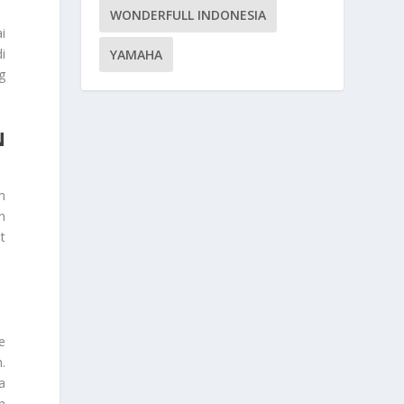
WONDERFULL INDONESIA
i
i
YAMAHA
g
N
m
n
t
e
.
a
n