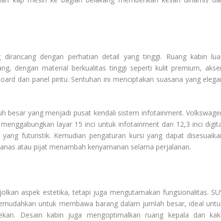
dirancang dengan perhatian detail yang tinggi. Ruang kabin lua
dengan material berkualitas tinggi seperti kulit premium, akse
oard dan panel pintu. Sentuhan ini menciptakan suasana yang elega
uh besar yang menjadi pusat kendali sistem infotainment. Volkswage
menggabungkan layar 15 inci untuk infotainment dan 12,3 inci digita
l yang futuristik. Kemudian pengaturan kursi yang dapat disesuaika
pemanas atau pijat menambah kenyamanan selama perjalanan.
lkan aspek estetika, tetapi juga mengutamakan fungsionalitas. SU
memudahkan untuk membawa barang dalam jumlah besar, ideal untu
pekan. Desain kabin juga mengoptimalkan ruang kepala dan kaki