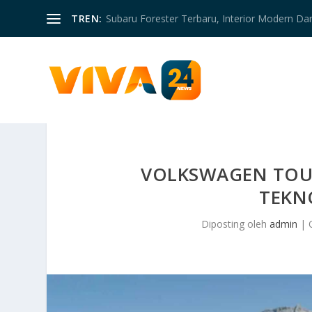
TREN:
Subaru Forester Terbaru, Interior Modern D
VOLKSWAGEN TOU
TEKN
Diposting oleh
admin
|