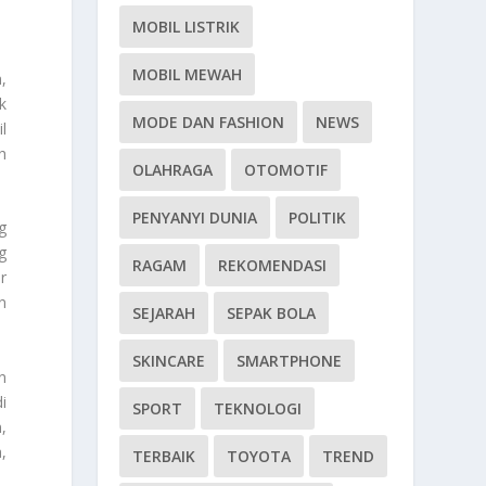
MOBIL LISTRIK
MOBIL MEWAH
,
k
MODE DAN FASHION
NEWS
l
h
OLAHRAGA
OTOMOTIF
PENYANYI DUNIA
POLITIK
g
g
RAGAM
REKOMENDASI
r
n
SEJARAH
SEPAK BOLA
SKINCARE
SMARTPHONE
n
i
SPORT
TEKNOLOGI
,
,
TERBAIK
TOYOTA
TREND