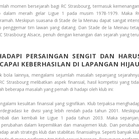
umlah momen bersejarah bagi RC Strasbourg, termasuk kemenangan
lub dalam meraih gelar Ligue 1 pada musim 1978-1979. Maka R
g ramah. Meskipun suasana di Stade de la Meinau dapat sangat intens
dap penggemar tim lawan yang datang. Dan Stade de la Meinau teta
RC Strasbourg Alsace, penuh dengan kenangan dan sejarah yang teru
ADAPI PERSAINGAN SENGIT DAN HARU
CAPAI KEBERHASILAN DI LAPANGAN HIJA
ak bola lainnya, mengalami sejumlah masalah sepanjang sejarahnya
 Strasbourg melibatkan aspek finansial, hasil kompetisi yang tida
lah beberapa masalah yang pernah di hadapi oleh klub ini:
alami kesulitan finansial yang signifikan. Klub terpaksa menghadap
rdegradasi ke divisi yang lebih rendah pada tahun 2001. Meskipu
kembali dan kembali ke Ligue 1 pada tahun 2003. Maka sepanjan
a perubahan dalam kepemilikan dan manajemen klub. Dan perubaha
arah strategis klub dan stabilitas finansialnya. Seperti banyak klu