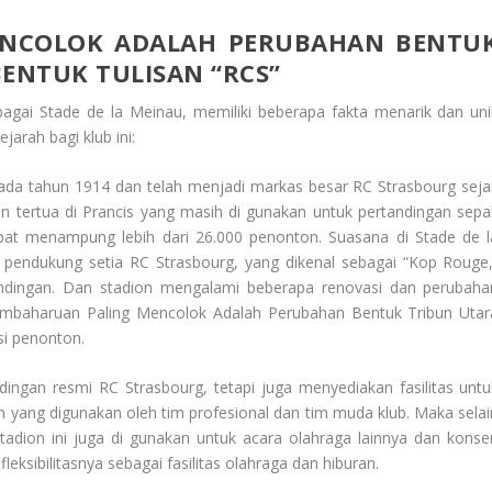
NCOLOK ADALAH PERUBAHAN BENTU
ENTUK TULISAN “RCS”
bagai Stade de la Meinau, memiliki beberapa fakta menarik dan uni
rah bagi klub ini:
 pada tahun 1914 dan telah menjadi markas besar RC Strasbourg seja
ion tertua di Prancis yang masih di gunakan untuk pertandingan sepa
dapat menampung lebih dari 26.000 penonton. Suasana di Stade de l
a pendukung setia RC Strasbourg, yang dikenal sebagai “Kop Rouge,
ndingan. Dan stadion mengalami beberapa renovasi dan perubaha
mbaharuan Paling Mencolok Adalah Perubahan Bentuk Tribun Utar
si penonton.
ingan resmi RC Strasbourg, tetapi juga menyediakan fasilitas untu
han yang digunakan oleh tim profesional dan tim muda klub. Maka selai
adion ini juga di gunakan untuk acara olahraga lainnya dan konser
sibilitasnya sebagai fasilitas olahraga dan hiburan.