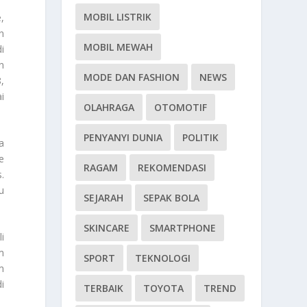
MOBIL LISTRIK
,
n
MOBIL MEWAH
i
n
MODE DAN FASHION
NEWS
,
i
OLAHRAGA
OTOMOTIF
PENYANYI DUNIA
POLITIK
a
e
RAGAM
REKOMENDASI
.
u
SEJARAH
SEPAK BOLA
SKINCARE
SMARTPHONE
i
m
SPORT
TEKNOLOGI
m
i
TERBAIK
TOYOTA
TREND