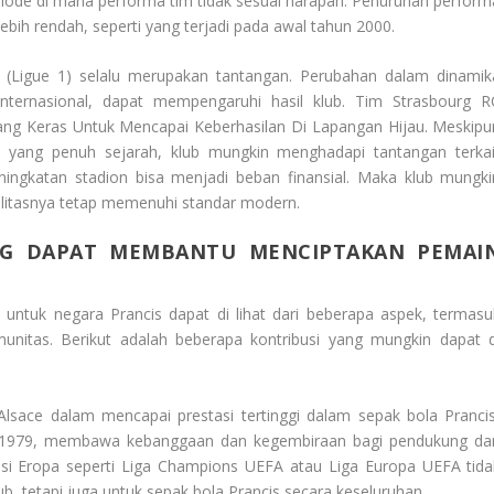
riode di mana performa tim tidak sesuai harapan. Penurunan perform
lebih rendah, seperti yang terjadi pada awal tahun 2000.
cis (Ligue 1) selalu merupakan tantangan. Perubahan dalam dinamik
internasional, dapat mempengaruhi hasil klub.
Tim Strasbourg R
ng Keras Untuk Mencapai Keberhasilan Di Lapangan Hijau
. Meskipu
n yang penuh sejarah, klub mungkin menghadapi tantangan terkai
eningkatan stadion bisa menjadi beban finansial. Maka klub mungki
ilitasnya tetap memenuhi standar modern.
ANG DAPAT MEMBANTU MENCIPTAKAN PEMAI
 untuk negara Prancis dapat di lihat dari beberapa aspek, termasu
nitas. Berikut adalah beberapa kontribusi yang mungkin dapat d
Alsace dalam mencapai prestasi tertinggi dalam sepak bola Prancis
8-1979, membawa kebanggaan dan kegembiraan bagi pendukung da
tisi Eropa seperti Liga Champions UEFA atau Liga Europa UEFA tida
lub, tetapi juga untuk sepak bola Prancis secara keseluruhan.