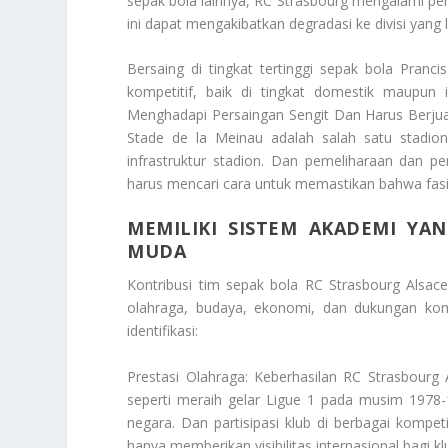
sepak bola lainnya, RC Strasbourg mengalami pe
ini dapat mengakibatkan degradasi ke divisi yang 
Bersaing di tingkat tertinggi sepak bola Pran
kompetitif, baik di tingkat domestik maupun 
Menghadapi Persaingan Sengit Dan Harus Berjua
Stade de la Meinau adalah salah satu stadio
infrastruktur stadion. Dan pemeliharaan dan p
harus mencari cara untuk memastikan bahwa fas
MEMILIKI SISTEM AKADEMI Y
MUDA
Kontribusi tim sepak bola RC Strasbourg Alsace
olahraga, budaya, ekonomi, dan dukungan komu
identifikasi:
Prestasi Olahraga: Keberhasilan RC Strasbourg 
seperti meraih gelar Ligue 1 pada musim 197
negara. Dan partisipasi klub di berbagai kompe
hanya memberikan visibilitas internasional bagi k