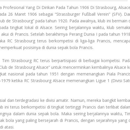
a Profesional Yang Di Dirikan Pada Tahun 1906 Di Strasbourg, Alsace
pada 26 Maret 1906 sebagai “Strassburger Fußball Verein” (SFV). Da
b de Strasbourg” pada tahun 1920. Pada awalnya, klub ini bermain d
pada tingkat lokal di Alsace. Seiring berjalannya waktu, klub semaki
akui di Prancis. Setelah berakhirnya Perang Dunia I pada tahun 1918
ka RC Strasbourg terus berkompetisi di liga-liga Prancis, mencapa
emperkuat posisinya di dunia sepak bola Prancis.
n
Tim Strasbourg RC
t
erus berpartisipasi di berbagai kompetisi. Pad
 Club de Strasbourg Alsace” untuk mencerminkan kembalinya Alsace k
ngkat nasional pada tahun 1951 dengan memenangkan Piala Prancis
-1979 ketika RC Strasbourg Alsace memenangkan Ligue 1 (Divisi Sat
ial dan terdegradasi ke divisi amatir. Namun, mereka bangkit kembal
ini terus berkompetisi di tingkat tertinggi Prancis dan terlibat dala
angnya dalam dunia sepak bola. Maka seiring berjalannya waktu,
Ti
ak bola yang paling bersejarah di Prancis, dengan sejarahnya yang d
i atasi.