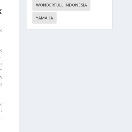
WONDERFULL INDONESIA
K
YAMAHA
k
k
k
a
”
n
a
k
n
.