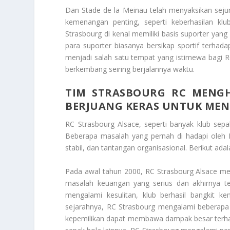
Dan Stade de la Meinau telah menyaksikan sej
kemenangan penting, seperti keberhasilan k
Strasbourg di kenal memiliki basis suporter yan
para suporter biasanya bersikap sportif terha
menjadi salah satu tempat yang istimewa bagi 
berkembang seiring berjalannya waktu.
TIM STRASBOURG RC MENGH
BERJUANG KERAS UNTUK MEN
RC Strasbourg Alsace, seperti banyak klub sep
Beberapa masalah yang pernah di hadapi oleh RC
stabil, dan tantangan organisasional. Berikut ada
Pada awal tahun 2000, RC Strasbourg Alsace meng
masalah keuangan yang serius dan akhirnya te
mengalami kesulitan, klub berhasil bangkit 
sejarahnya, RC Strasbourg mengalami beberap
kepemilikan dapat membawa dampak besar terhadap 