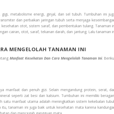
 gigi, metabolisme energi, ginjal, dan sel tubuh. Tumbuhan ini jug
ansmiter dan perbaikan jaringan tubuh serta menjaga keseimbanga
 kesehatan otot, sistem saraf, dan pembentukan tulang. Tanaman in
an cairan, otot, saraf, tekanan darah, dan jantung. Lalu tanaman in
ARA MENGELOLAH TANAMAN INI
entang
Manfaat Kesehatan Dan Cara Mengelolah Tanaman Ini
. Berik
a manfaat dan penuh gizi. Selain mengandung protein, serat, da
 mineral seperti zat besi dan kalsium. Tumbuhan ini memiliki beraga
ah satu manfaat utama adalah meningkatkan sistem kekebalan tubu
in itu, tanaman ini juga baik untuk kesehatan mata karena kandunga
ihatan dan mencegah gangguan mata.