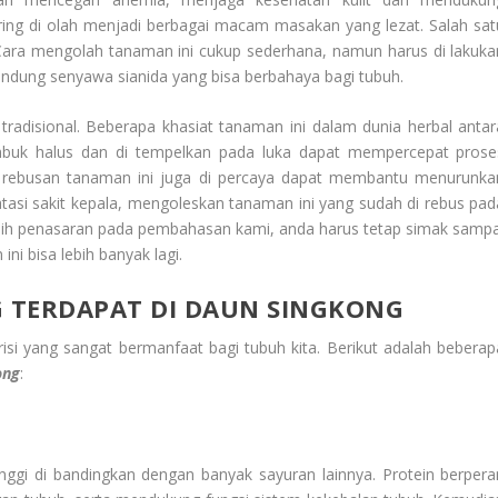
ering di olah menjadi berbagai macam masakan yang lezat. Salah sat
 Cara mengolah tanaman ini cukup sederhana, namun harus di lakuka
ndung senyawa sianida yang bisa berbahaya bagi tubuh.
radisional. Beberapa khasiat tanaman ini dalam dunia herbal antar
tumbuk halus dan di tempelkan pada luka dapat mempercepat prose
ebusan tanaman ini juga di percaya dapat membantu menurunka
i sakit kepala, mengoleskan tanaman ini yang sudah di rebus pad
asih penasaran pada pembahasan kami, anda harus tetap simak sampa
i bisa lebih banyak lagi.
 TERDAPAT DI DAUN SINGKONG
si yang sangat bermanfaat bagi tubuh kita. Berikut adalah beberap
ong
:
ggi di bandingkan dengan banyak sayuran lainnya. Protein berpera