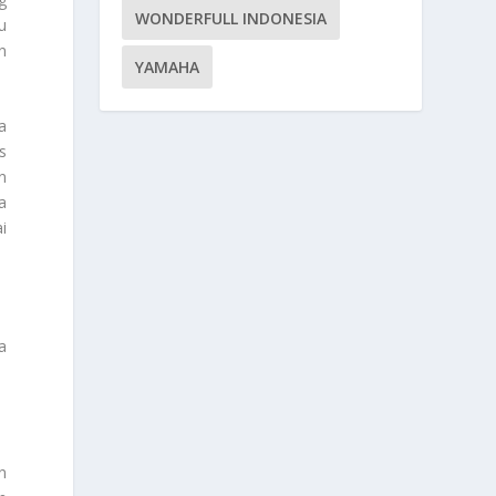
WONDERFULL INDONESIA
u
n
YAMAHA
a
s
n
a
i
a
n