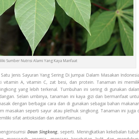
iki Sumber Nutrisi Alami Yang Kaya Manfaat
 Satu Jenis Sayuran Yang Sering Di Jumpai Dalam Masakan Indonesia
 vitamin A, vitamin C, zat besi, dan protein. Tanaman ini memilik
singkong yang lebih terkenal. Tumbuhan ini sering di gunakan dala
dangan. Selain umbinya, tanaman ini kaya gizi dan bermanfaat untu
 masak dengan berbagai cara dan di gunakan sebagai bahan makanan
am masakan seperti sayur atau plethuk singkong. Tanaman ini juga d
liki sifat antioksidan dan antiinflamasi.
i mengonsumsi
Daun Singkong
, seperti. Meningkatkan kekebalan tubuh
ian mencegah anemia, menjaga kesehatan kulit dan mendukun