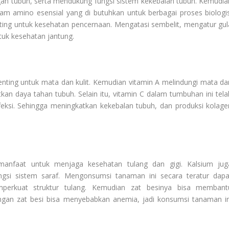
gan tubuh, serta mendukung fungsi sistem kekebalan tubuh. Kemudia
amino esensial yang di butuhkan untuk berbagai proses biologis
ting untuk kesehatan pencernaan. Mengatasi sembelit, mengatur gul
tuk kesehatan jantung.
ting untuk mata dan kulit. Kemudian vitamin A melindungi mata dar
atkan daya tahan tubuh. Selain itu, vitamin C dalam tumbuhan ini tela
feksi. Sehingga meningkatkan kekebalan tubuh, dan produksi kolage
anfaat untuk menjaga kesehatan tulang dan gigi. Kalsium jug
ngsi sistem saraf. Mengonsumsi tanaman ini secara teratur dapa
rkuat struktur tulang. Kemudian zat besinya bisa membant
gan zat besi bisa menyebabkan anemia, jadi konsumsi tanaman in