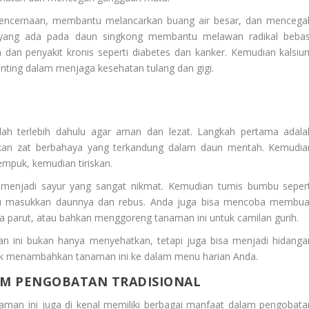
 pencernaan, membantu melancarkan buang air besar, dan mencega
an yang ada pada daun singkong membantu melawan radikal bebas
 dan penyakit kronis seperti diabetes dan kanker. Kemudian kalsiu
nting dalam menjaga kesehatan tulang dan gigi.
lah terlebih dahulu agar aman dan lezat. Langkah pertama adala
kan zat berbahaya yang terkandung dalam daun mentah. Kemudia
empuk, kemudian tiriskan.
k menjadi sayur yang sangat nikmat. Kemudian tumis bumbu sepert
alu masukkan daunnya dan rebus. Anda juga bisa mencoba membua
 parut, atau bahkan menggoreng tanaman ini untuk camilan gurih.
an ini bukan hanya menyehatkan, tetapi juga bisa menjadi hidanga
tuk menambahkan tanaman ini ke dalam menu harian Anda.
M PENGOBATAN TRADISIONAL
naman ini juga di kenal memiliki berbagai manfaat dalam pengobata