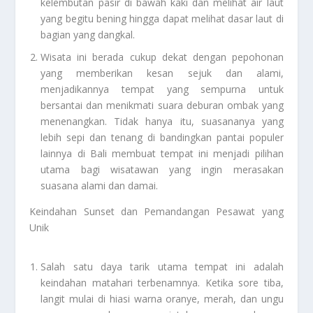
kelembutan pasir di bawah kaki dan melihat air laut
yang begitu bening hingga dapat melihat dasar laut di
bagian yang dangkal.
Wisata ini berada cukup dekat dengan pepohonan
yang memberikan kesan sejuk dan alami,
menjadikannya tempat yang sempurna untuk
bersantai dan menikmati suara deburan ombak yang
menenangkan. Tidak hanya itu, suasananya yang
lebih sepi dan tenang di bandingkan pantai populer
lainnya di Bali membuat tempat ini menjadi pilihan
utama bagi wisatawan yang ingin merasakan
suasana alami dan damai.
Keindahan Sunset dan Pemandangan Pesawat yang
Unik
Salah satu daya tarik utama tempat ini adalah
keindahan matahari terbenamnya. Ketika sore tiba,
langit mulai di hiasi warna oranye, merah, dan ungu