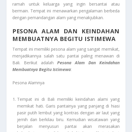
ramah untuk keluarga yang ingin bersantai atau
bermain. Tempat ini menawarkan pengalaman berbeda
dengan pemandangan alam yang menakjubkan.
PESONA ALAM DAN KEINDAHAN
MEMBUATNYA BEGITU ISTIMEWA
Tempat ini memiliki pesona alam yang sangat memikat,
menjadikannya salah satu pantai paling menawan di
Bali. Berikut adalah
Pesona Alam Dan Keindahan
Membuatnya Begitu Istimewa
:
Pesona Alamnya
Tempat ini di Bali memiliki keindahan alami yang
memikat hati. Garis pantainya yang panjang di hiasi
pasir putih lembut yang kontras dengan air laut yang
jernih dan berkilau biru. Kemudian wisatawan yang
berjalan menyusuri pantai akan merasakan