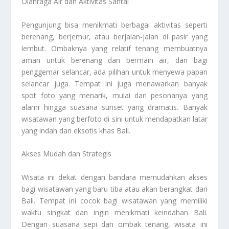
Olahraga Air dan Aktivitas Santai
Pengunjung bisa menikmati berbagai aktivitas seperti
berenang, berjemur, atau berjalan-jalan di pasir yang
lembut. Ombaknya yang relatif tenang membuatnya
aman untuk berenang dan bermain air, dan bagi
penggemar selancar, ada pilihan untuk menyewa papan
selancar juga. Tempat ini juga menawarkan banyak
spot foto yang menarik, mulai dari pesonanya yang
alami hingga suasana sunset yang dramatis. Banyak
wisatawan yang berfoto di sini untuk mendapatkan latar
yang indah dan eksotis khas Bali.
Akses Mudah dan Strategis
Wisata ini dekat dengan bandara memudahkan akses
bagi wisatawan yang baru tiba atau akan berangkat dari
Bali. Tempat ini cocok bagi wisatawan yang memiliki
waktu singkat dan ingin menikmati keindahan Bali.
Dengan suasana sepi dan ombak tenang, wisata ini