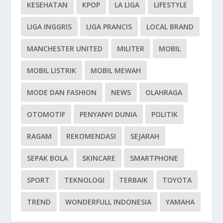
KESEHATAN
KPOP
LA LIGA
LIFESTYLE
LIGA INGGRIS
LIGA PRANCIS
LOCAL BRAND
MANCHESTER UNITED
MILITER
MOBIL
MOBIL LISTRIK
MOBIL MEWAH
MODE DAN FASHION
NEWS
OLAHRAGA
OTOMOTIF
PENYANYI DUNIA
POLITIK
RAGAM
REKOMENDASI
SEJARAH
SEPAK BOLA
SKINCARE
SMARTPHONE
SPORT
TEKNOLOGI
TERBAIK
TOYOTA
TREND
WONDERFULL INDONESIA
YAMAHA