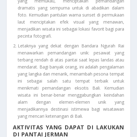
yang memukau, menciptakan pemandangan
dramatis yang sempurna untuk di abadikan dalam
foto. Kemudian pantulan warna sunset di permukaan
laut menciptakan efek visual yang menawan,
menjadikan wisata ini sebagai lokasi favorit bagi para
pecinta fotografi.
Letaknya yang dekat dengan Bandara Ngurah Rai
menawarkan pemandangan unik: pesawat yang
terbang rendah di atas pantai saat lepas landas atau
mendarat. Bagi banyak orang, ini adalah pengalaman
yang langka dan menarik, menambah pesona tempat
ini sebagai salah satu tempat terbaik untuk
menikmati pemandangan eksotis Bali. Kemudian
wisata ini benar-benar menggabungkan keindahan
alam dengan elemen-elemen unik yang
menjadikannya destinasi istimewa bagi wisatawan
yang mencari ketenangan di Bali.
AKTIVITAS YANG DAPAT DI LAKUKAN
DI PANTAI JERMAN