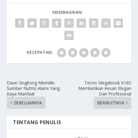
MEMBAGIKAN:
KECEPATAN:
Daun Singkong Memiliki
Tecno Megabook K16S
Sumber Nutrisi Alami Yang
Memberikan Kesan Elegan
Kaya Manfaat
Dan Profesional
SEBELUMNYA
BERIKUTNYA
TENTANG PENULIS