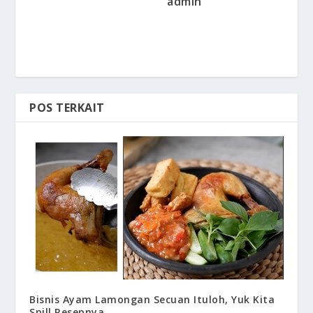
admin
POS TERKAIT
Bisnis Ayam Lamongan Secuan Ituloh, Yuk Kita
Spill Resepnya