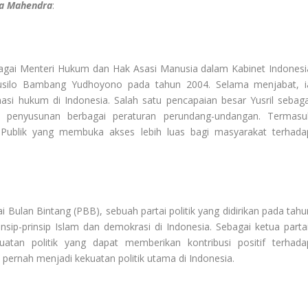
hza Mahendra
:
bagai Menteri Hukum dan Hak Asasi Manusia dalam Kabinet Indonesi
usilo Bambang Yudhoyono pada tahun 2004. Selama menjabat, i
masi hukum di Indonesia. Salah satu pencapaian besar Yusril sebaga
m penyusunan berbagai peraturan perundang-undangan. Termasu
Publik yang membuka akses lebih luas bagi masyarakat terhada
ai Bulan Bintang (PBB), sebuah partai politik yang didirikan pada tahu
ip-prinsip Islam dan demokrasi di Indonesia. Sebagai ketua partai
atan politik yang dapat memberikan kontribusi positif terhada
ernah menjadi kekuatan politik utama di Indonesia.