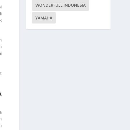
WONDERFULL INDONESIA
i
i
YAMAHA
k
n
n
i
t
A
a
n
a