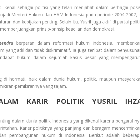
 di kenal sebagai politisi yang telah menjabat dalam berbagai posis
menjadi Menteri Hukum dan HAM Indonesia pada periode 2004-2007, d
 dan kebijakan penting. Selain itu, Yusril juga aktif di partai politi
 memperjuangkan prinsip-prinsip keadilan dan demokrasi.
hendra
berperan dalam reformasi hukum Indonesia, memberika
m yang adil dan tidak diskriminatif. Ia juga terlibat dalam penyusuna
pendapat hukum dalam sejumlah kasus besar yang mempengaruh
 di hormati, baik dalam dunia hukum, politik, maupun masyaraka
mikiran-pemikirannya yang tajam.
ALAM KARIR POLITIK YUSRIL IHZ
nting dalam dunia politik Indonesia yang dikenal karena pengaruhny
intahan. Karier politiknya yang panjang dan beragam mencerminka
 dan pembangunan hukum di Indonesia. Berikut adalah beberap