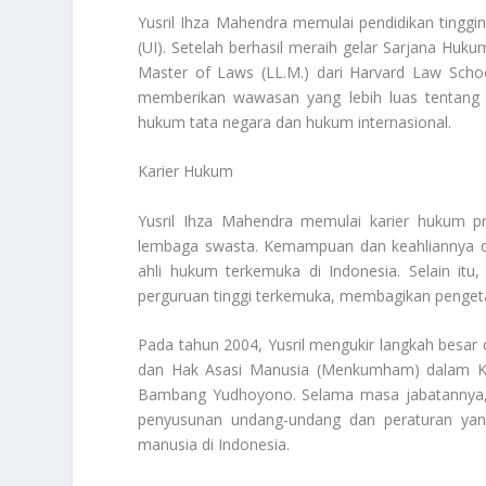
Yusril Ihza Mahendra memulai pendidikan tingg
(UI). Setelah berhasil meraih gelar Sarjana Huk
Master of Laws (LL.M.) dari Harvard Law School
memberikan wawasan yang lebih luas tentang 
hukum tata negara dan hukum internasional.
Karier Hukum
Yusril Ihza Mahendra memulai karier hukum p
lembaga swasta. Kemampuan dan keahliannya dal
ahli hukum terkemuka di Indonesia. Selain itu
perguruan tinggi terkemuka, membagikan penget
Pada tahun 2004, Yusril mengukir langkah besar
dan Hak Asasi Manusia (Menkumham) dalam Kab
Bambang Yudhoyono. Selama masa jabatannya, Y
penyusunan undang-undang dan peraturan yan
manusia di Indonesia.