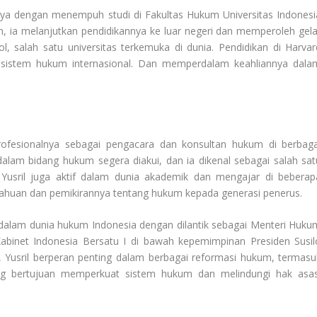
inya dengan menempuh studi di Fakultas Hukum Universitas Indonesi
um, ia melanjutkan pendidikannya ke luar negeri dan memperoleh gela
, salah satu universitas terkemuka di dunia. Pendidikan di Harvar
sistem hukum internasional. Dan memperdalam keahliannya dala
rofesionalnya sebagai pengacara dan konsultan hukum di berbaga
am bidang hukum segera diakui, dan ia dikenal sebagai salah sat
, Yusril juga aktif dalam dunia akademik dan mengajar di beberap
ahuan dan pemikirannya tentang hukum kepada generasi penerus.
 dalam dunia hukum Indonesia dengan dilantik sebagai Menteri Huku
inet Indonesia Bersatu I di bawah kepemimpinan Presiden Susil
usril berperan penting dalam berbagai reformasi hukum, termasu
g bertujuan memperkuat sistem hukum dan melindungi hak asas