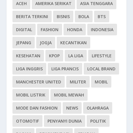
ACEH
AMERIKA SERIKAT
ASIA TENGGARA
BERITA TERKINI
BISNIS
BOLA
BTS
DIGITAL
FASHION
HONDA
INDONESIA
JEPANG
JOGJA
KECANTIKAN
KESEHATAN
KPOP
LA LIGA
LIFESTYLE
LIGA INGGRIS
LIGA PRANCIS
LOCAL BRAND
MANCHESTER UNITED
MILITER
MOBIL
MOBIL LISTRIK
MOBIL MEWAH
MODE DAN FASHION
NEWS
OLAHRAGA
OTOMOTIF
PENYANYI DUNIA
POLITIK