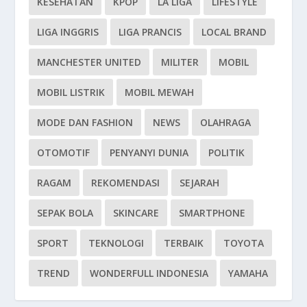
KESEHATAN
KPOP
LA LIGA
LIFESTYLE
LIGA INGGRIS
LIGA PRANCIS
LOCAL BRAND
MANCHESTER UNITED
MILITER
MOBIL
MOBIL LISTRIK
MOBIL MEWAH
MODE DAN FASHION
NEWS
OLAHRAGA
OTOMOTIF
PENYANYI DUNIA
POLITIK
RAGAM
REKOMENDASI
SEJARAH
SEPAK BOLA
SKINCARE
SMARTPHONE
SPORT
TEKNOLOGI
TERBAIK
TOYOTA
TREND
WONDERFULL INDONESIA
YAMAHA