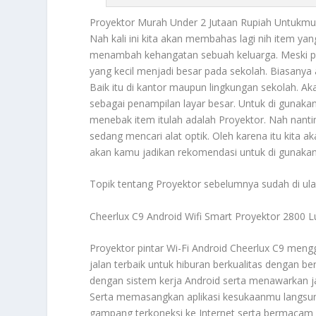
Proyektor
Murah Under 2 Jutaan Rupiah Untukmu 
Nah kali ini kita akan membahas lagi nih item yang
menambah kehangatan sebuah keluarga. Meski pa
yang kecil menjadi besar pada sekolah. Biasanya
Baik itu di kantor maupun lingkungan sekolah. Akan
sebagai penampilan layar besar. Untuk di gunaka
menebak item itulah adalah
Proyektor
. Nah nant
sedang mencari alat optik. Oleh karena itu kita a
akan kamu jadikan rekomendasi untuk di gunakan
Topik tentang
Proyektor
sebelumnya sudah di ula
Cheerlux C9 Android Wifi Smart Proyektor 2800 
Proyektor pintar Wi-Fi Android Cheerlux C9 me
jalan terbaik untuk hiburan berkualitas dengan be
dengan sistem kerja Android serta menawarkan 
Serta memasangkan aplikasi kesukaanmu langsung
gampang terkoneksi ke Internet serta bermacam d