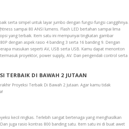
aik serta simpel untuk layar jumbo dengan fungsi-fungsi canggihnya.
ghtness sampai 80 ANSI lumens. Flash LED bertahan sampai lima
opsi yang terbaik. Item satu ini mempunyai tingkatan gambar
080P dengan aspek rasio 4 banding 3 serta 16 banding 9. Dengan
berapa masukan seperti AV, USB serta USB. Kamu dapat menonton
ermasuk proyektor, power supply, AV. Dan pengendali control serta
I TERBAIK DI BAWAH 2 JUTAAN
akhir Proyeksi Terbaik Di Bawah 2 Jutaan
. Agar kamu tidak
a!
eksi kecil ringkas. Terlebih sangat bertenaga yang menghasilkan
Dan juga rasio kontras 800 banding satu. Item satu ini di buat awet