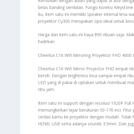
Kemudian dengan audio yang dapat di atur denga
belas banding sembilan. Fungsi koreksi Kleyston
itu, item satu ini memiliki Speaker internal lima
proyektor Cy300 merupakan opsi ideal untuk bios
Harga dari item satu ini haya 890 ribuan saja. Ma
hadirkan.
Cheerlux C16 Wifi Mirroring Proyektor FHD 400
Cheerlux C16 Wifi Mirror Projector FHD empat 
bersih. Dengan brightness bisa sampai empat ribu
LED yang di pakai di ciptakan untuk membuat m
ribu jam.
Item satu ini support dengan resolusi 1920P Full
memungkinkan layar berukuran 50-170 inci. Fi
cerdas kamu ke proyektor dengan mudah. Tidak h
HDMI, USB serta adanya sounds 3.5mm. Dan jug