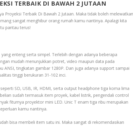
KSI TERBAIK DI BAWAH 2 JUTAAN
a Proyeksi Terbaik Di Bawah 2 Jutaan
. Maka tidak boleh melewatka
 memang sangat menghibur orang rumah kamu nantinya. Apalagi kita
tu pantau terus!
 yang enteng serta simpel. Terlebih dengan adanya beberapa
dengan mudah menunjukkan potret, video maupun data pada
mpu ANSI, tingkatan gambar 1280P. Dan juga adanya support sampai
litas tinggi berukuran 31-102 inci.
seperti SD, USB, IR, HDMI, serta output headphone tiga koma lima
ian sudah termasuk item proyek, kabel listrik, pengendali control
anyak fiturnya proyektor mini LED. Unic T enam tiga ribu merupakan
eperluan kamu nantinya.
udah bisa membeli item satu ini. Maka sangat di rekomendasikan