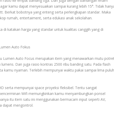
n rasio ke empat banding tiga. Dan juga dengan bandingan enam
e agar kamu dapat menyesuaikan sampai kurang lebih 15°. Tidak hany
 watt. Berkat bobotnya yang enteng serta perlengkapan standar. Maka
kop rumah, entertaiment, serta edukasi anak sekolahan.
ka di katakan harga yang standar untuk kualitas canggih yang di
0 Lumen Auto Fokus
ribu Lumen Auto Focus merupakan item yang menawarkan mutu potre
 lumens. Dan juga rasio kontras 2500 ribu banding satu. Pada flash
ata kamu nyaman. Terlebih mempunyai waktu pakai sampai lima pulu
 HD serta mempunyai space proyeksi fleksibel. Tentu sangat
tur pencerminan Wifi memungkinkan kamu menyambungkan ponsel
anya itu item satu ini menggunakan bermacam input seperti AV,
a dapat mengontrol.