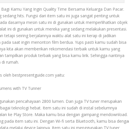
Bagi Kamu Yang Ingin Quality Time Bersama Keluarga Dan Pacar.
 sedang hits. Fungsi dari item satu ini juga sangat penting untuk
da dasarnya mesin satu ini di gunakan untuk memperlihatkan objek
 alat ini di gunakan untuk mereka yang sedang melakukan presentasi.
 tetapi seiring berjalannya waktu alat satu ini kerap di jadikan
n pada saat ingin menonton film berdua. Yups pasti kamu sudah bisa
inya kita akan memberikan rekomendasi terbaik untuk kamu yang
kan tampilkan produk terbaik yang bisa kamu lirik. Sehingga nantinya
 di rumah.
s oleh bestpresentguide.com yaitu:
Lumens with TV Tunner
nggunakan pencahayaan 2800 lumen. Dan juga TV tuner merupakan
rbagai teknologi hebat. Item satu ini sudah di instal sebelumnya
jalan ke Play Store. Maka kamu bisa dengan gampang mendownload.
 pada item satu ini. Dengan Wi-fi serta Bluetooth, kamu bisa denga
ata melalui device lainnya. Item satu ini menggunakan TV tuner