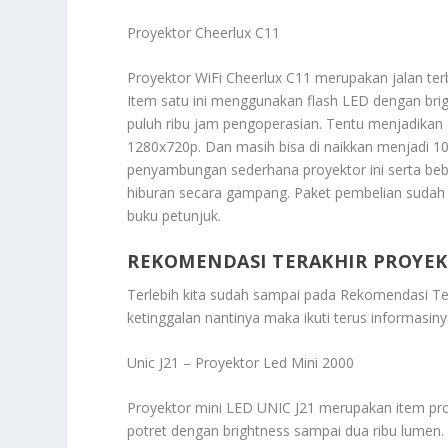
Proyektor Cheerlux C11
Proyektor WiFi Cheerlux C11 merupakan jalan terb
Item satu ini menggunakan flash LED dengan bri
puluh ribu jam pengoperasian. Tentu menjadikan 
1280x720p. Dan masih bisa di naikkan menjadi 1
penyambungan sederhana proyektor ini serta be
hiburan secara gampang. Paket pembelian sudah t
buku petunjuk.
REKOMENDASI TERAKHIR PROYEKS
Terlebih kita sudah sampai pada
Rekomendasi Ter
ketinggalan nantinya maka ikuti terus informasiny
Unic J21 – Proyektor Led Mini 2000
Proyektor mini LED UNIC J21 merupakan item proy
potret dengan brightness sampai dua ribu lumen. 