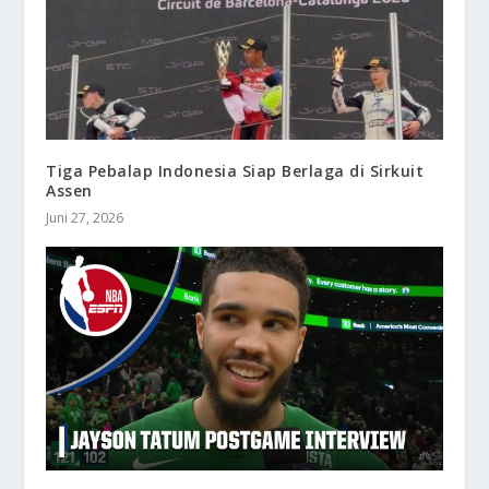
Tiga Pebalap Indonesia Siap Berlaga di Sirkuit
Assen
Juni 27, 2026