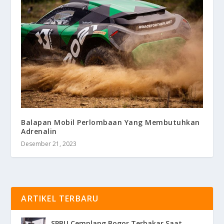
Balapan Mobil Perlombaan Yang Membutuhkan
Adrenalin
Desember 21, 2023
ARTIKEL TERBARU
SPBU Cemplang Bogor Terbakar Saat