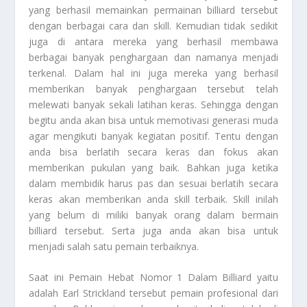
yang berhasil memainkan permainan billiard tersebut
dengan berbagai cara dan skill. Kemudian tidak sedikit
juga di antara mereka yang berhasil membawa
berbagai banyak penghargaan dan namanya menjadi
terkenal. Dalam hal ini juga mereka yang berhasil
memberikan banyak penghargaan tersebut telah
melewati banyak sekali latihan keras. Sehingga dengan
begitu anda akan bisa untuk memotivasi generasi muda
agar mengikuti banyak kegiatan positif. Tentu dengan
anda bisa berlatih secara keras dan fokus akan
memberikan pukulan yang baik. Bahkan juga ketika
dalam membidik harus pas dan sesuai berlatih secara
keras akan memberikan anda skill terbaik. Skill inilah
yang belum di miliki banyak orang dalam bermain
billiard tersebut. Serta juga anda akan bisa untuk
menjadi salah satu pemain terbaiknya.
Saat ini
Pemain Hebat Nomor 1 Dalam Billiard
yaitu
adalah Earl Strickland tersebut pemain profesional dari