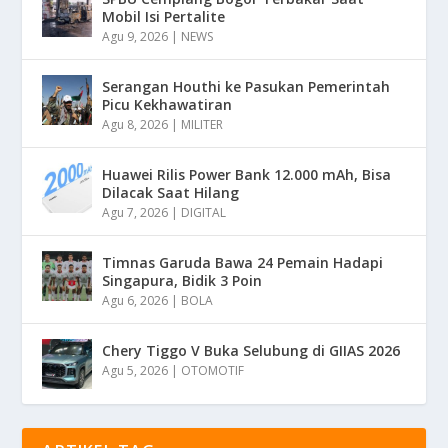
Mobil Isi Pertalite
Agu 9, 2026
|
NEWS
Serangan Houthi ke Pasukan Pemerintah
Picu Kekhawatiran
Agu 8, 2026
|
MILITER
Huawei Rilis Power Bank 12.000 mAh, Bisa
Dilacak Saat Hilang
Agu 7, 2026
|
DIGITAL
Timnas Garuda Bawa 24 Pemain Hadapi
Singapura, Bidik 3 Poin
Agu 6, 2026
|
BOLA
Chery Tiggo V Buka Selubung di GIIAS 2026
Agu 5, 2026
|
OTOMOTIF