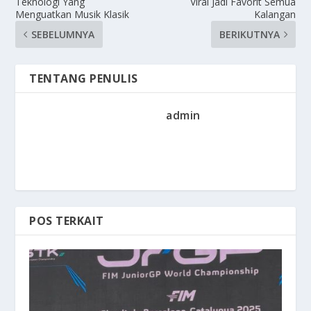
Teknologi Yang
Viral Jadi Favorit Semua
Menguatkan Musik Klasik
Kalangan
SEBELUMNYA
BERIKUTNYA
TENTANG PENULIS
admin
POS TERKAIT