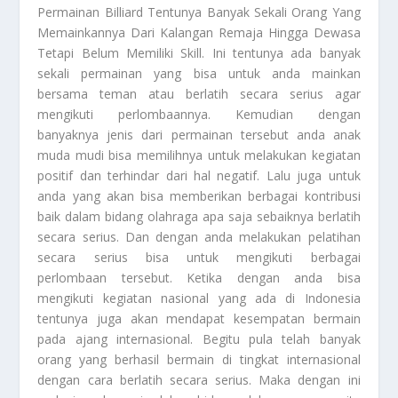
Permainan Billiard
Tentunya Banyak Sekali Orang Yang
Memainkannya Dari Kalangan Remaja Hingga Dewasa
Tetapi Belum Memiliki Skill. Ini tentunya ada banyak
sekali permainan yang bisa untuk anda mainkan
bersama teman atau berlatih secara serius agar
mengikuti perlombaannya. Kemudian dengan
banyaknya jenis dari permainan tersebut anda anak
muda mudi bisa memilihnya untuk melakukan kegiatan
positif dan terhindar dari hal negatif. Lalu juga untuk
anda yang akan bisa memberikan berbagai kontribusi
baik dalam bidang olahraga apa saja sebaiknya berlatih
secara serius. Dan dengan anda melakukan pelatihan
secara serius bisa untuk mengikuti berbagai
perlombaan tersebut. Ketika dengan anda bisa
mengikuti kegiatan nasional yang ada di Indonesia
tentunya juga akan mendapat kesempatan bermain
pada ajang internasional. Begitu pula telah banyak
orang yang berhasil bermain di tingkat internasional
dengan cara berlatih secara serius. Maka dengan ini