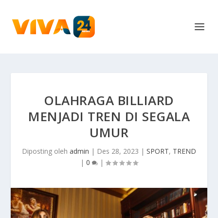
OLAHRAGA BILLIARD
MENJADI TREN DI SEGALA
UMUR
Diposting oleh
admin
|
Des 28, 2023
|
SPORT
,
TREND
|
0
|