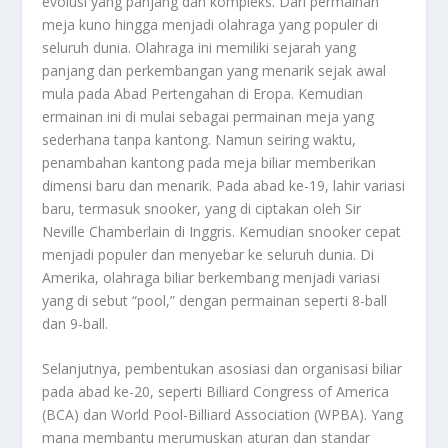
evolusi yang panjang dan kompleks. Dari permainan
meja kuno hingga menjadi olahraga yang populer di
seluruh dunia. Olahraga ini memiliki sejarah yang
panjang dan perkembangan yang menarik sejak awal
mula pada Abad Pertengahan di Eropa. Kemudian
ermainan ini di mulai sebagai permainan meja yang
sederhana tanpa kantong. Namun seiring waktu,
penambahan kantong pada meja biliar memberikan
dimensi baru dan menarik. Pada abad ke-19, lahir variasi
baru, termasuk snooker, yang di ciptakan oleh Sir
Neville Chamberlain di Inggris. Kemudian snooker cepat
menjadi populer dan menyebar ke seluruh dunia. Di
Amerika, olahraga biliar berkembang menjadi variasi
yang di sebut “pool,” dengan permainan seperti 8-ball
dan 9-ball.
Selanjutnya, pembentukan asosiasi dan organisasi biliar
pada abad ke-20, seperti Billiard Congress of America
(BCA) dan World Pool-Billiard Association (WPBA). Yang
mana membantu merumuskan aturan dan standar