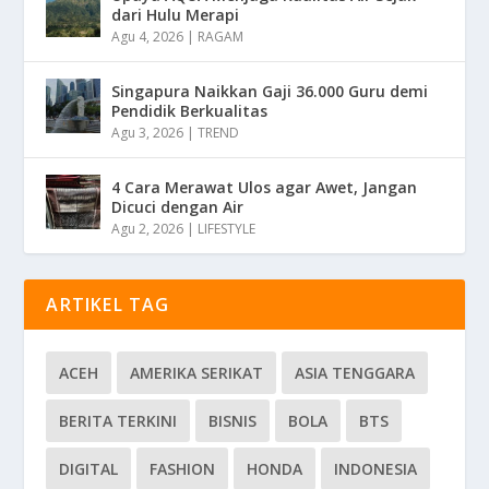
dari Hulu Merapi
Agu 4, 2026
|
RAGAM
Singapura Naikkan Gaji 36.000 Guru demi
Pendidik Berkualitas
Agu 3, 2026
|
TREND
4 Cara Merawat Ulos agar Awet, Jangan
Dicuci dengan Air
Agu 2, 2026
|
LIFESTYLE
ARTIKEL TAG
ACEH
AMERIKA SERIKAT
ASIA TENGGARA
BERITA TERKINI
BISNIS
BOLA
BTS
DIGITAL
FASHION
HONDA
INDONESIA