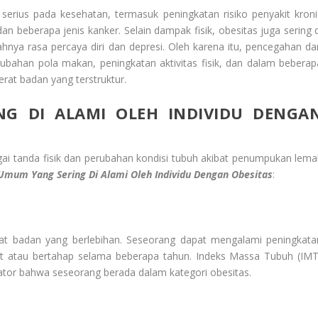
rius pada kesehatan, termasuk peningkatan risiko penyakit kroni
 dan beberapa jenis kanker. Selain dampak fisik, obesitas juga sering 
ahnya rasa percaya diri dan depresi. Oleh karena itu, pencegahan da
rubahan pola makan, peningkatan aktivitas fisik, dan dalam beberap
rat badan yang terstruktur.
NG DI ALAMI OLEH INDIVIDU DENGA
gai tanda fisik dan perubahan kondisi tubuh akibat penumpukan lema
 Umum Yang Sering Di
Alami Oleh Individu Dengan Obesitas
:
at badan yang berlebihan. Seseorang dapat mengalami peningkata
at atau bertahap selama beberapa tahun. Indeks Massa Tubuh (IMT
ikator bahwa seseorang berada dalam kategori obesitas.