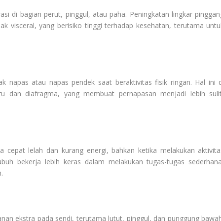
si di bagian perut, pinggul, atau paha. Peningkatan lingkar pinggan
k visceral, yang berisiko tinggi terhadap kesehatan, terutama untu
 napas atau napas pendek saat beraktivitas fisik ringan. Hal ini d
ru dan diafragma, yang membuat pernapasan menjadi lebih sulit
cepat lelah dan kurang energi, bahkan ketika melakukan aktivita
ubuh bekerja lebih keras dalam melakukan tugas-tugas sederhana
.
an ekstra pada sendi, terutama lutut, pinggul, dan punggung bawah