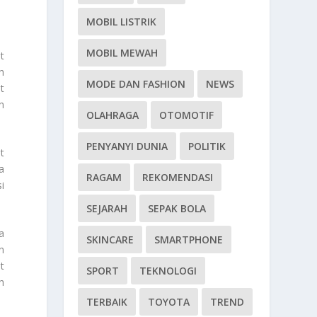
MOBIL LISTRIK
MOBIL MEWAH
t
h
MODE DAN FASHION
NEWS
t
n
OLAHRAGA
OTOMOTIF
PENYANYI DUNIA
POLITIK
t
a
RAGAM
REKOMENDASI
i
SEJARAH
SEPAK BOLA
a
SKINCARE
SMARTPHONE
n
t
SPORT
TEKNOLOGI
h
TERBAIK
TOYOTA
TREND