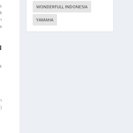
s
WONDERFULL INDONESIA
di
n
YAMAHA
a
N
k
n
)