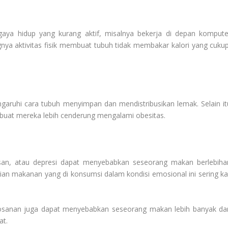
gaya hidup yang kurang aktif, misalnya bekerja di depan kompute
gnya aktivitas fisik membuat tubuh tidak membakar kalori yang cukup
garuhi cara tubuh menyimpan dan mendistribusikan lemak. Selain it
uat mereka lebih cenderung mengalami obesitas.
asan, atau depresi dapat menyebabkan seseorang makan berlebiha
n makanan yang di konsumsi dalam kondisi emosional ini sering kal
bosanan juga dapat menyebabkan seseorang makan lebih banyak dar
at.