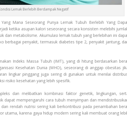
 Kondisi Lemak Berlebih Berdampak Negatif
 Yang Mana Seseorang Punya Lemak Tubuh Berlebih Yang Dapa
adi ketika asupan kalori seseorang secara konsisten melebihi jumla
 fisik dan metabolisme. Akumulasi lemak tubuh yang berlebihan ini dapa
 berbagai penyakit, termasuk diabetes tipe 2, penyakit jantung, da
akan Indeks Massa Tubuh (IMT), yang di hitung berdasarkan bera
anisasi Kesehatan Dunia (WHO), seseorang di anggap obesitas jik
ran lingkar pinggang juga sering di gunakan untuk menilai distribus
 risiko kesehatan yang lebih spesifik.
leks dan melibatkan kombinasi faktor genetik, lingkungan, sert
netik dapat mempengaruhi cara tubuh menyimpan dan mendistribusika
 dan rendah nutrisi sering kali berkontribusi pada penambahan bera
ktor utama, karena gaya hidup modern sering kali membuat orang lebi