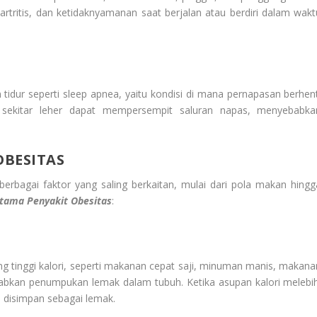
artritis, dan ketidaknyamanan saat berjalan atau berdiri dalam wakt
tidur seperti sleep apnea, yaitu kondisi di mana pernapasan berhent
 sekitar leher dapat mempersempit saluran napas, menyebabka
OBESITAS
berbagai faktor yang saling berkaitan, mulai dari pola makan hingg
Utama
Penyakit Obesitas
:
g tinggi kalori, seperti makanan cepat saji, minuman manis, makana
babkan penumpukan lemak dalam tubuh. Ketika asupan kalori melebih
i disimpan sebagai lemak.