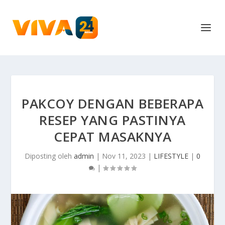
PAKCOY DENGAN BEBERAPA
RESEP YANG PASTINYA
CEPAT MASAKNYA
Diposting oleh
admin
|
Nov 11, 2023
|
LIFESTYLE
|
0
|