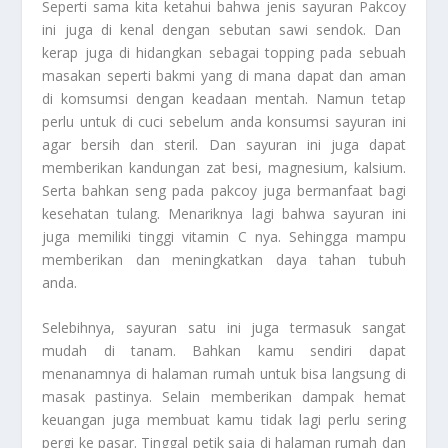
Seperti sama kita ketahui bahwa jenis sayuran
Pakcoy
ini juga di kenal dengan sebutan sawi sendok. Dan
kerap juga di hidangkan sebagai topping pada sebuah
masakan seperti bakmi yang di mana dapat dan aman
di komsumsi dengan keadaan mentah. Namun tetap
perlu untuk di cuci sebelum anda konsumsi sayuran ini
agar bersih dan steril. Dan sayuran ini juga dapat
memberikan kandungan zat besi, magnesium, kalsium.
Serta bahkan seng pada pakcoy juga bermanfaat bagi
kesehatan tulang. Menariknya lagi bahwa sayuran ini
juga memiliki tinggi vitamin C nya. Sehingga mampu
memberikan dan meningkatkan daya tahan tubuh
anda.
Selebihnya, sayuran satu ini juga termasuk sangat
mudah di tanam. Bahkan kamu sendiri dapat
menanamnya di halaman rumah untuk bisa langsung di
masak pastinya. Selain memberikan dampak hemat
keuangan juga membuat kamu tidak lagi perlu sering
pergi ke pasar. Tinggal petik saja di halaman rumah dan