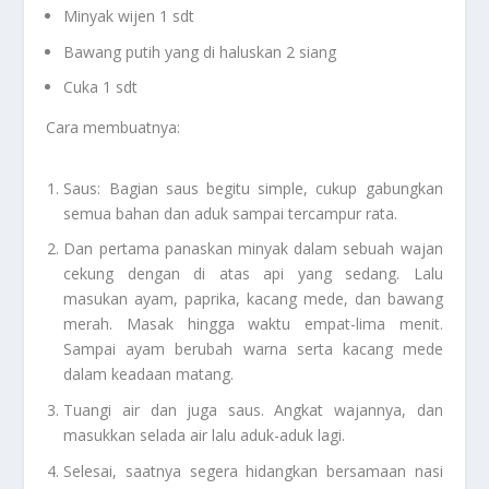
Minyak wijen 1 sdt
Bawang putih yang di haluskan 2 siang
Cuka 1 sdt
Cara membuatnya:
Saus
: Bagian saus begitu simple, cukup gabungkan
semua bahan dan aduk sampai tercampur rata.
Dan pertama panaskan minyak dalam sebuah wajan
cekung dengan di atas api yang sedang. Lalu
masukan ayam, paprika, kacang mede, dan bawang
merah. Masak hingga waktu empat-lima menit.
Sampai ayam berubah warna serta kacang mede
dalam keadaan matang.
Tuangi air dan juga saus. Angkat wajannya, dan
masukkan selada air lalu aduk-aduk lagi.
Selesai, saatnya segera hidangkan bersamaan nasi