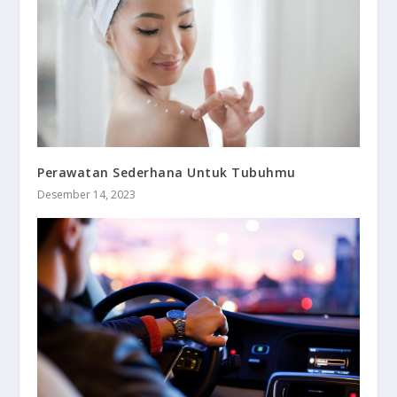
Perawatan Sederhana Untuk Tubuhmu
Desember 14, 2023