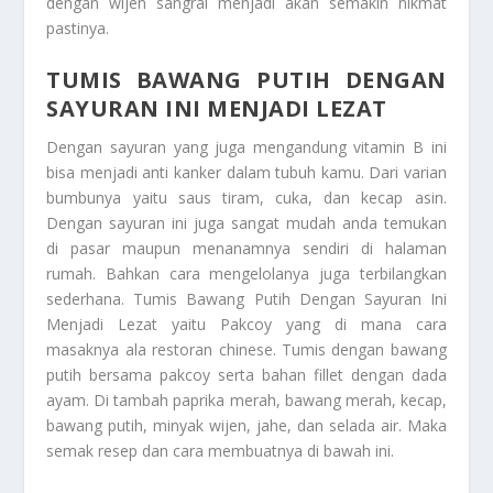
dengan wijen sangrai menjadi akan semakin nikmat
pastinya.
TUMIS BAWANG PUTIH DENGAN
SAYURAN INI MENJADI LEZAT
Dengan sayuran yang juga mengandung vitamin B ini
bisa menjadi anti kanker dalam tubuh kamu. Dari varian
bumbunya yaitu saus tiram, cuka, dan kecap asin.
Dengan sayuran ini juga sangat mudah anda temukan
di pasar maupun menanamnya sendiri di halaman
rumah. Bahkan cara mengelolanya juga terbilangkan
sederhana. Tumis Bawang Putih Dengan Sayuran Ini
Menjadi Lezat yaitu Pakcoy yang di mana cara
masaknya ala restoran
chinese
. Tumis dengan bawang
putih bersama pakcoy serta bahan fillet dengan dada
ayam. Di tambah paprika merah, bawang merah, kecap,
bawang putih, minyak wijen, jahe, dan selada air. Maka
semak resep dan cara membuatnya di bawah ini.