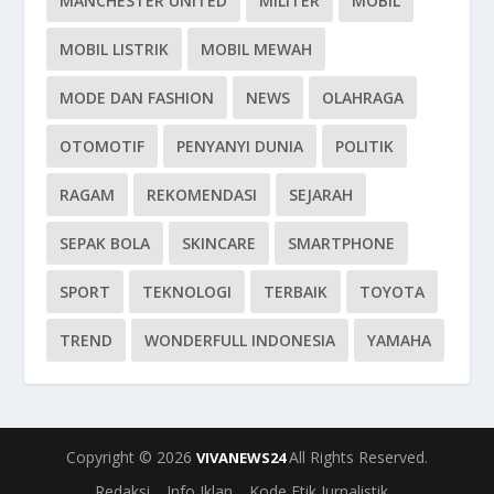
MANCHESTER UNITED
MILITER
MOBIL
MOBIL LISTRIK
MOBIL MEWAH
MODE DAN FASHION
NEWS
OLAHRAGA
OTOMOTIF
PENYANYI DUNIA
POLITIK
RAGAM
REKOMENDASI
SEJARAH
SEPAK BOLA
SKINCARE
SMARTPHONE
SPORT
TEKNOLOGI
TERBAIK
TOYOTA
TREND
WONDERFULL INDONESIA
YAMAHA
Copyright © 2026
All Rights Reserved.
VIVANEWS24
Redaksi
Info Iklan
Kode Etik Jurnalistik