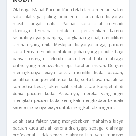
Olahraga Mahal Pacuan Kuda
telah lama menjadi salah
satu olahraga paling populer di dunia dan biayanya
masih sangat mahal. Pacuan kuda telah menjadi
olahraga termahal untuk di pertaruhkan karena
sejarahnya yang panjang, jangkauan global, dan pilihan
taruhan yang unik. Meskipun biayanya tinggi, pacuan
kuda terus menjadi bentuk perjudian yang populer bagi
banyak orang di seluruh dunia, berkat buku olahraga
online yang menawarkan opsi taruhan murah. Dengan
meningkatnya biaya untuk memiliki kuda pacuan,
pelatihan dan pemeliharaan kuda, serta biaya masuk ke
kompetisi besar, akan sulit untuk tetap kompetitif di
dunia pacuan kuda. Akibatnya, mereka yang ingin
mengikuti pacuan kuda seringkali menghadapi kendala
karena mahalnya biaya untuk mengikuti olahraga ini.
Salah satu faktor yang menyebabkan mahalnya biaya
pacuan kuda adalah karena di anggap sebagai olahraga
profesional. Tidak seperti olahraga lain, yang mungkin