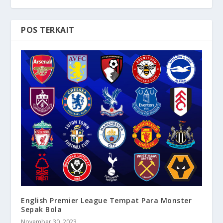
POS TERKAIT
English Premier League Tempat Para Monster
Sepak Bola
November 30, 2023