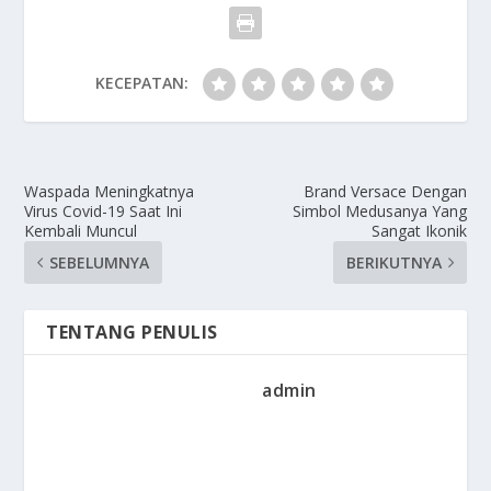
KECEPATAN:
Waspada Meningkatnya
Brand Versace Dengan
Virus Covid-19 Saat Ini
Simbol Medusanya Yang
Kembali Muncul
Sangat Ikonik
SEBELUMNYA
BERIKUTNYA
TENTANG PENULIS
admin