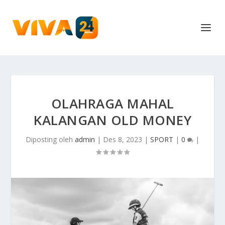
OLAHRAGA MAHAL
KALANGAN OLD MONEY
Diposting oleh
admin
|
Des 8, 2023
|
SPORT
|
0
|