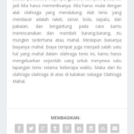
jadi kita harus memeriksanya. Kita harus mulai dengan
alat olahraga yang mendukung. Alat tenis yang
mendasar adalah raket, senar, bola, sepatu, dan
pakaian, dan bergantung pada cara kamu
merencanakan dan membeli barang-barang, itu
mungkin sederhana atau mahal. Meskipun biasanya
biayanya mahal. Biaya tempat juga menjadi salah satu
hal yang mahal dalam olahraga tenis ini, kamu harus
mengeluarkan sejumlah uang untuk menyewa satu
lapangan tenis selama beberapa waktu. Maka dari itu
olahraga olahraga di atas di katakan sebagai
Olahraga
Mahal
.
MEMBAGIKAN: