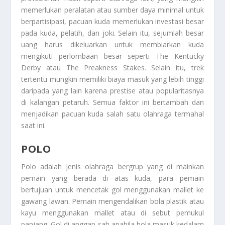
memerlukan peralatan atau sumber daya minimal untuk
berpartisipasi, pacuan kuda memerlukan investasi besar
pada kuda, pelatih, dan joki. Selain itu, sejumlah besar
uang harus dikeluarkan untuk membiarkan kuda
mengikuti perlombaan besar seperti The Kentucky
Derby atau The Preakness Stakes. Selain itu, trek
tertentu mungkin memiliki biaya masuk yang lebih tinggi
daripada yang lain karena prestise atau popularitasnya
di kalangan petaruh. Semua faktor ini bertambah dan
menjadikan pacuan kuda salah satu olahraga termahal
saat ini.
POLO
Polo
adalah jenis olahraga bergrup yang di mainkan
pemain yang berada di atas kuda, para pemain
bertujuan untuk mencetak gol menggunakan mallet ke
gawang lawan. Pemain mengendalikan bola plastik atau
kayu menggunakan mallet atau di sebut pemukul
panjang. Gol di anggap sah apabila bola masuk kedalam