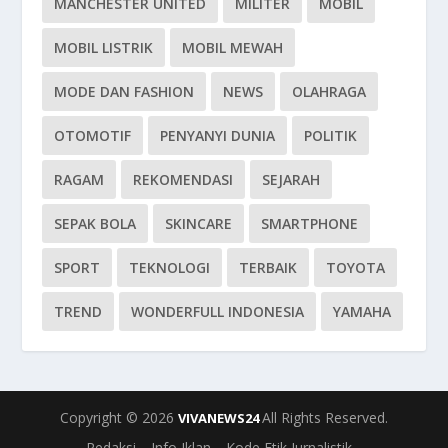
MANCHESTER UNITED
MILITER
MOBIL
MOBIL LISTRIK
MOBIL MEWAH
MODE DAN FASHION
NEWS
OLAHRAGA
OTOMOTIF
PENYANYI DUNIA
POLITIK
RAGAM
REKOMENDASI
SEJARAH
SEPAK BOLA
SKINCARE
SMARTPHONE
SPORT
TEKNOLOGI
TERBAIK
TOYOTA
TREND
WONDERFULL INDONESIA
YAMAHA
Copyright © 2026
All Rights Reserved.
VIVANEWS24
Redaksi
Info Iklan
Kode Etik Jurnalistik