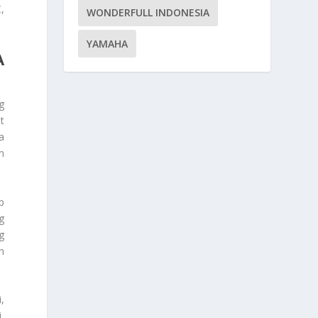
,
WONDERFULL INDONESIA
YAMAHA
A
g
t
a
n
p
g
g
n
,
,