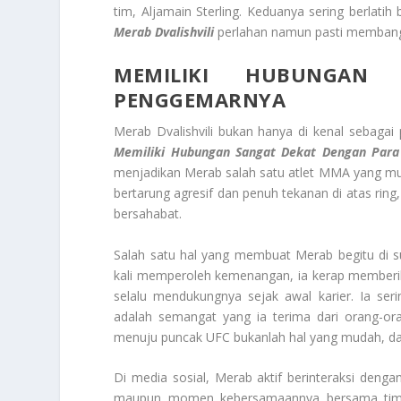
tim, Aljamain Sterling. Keduanya sering berlati
Merab Dvalishvili
perlahan namun pasti membangun
MEMILIKI HUBUNGAN
PENGGEMARNYA
Merab Dvalishvili bukan hanya di kenal sebagai
Memiliki Hubungan Sangat Dekat Dengan Par
menjadikan Merab salah satu atlet MMA yang mud
bertarung agresif dan penuh tekanan di atas ring
bersahabat.
Salah satu hal yang membuat Merab begitu di su
kali memperoleh kemenangan, ia kerap memberi
selalu mendukungnya sejak awal karier. Ia ser
adalah semangat yang ia terima dari orang-or
menuju puncak UFC bukanlah hal yang mudah, da
Di media sosial, Merab aktif berinteraksi dengan
maupun momen kebersamaannya bersama tim. 