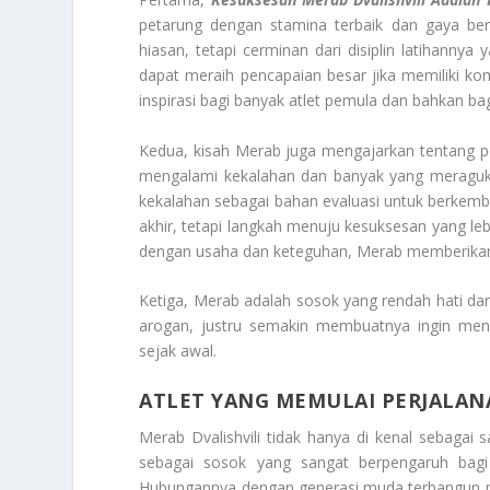
petarung dengan stamina terbaik dan gaya bert
hiasan, tetapi cerminan dari disiplin latihanny
dapat meraih pencapaian besar jika memiliki k
inspirasi bagi banyak atlet pemula dan bahkan bag
Kedua, kisah Merab juga mengajarkan tentang pe
mengalami kekalahan dan banyak yang meraguka
kekalahan sebagai bahan evaluasi untuk berkemb
akhir, tetapi langkah menuju kesuksesan yang le
dengan usaha dan keteguhan, Merab memberikan 
Ketiga, Merab adalah sosok yang rendah hati d
arogan, justru semakin membuatnya ingin men
sejak awal.
ATLET YANG MEMULAI PERJALAN
Merab Dvalishvili tidak hanya di kenal sebagai 
sebagai sosok yang sangat berpengaruh bag
Hubungannya dengan generasi muda terbangun mel