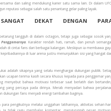
h bersama dan saling mendukung karier satu sama lain. Di dalam UFC
 reputasi sebagai salah satu penantang gelar paling layak.
 SANGAT DEKAT DENGAN PAR
 petarung tangguh di dalam octagon, tetapi juga sebagai sosok yan
a Penggemarnya
. Karakter rendah hati, ramah, dan penuh semanga
ah di cintai fans dari berbagai kalangan. Meskipun ia membawa gay
, kepribadiannya di luar arena justru menunjukkan sisi yang hangat da
kai adalah sikapnya yang selalu menghargai dukungan publik. Setia
kan ucapan terima kasih secara khusus kepada para penggemar yan
ing menyebut bahwa motivasi terbesar saat berlatih dan bertandin
ang yang percaya pada dirinya. Merab menyadari bahwa perjalana
n dukungan fans menjadi energi tambahan baginya.
 para pengikutnya melalui unggahan latihannya, aktivitas sehari-hari
Ia tidak ragu membalas komentar, mengunggah pesan motivasi