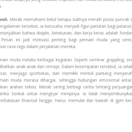
.
awah.
Merab memahami betul betapa sulitnya meraih posisi puncak d
 pengalaman tersebut, ia berusaha menjadi figur panutan bagi petarun
enunjukkan bahwa disiplin, ketekunan, dan kerja keras adalah fondas
Pesan ini jadi motivasi penting bagi pemain muda yang serin
pun rasa ragu dalam perjalanan mereka.
main muda melalui berbagai kegiatan. Seperti seminar grappling, ses
libatkan anak-anak dan remaja. Dalam kesempatan tersebut, ia selal
sar, menjaga sportivitas, dan memiliki mental pantang menyerah
ain muda merasa dihargai, sehingga hubungan emosional antar
an arahan teknis. Merab sering berbagi cerita tentang perjuanga
erika Serikat untuk mengejar mimpinya. Ia tidak menyembunyika
terbatasan finansial hingga. Harus memulai dari bawah di gym keci