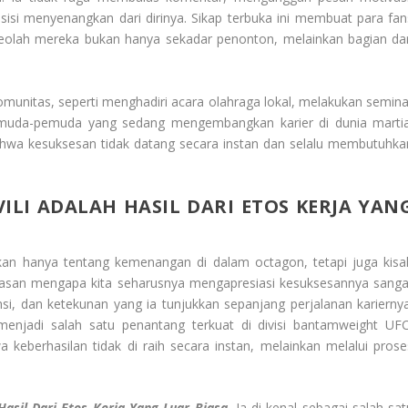
sisi menyenangkan dari dirinya. Sikap terbuka ini membuat para fan
eolah mereka bukan hanya sekadar penonton, melainkan bagian dar
 komunitas, seperti menghadiri acara olahraga lokal, melakukan semina
emuda-pemuda yang sedang mengembangkan karier di dunia martia
bahwa kesuksesan tidak datang secara instan dan selalu membutuhka
ILI ADALAH HASIL DARI ETOS KERJA YAN
kan hanya tentang kemenangan di dalam octagon, tetapi juga kisa
lasan mengapa kita seharusnya mengapresiasi kesuksesannya sanga
tensi, dan ketekunan yang ia tunjukkan sepanjang perjalanan kariernya
enjadi salah satu penantang terkuat di divisi bantamweight UFC
keberhasilan tidak di raih secara instan, melainkan melalui prose
asil Dari Etos Kerja Yang Luar Biasa.
Ia di kenal sebagai salah sat