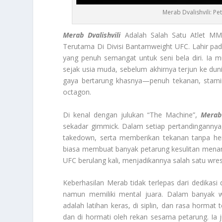
Merab Dvalishvili: P
Merab Dvalishvili
Adalah Salah Satu Atlet MM
Terutama Di Divisi Bantamweight UFC. Lahir pada
yang penuh semangat untuk seni bela diri. Ia mu
sejak usia muda, sebelum akhirnya terjun ke du
gaya bertarung khasnya—penuh tekanan, stamina
octagon.
Di kenal dengan julukan “The Machine”,
Merab 
sekadar gimmick. Dalam setiap pertandingannya,
takedown, serta memberikan tekanan tanpa hent
biasa membuat banyak petarung kesulitan menan
UFC berulang kali, menjadikannya salah satu wres
Keberhasilan Merab tidak terlepas dari dedikasi 
namun memiliki mental juara. Dalam banyak 
adalah latihan keras, di siplin, dan rasa horma
dan di hormati oleh rekan sesama petarung. Ia