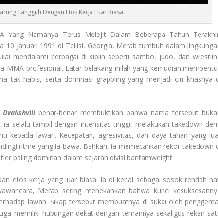
etarung Tangguh Dengan Etos Kerja Luar Biasa
A Yang Namanya Terus Melejit Dalam Beberapa Tahun Terakhir
 10 Januari 1991 di Tbilisi, Georgia, Merab tumbuh dalam lingkunga
lai mendalami berbagai di siplin seperti sambo, judo, dan wrestlin
nia MMA profesional. Latar belakang inilah yang kemudian membentu
 tak habis, serta dominasi grappling yang menjadi ciri khasnya d
Dvalishvili
benar-benar membuktikan bahwa nama tersebut buka
 ia selalu tampil dengan intensitas tinggi, melakukan takedown dem
i kepada lawan. Kecepatan, agresivitas, dan daya tahan yang lua
dingi ritme yang ia bawa. Bahkan, ia memecahkan rekor takedown d
tler paling dominan dalam sejarah divisi bantamweight.
dan etos kerja yang luar biasa. Ia di kenal sebagai sosok rendah hat
wawancara, Merab sering menekankan bahwa kunci kesuksesanny
t terhadap lawan. Sikap tersebut membuatnya di sukai oleh penggema
 juga memiliki hubungan dekat dengan temannya sekaligus rekan sat