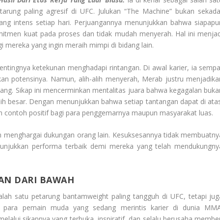
arung paling agresif di UFC. Julukan “The Machine” bukan sekada
a yang intens setiap hari. Perjuangannya menunjukkan bahwa siapapu
omitmen kuat pada proses dan tidak mudah menyerah. Hal ini menjad
i mereka yang ingin meraih mimpi di bidang lain.
ntingnya ketekunan menghadapi rintangan. Di awal karier, ia sempa
n potensinya. Namun, alih-alih menyerah, Merab justru menjadika
ang. Sikap ini mencerminkan mentalitas juara bahwa kegagalan buka
bih besar. Dengan menunjukkan bahwa setiap tantangan dapat di atas
contoh positif bagi para penggemarnya maupun masyarakat luas.
an menghargai dukungan orang lain. Kesuksesannya tidak membuatny
unjukkan performa terbaik demi mereka yang telah mendukungny
AN DARI BAWAH
salah satu petarung bantamweight paling tangguh di UFC, tetapi jug
i para pemain muda yang sedang merintis karier di dunia MMA
alui sikapnya yang terbuka, inspiratif, dan selalu berusaha member