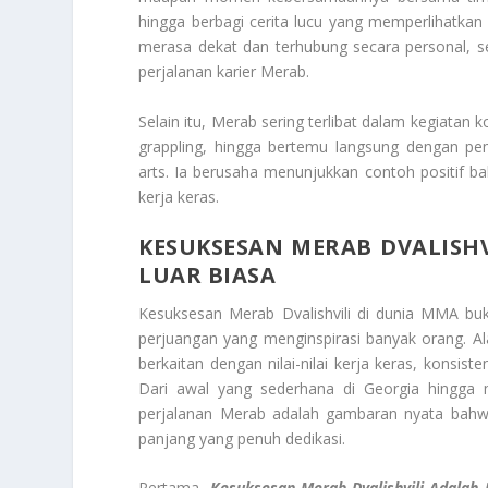
hingga berbagi cerita lucu yang memperlihatkan 
merasa dekat dan terhubung secara personal, s
perjalanan karier Merab.
Selain itu, Merab sering terlibat dalam kegiatan
grappling, hingga bertemu langsung dengan p
arts. Ia berusaha menunjukkan contoh positif 
kerja keras.
KESUKSESAN MERAB DVALISHV
LUAR BIASA
Kesuksesan Merab Dvalishvili di dunia MMA bu
perjuangan yang menginspirasi banyak orang. A
berkaitan dengan nilai-nilai kerja keras, konsis
Dari awal yang sederhana di Georgia hingga m
perjalanan Merab adalah gambaran nyata bahwa 
panjang yang penuh dedikasi.
Pertama,
Kesuksesan Merab Dvalishvili Adalah H