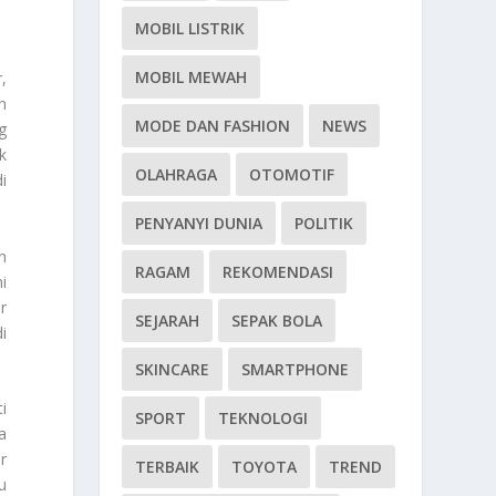
MOBIL LISTRIK
MOBIL MEWAH
,
n
MODE DAN FASHION
NEWS
g
k
OLAHRAGA
OTOMOTIF
i
PENYANYI DUNIA
POLITIK
n
RAGAM
REKOMENDASI
i
r
SEJARAH
SEPAK BOLA
i
SKINCARE
SMARTPHONE
i
SPORT
TEKNOLOGI
a
r
TERBAIK
TOYOTA
TREND
u