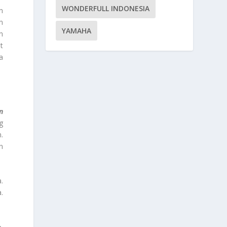
WONDERFULL INDONESIA
n
n
YAMAHA
n
t
a
n
g
.
n
.
.