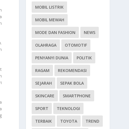
MOBIL LISTRIK
n
a
MOBIL MEWAH
n
MODE DAN FASHION
NEWS
.
OLAHRAGA
OTOMOTIF
h
PENYANYI DUNIA
POLITIK
t
RAGAM
REKOMENDASI
n
i
SEJARAH
SEPAK BOLA
SKINCARE
SMARTPHONE
a
SPORT
TEKNOLOGI
a
g
TERBAIK
TOYOTA
TREND