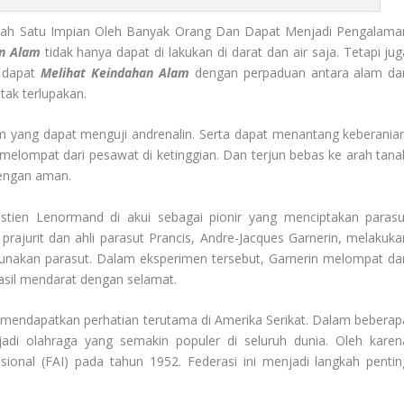
lah Satu Impian Oleh Banyak Orang Dan Dapat Menjadi Pengalama
an Alam
tidak hanya dapat di lakukan di darat dan air saja. Tetapi jug
a dapat
Melihat Keindahan Alam
dengan perpaduan antara alam da
ak terlupakan.
rim yang dapat menguji andrenalin. Serta dapat menantang keberanian
melompat dari pesawat di ketinggian. Dan terjun bebas ke arah tana
engan aman.
stien Lenormand di akui sebagai pionir yang menciptakan parasu
rajurit dan ahli parasut Prancis, Andre-Jacques Garnerin, melakuka
nakan parasut. Dalam eksperimen tersebut, Garnerin melompat dar
sil mendarat dengan selamat.
i mendapatkan perhatian terutama di Amerika Serikat. Dalam beberap
adi olahraga yang semakin populer di seluruh dunia. Oleh karen
asional (FAI) pada tahun 1952. Federasi ini menjadi langkah pentin