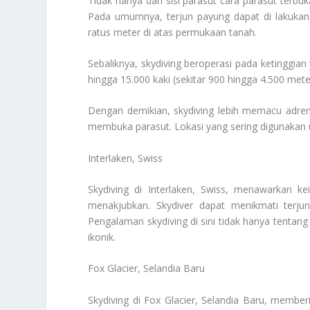
Tidak hanya dari sisi parasut cara parasut terbuk
Pada umumnya, terjun payung dapat di lakukan 
ratus meter di atas permukaan tanah.
Sebaliknya, skydiving beroperasi pada ketinggian 
hingga 15.000 kaki (sekitar 900 hingga 4.500 met
Dengan demikian, skydiving lebih memacu adrena
membuka parasut. Lokasi yang sering digunakan u
Interlaken, Swiss
Skydiving di Interlaken, Swiss, menawarkan k
menakjubkan. Skydiver dapat menikmati terj
Pengalaman skydiving di sini tidak hanya tentang
ikonik.
Fox Glacier, Selandia Baru
Skydiving di Fox Glacier, Selandia Baru, member