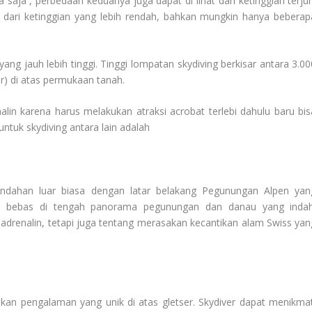
a saja , perbedaan keduanya juga dapat di lihat dari ketinggian terjun
dari ketinggian yang lebih rendah, bahkan mungkin hanya beberap
yang jauh lebih tinggi. Tinggi lompatan skydiving berkisar antara 3.00
er) di atas permukaan tanah.
lin karena harus melakukan atraksi acrobat terlebi dahulu baru bis
ntuk skydiving antara lain adalah
eindahan luar biasa dengan latar belakang Pegunungan Alpen yan
un bebas di tengah panorama pegunungan dan danau yang indah
 adrenalin, tetapi juga tentang merasakan kecantikan alam Swiss yan
ikan pengalaman yang unik di atas gletser. Skydiver dapat menikmat