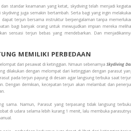
 dan standar keamanan yang ketat, skydiving telah menjadi kegiata
skydiving juga semakin bertambah. Serta bagi yang ingin melakuka
a dapat terjun bersama instruktur berpengalaman tanpa memerluka
patan bagi banyak orang untuk mewujudkan impian mereka meliha
akan sensasi terjun bebas yang mendebarkan. Dan menjadikanny
YUNG MEMILIKI PERBEDAAN
melompat dari pesawat di ketinggian. Nmaun sebenarnya
Skydiving Da
ung dilakukan dengan melompat dari ketinggian dengan parasut yan
asut pada terjun payung di desain agar langsung terbuka saat terjun
rjun. Dengan demikian, kecepatan terjun akan melambat dan penerju
an.
ang sama. Namun, Parasut yang terpasang tidak langsung terbuka
bat di udara selama lebih kurang 1 menit, lalu membuka parasutnya
manual.