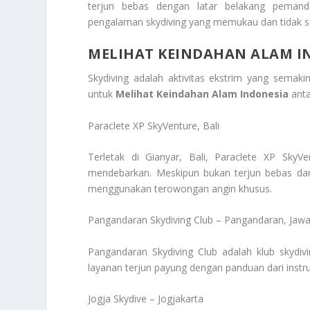
terjun bebas dengan latar belakang peman
pengalaman skydiving yang memukau dan tidak sep
MELIHAT KEINDAHAN ALAM I
Skydiving adalah aktivitas ekstrim yang semak
untuk
Melihat Keindahan Alam Indonesia
anta
Paraclete XP SkyVenture, Bali
Terletak di Gianyar, Bali, Paraclete XP Sk
mendebarkan. Meskipun bukan terjun bebas dari
menggunakan terowongan angin khusus.
Pangandaran Skydiving Club – Pangandaran, Jawa
Pangandaran Skydiving Club adalah klub skydiv
layanan terjun payung dengan panduan dari instr
Jogja Skydive – Jogjakarta