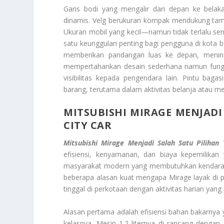
Garis bodi yang mengalir dari depan ke belaka
dinamis. Velg berukuran kompak mendukung tamp
Ukuran mobil yang kecil—namun tidak terlalu se
satu keunggulan penting bagi pengguna di kota 
memberikan pandangan luas ke depan, mening
mempertahankan desain sederhana namun fungs
visibilitas kepada pengendara lain. Pintu b
barang, terutama dalam aktivitas belanja atau 
MITSUBISHI MIRAGE MENJADI
CITY CAR
Mitsubishi Mirage Menjadi Salah Satu Pilihan
efisiensi, kenyamanan, dan biaya kepemilikan
masyarakat modern yang membutuhkan kendaraan 
beberapa alasan kuat mengapa Mirage layak di 
tinggal di perkotaan dengan aktivitas harian yang
Alasan pertama adalah efisiensi bahan bakarnya ya
kelasnya. Mesin 1.2 liternya di rancang deng