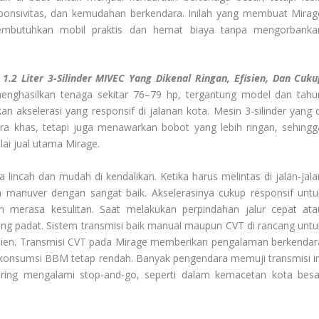
ponsivitas, dan kemudahan berkendara. Inilah yang membuat Mirag
membutuhkan mobil praktis dan hemat biaya tanpa mengorbanka
 1.2 Liter 3-Silinder MIVEC Yang Dikenal Ringan, Efisien, Dan Cuku
menghasilkan tenaga sekitar 76–79 hp, tergantung model dan tahu
n akselerasi yang responsif di jalanan kota. Mesin 3-silinder yang d
a khas, tetapi juga menawarkan bobot yang lebih ringan, sehingg
ai jual utama Mirage.
incah dan mudah di kendalikan. Ketika harus melintas di jalan-jala
 manuver dengan sangat baik. Akselerasinya cukup responsif untu
an merasa kesulitan. Saat melakukan perpindahan jalur cepat ata
 yang padat. Sistem transmisi baik manual maupun CVT di rancang untu
isien. Transmisi CVT pada Mirage memberikan pengalaman berkendar
 konsumsi BBM tetap rendah. Banyak pengendara memuji transmisi in
ering mengalami stop-and-go, seperti dalam kemacetan kota besa