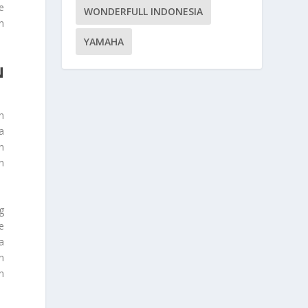
e
WONDERFULL INDONESIA
n
YAMAHA
N
an
a
n
n
g
e
a
n
n