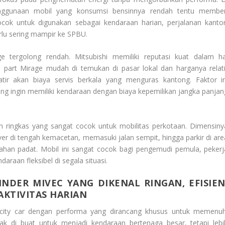
nggunaan mobil yang konsumsi bensinnya rendah tentu member
ocok untuk digunakan sebagai kendaraan harian, perjalanan kantor
rlu sering mampir ke SPBU.
ge tergolong rendah. Mitsubishi memiliki reputasi kuat dalam ha
e part Mirage mudah di temukan di pasar lokal dan harganya relati
atir akan biaya servis berkala yang menguras kantong. Faktor in
ang ingin memiliki kendaraan dengan biaya kepemilikan jangka panjan
in ringkas yang sangat cocok untuk mobilitas perkotaan. Dimensiny
r di tengah kemacetan, memasuki jalan sempit, hingga parkir di are
mahan padat. Mobil ini sangat cocok bagi pengemudi pemula, pekerj
raan fleksibel di segala situasi.
ILINDER MIVEC YANG DIKENAL RINGAN, EFISIEN
KTIVITAS HARIAN
u city car dengan performa yang dirancang khusus untuk memenuh
ak di buat untuk menjadi kendaraan bertenaga besar, tetapi lebi