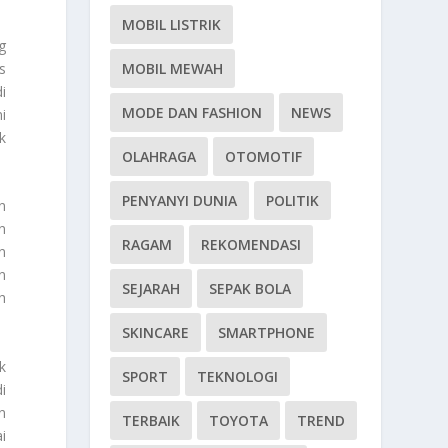
MOBIL LISTRIK
g
MOBIL MEWAH
s
i
MODE DAN FASHION
NEWS
i
k
OLAHRAGA
OTOMOTIF
PENYANYI DUNIA
POLITIK
n
n
RAGAM
REKOMENDASI
n
n
SEJARAH
SEPAK BOLA
h
SKINCARE
SMARTPHONE
k
SPORT
TEKNOLOGI
i
n
TERBAIK
TOYOTA
TREND
i