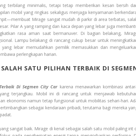
ng terbilang minimalis, tetapi tetap memberikan kesan bersih da
ilan mobil yang ringkas sekaligus menjaga kenyamanan berkendara
mpit—membuat Mirage sangat mudah di parkir di area terbatas, sala
besar. Pilar A yang ramping dan kaca depan yang lebar juga membant
katkan rasa aman saat bermanuver. Di bagian belakang, Mirag
ional. Lampu belakang di rancang cukup besar untuk meningkatka
agasi yang lebar memudahkan pemilik memasukkan dan mengeluarka
membawa perlengkapan harian.
 SALAH SATU PILIHAN TERBAIK DI SEGME
 Terbaik Di Segmen City Car
karena menawarkan kombinasi antar
 yang terjangkau. Mobil ini di rancang untuk menjawab kebutuha
ekonomis namun tetap fungsional untuk mobilitas sehari-hari. Ad
pertimbangkan sebagai kendaraan pribadi, terutama bagi mereka yan
 padat.
ng sangat baik. Mirage di kenal sebagai salah satu mobil paling irit d
an fokus pada penghematan energi tanpa mengorbankan performa. D