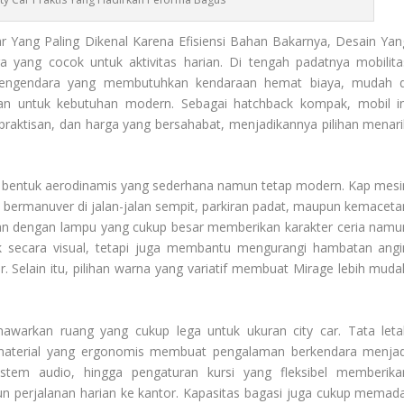
r Yang Paling Dikenal Karena Efisiensi Bahan Bakarnya, Desain Yan
yang cocok untuk aktivitas harian. Di tengah padatnya mobilita
i pengendara yang membutuhkan kendaraan hemat biaya, mudah d
evan untuk kebutuhan modern. Sebagai hatchback kompak, mobil in
aktisan, dan harga yang bersahabat, menjadikannya pilihan menari
 bentuk aerodinamis yang sederhana namun tetap modern. Kap mesi
bermanuver di jalan-jalan sempit, parkiran padat, maupun kemaceta
ukan dengan lampu yang cukup besar memberikan karakter ceria namu
rik secara visual, tetapi juga membantu mengurangi hambatan angi
r. Selain itu, pilihan warna yang variatif membuat Mirage lebih muda
warkan ruang yang cukup lega untuk ukuran city car. Tata leta
material yang ergonomis membuat pengalaman berkendara menjad
 sistem audio, hingga pengaturan kursi yang fleksibel memberika
n perjalanan harian ke kantor. Kapasitas bagasi juga cukup memada