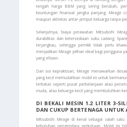
tengah harga BBM yang sering berubah, pe
keuntungan finansial jangka panjang. Mirage c
maupun aktivitas antar-jemput keluarga tanpa pe
Selanjutnya, biaya perawatan Mitsubishi Mira
durabilitas dan ketersediaan suku cadang. Spar
terjangkau, sehingga pemilik tidak perlu khaw
menjadikan Mirage pilihan ideal bagi pengguna y
yang efisien.
Dari sisi kepraktisan, Mirage menawarkan desa
yang kecil memudahkan mobil ini untuk bermanuve
terbatas seperti pusat perbelanjaan atau peru
muda, atau keluarga kecil yang membutuhkan kenda
DI BEKALI MESIN 1.2 LITER 3-S
DAN CUKUP BERTENAGA UNTUK A
Mitsubishi Mirage di kenal sebagai salah sat
kebutuhan pengendara perkotaan. Mobil ini tid