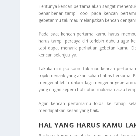
Tentunya kencan pertama akan sangat menentuka
benar-benar tampil cool pada kencan perta
gebetanmu tak mau melanjutkan kencan denganm
Pada saat kencan pertama kamu harus membu
harus tampil percaya diri terlebih dahulu agar
tapi dapat menarik perhatian gebetan kamu. 
kencan selanjutnya.
Lakukan
ini jika kamu tak mau kencan pertama
topik menarik yang akan kalian bahas bersama. P
mengenal lebih dalam lagi mengenai gebetanmu
yang ringan seperti hobi atau makanan atau temp
Agar kencan pertamamu lolos ke tahap sel
mendapatkan kesan yang baik.
HAL YANG HARUS KAMU LA
Pastinya kamu sangat deg-deg an saat kencan