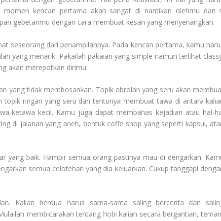
a momen kencan pertama akan sangat di nantikan olehmu dan s
depan gebetanmu dengan cara membuat kesan yang menyenangkan.
elihat seseorang dari penampilannya. Pada kencan pertama, kamu haru
n yang menarik. Pakailah pakaian yang simple namun terlihat classy
ang akan merepotkan dirimu.
rolan yang tidak membosankan. Topik obrolan yang seru akan membua
 topik ringan yang seru dan tentunya membuat tawa di antara kalia
wa-ketawa kecil. Kamu juga dapat membahas kejadian atau hal-ha
cing di jalanan yang aneh, bentuk coffe shop yang seperti kapsul, ata
ar yang baik. Hampir semua orang pastinya mau di dengarkan. Kam
ngarkan semua celotehan yang dia keluarkan. Cukup tanggapi denga
.
an. Kalian berdua harus sama-sama saling bercerita dan salin
lailah membicarakan tentang hobi kalian secara bergantian, teman