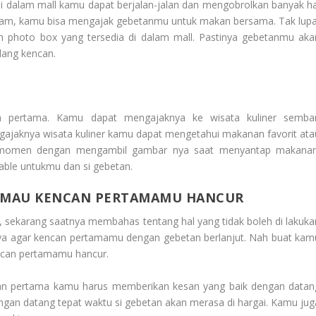
Di dalam mall kamu dapat berjalan-jalan dan mengobrolkan banyak ha
lam, kamu bisa mengajak gebetanmu untuk makan bersama. Tak lupa
 photo box yang tersedia di dalam mall. Pastinya gebetanmu aka
lang kencan.
an pertama. Kamu dapat mengajaknya ke wisata kuliner sembar
gajaknya wisata kuliner kamu dapat mengetahui makanan favorit ata
n momen dengan mengambil gambar nya saat menyantap makanan
able untukmu dan si gebetan.
AK MAU KENCAN PERTAMAMU HANCUR
, sekarang saatnya membahas tentang hal yang tidak boleh di lakuka
k ya agar kencan pertamamu dengan gebetan berlanjut. Nah buat kam
encan pertamamu hancur.
can pertama kamu harus memberikan kesan yang baik dengan datan
engan datang tepat waktu si gebetan akan merasa di hargai. Kamu jug