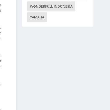
s
WONDERFULL INDONESIA
t
YAMAHA
u
e
n
h
t
n
u
s