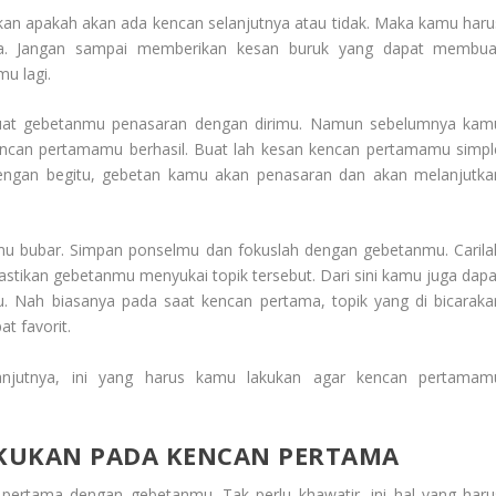
n apakah akan ada kencan selanjutnya atau tidak. Maka kamu haru
ma. Jangan sampai memberikan kesan buruk yang dapat membua
u lagi.
at gebetanmu penasaran dengan dirimu. Namun sebelumnya kam
 kencan pertamamu berhasil. Buat lah kesan kencan pertamamu simpl
Dengan begitu, gebetan kamu akan penasaran dan akan melanjutka
mu bubar. Simpan ponselmu dan fokuslah dengan gebetanmu. Carila
astikan gebetanmu menyukai topik tersebut. Dari sini kamu juga dapa
. Nah biasanya pada saat kencan pertama, topik yang di bicaraka
at favorit.
anjutnya, ini yang harus kamu
lakukan
agar kencan pertamam
KUKAN PADA KENCAN PERTAMA
 pertama dengan gebetanmu. Tak perlu khawatir,
ini hal yang haru