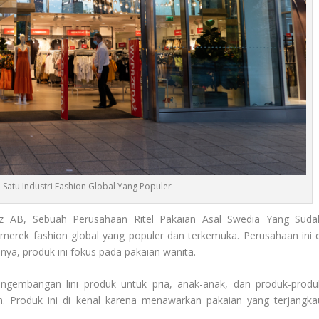
Satu Industri Fashion Global Yang Populer
z AB, Sebuah Perusahaan Ritel Pakaian Asal Swedia Yang Suda
 merek fashion global yang populer dan terkemuka. Perusahaan ini d
lnya, produk ini fokus pada pakaian wanita.
ngembangan lini produk untuk pria, anak-anak, dan produk-produ
san. Produk ini di kenal karena menawarkan pakaian yang terjangka