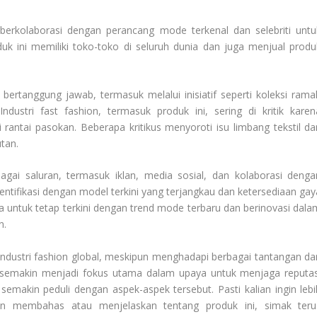
berkolaborasi dengan perancang mode terkenal dan selebriti untu
duk ini memiliki toko-toko di seluruh dunia dan juga menjual produ
bertanggung jawab, termasuk melalui inisiatif seperti koleksi rama
dustri fast fashion, termasuk produk ini, sering di kritik karen
rantai pasokan. Beberapa kritikus menyoroti isu limbang tekstil da
tan.
agai saluran, termasuk iklan, media sosial, dan kolaborasi denga
dentifikasi dengan model terkini yang terjangkau dan ketersediaan gay
ha untuk tetap terkini dengan trend mode terbaru dan berinovasi dala
n.
industri fashion global, meskipun menghadapi berbagai tantangan da
al semakin menjadi fokus utama dalam upaya untuk menjaga reputas
akin peduli dengan aspek-aspek tersebut. Pasti kalian ingin lebi
an membahas atau menjelaskan tentang produk ini, simak teru