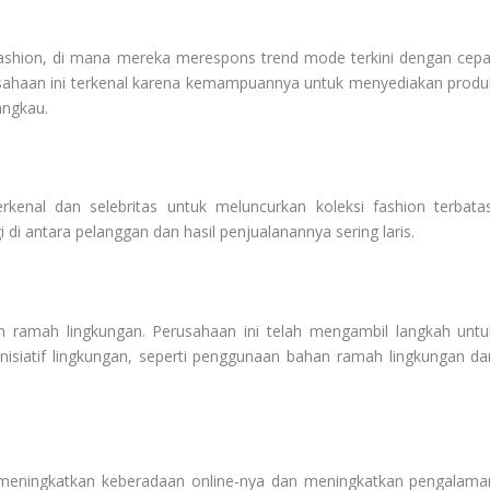
ashion, di mana mereka merespons trend mode terkini dengan cepa
sahaan ini terkenal karena kemampuannya untuk menyediakan produ
angkau.
enal dan selebritas untuk meluncurkan koleksi fashion terbatas
di antara pelanggan dan hasil penjualanannya sering laris.
n ramah lingkungan. Perusahaan ini telah mengambil langkah untu
nisiatif lingkungan, seperti penggunaan bahan ramah lingkungan da
, meningkatkan keberadaan online-nya dan meningkatkan pengalama