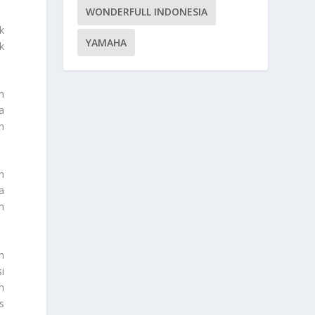
WONDERFULL INDONESIA
k
YAMAHA
k
h
a
n
n
a
m
n
i
h
s