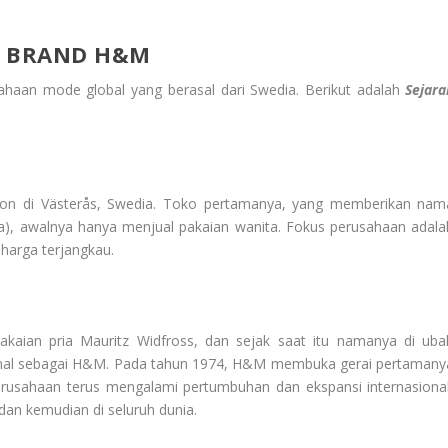
G BRAND H&M
haan mode global yang berasal dari Swedia. Berikut adalah
Sejara
sson di Västerås, Swedia. Toko pertamanya, yang memberikan nam
ia), awalnya hanya menjual pakaian wanita. Fokus perusahaan adala
harga terjangkau.
kaian pria Mauritz Widfross, dan sejak saat itu namanya di uba
kenal sebagai H&M. Pada tahun 1974, H&M membuka gerai pertamany
 perusahaan terus mengalami pertumbuhan dan ekspansi internasional
an kemudian di seluruh dunia.