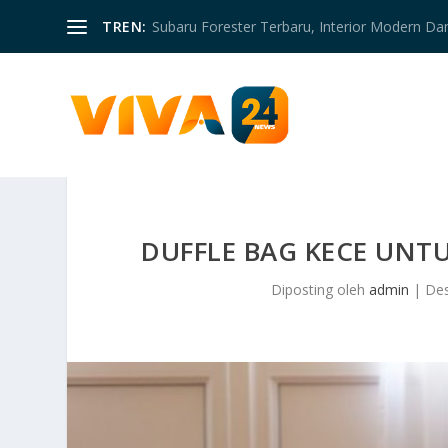
TREN:
Subaru Forester Terbaru, Interior Modern D
DUFFLE BAG KECE UN
Diposting oleh
admin
|
Des