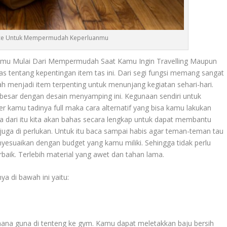
ece Untuk Mempermudah Keperluanmu
u Mulai Dari Mempermudah Saat Kamu Ingin Travelling Maupun
ahas tentang kepentingan item tas ini. Dari segi fungsi memang sangat
 menjadi item terpenting untuk menunjang kegiatan sehari-hari.
 besar dengan desain menyamping ini. Kegunaan sendiri untuk
amu tadinya full maka cara alternatif yang bisa kamu lakukan
a dari itu kita akan bahas secara lengkap untuk dapat membantu
ga di perlukan. Untuk itu baca sampai habis agar teman-teman tau
yesuaikan dengan budget yang kamu miliki. Sehingga tidak perlu
baik. Terlebih material yang awet dan tahan lama.
a di bawah ini yaitu:
hana guna di tenteng ke gym. Kamu dapat meletakkan baju bersih