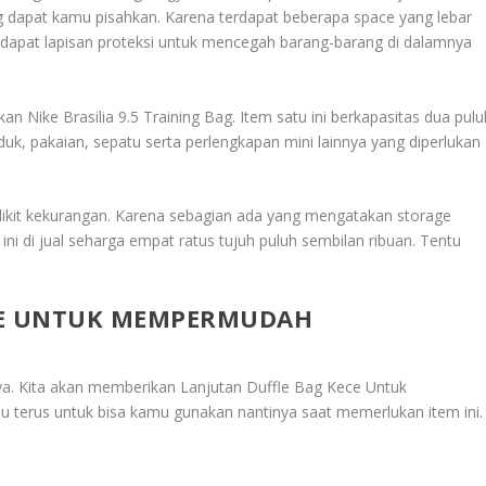
ang dapat kamu pisahkan. Karena terdapat beberapa space yang lebar
terdapat lapisan proteksi untuk mencegah barang-barang di dalamnya
n Nike Brasilia 9.5 Training Bag. Item satu ini berkapasitas dua pulu
duk, pakaian, sepatu serta perlengkapan mini lainnya yang diperlukan
dikit kekurangan. Karena sebagian ada yang mengatakan storage
ni di jual seharga empat ratus tujuh puluh sembilan ribuan. Tentu
CE UNTUK MEMPERMUDAH
nya. Kita akan memberikan
Lanjutan Duffle Bag Kece Untuk
tau terus untuk bisa kamu gunakan nantinya saat memerlukan item ini.