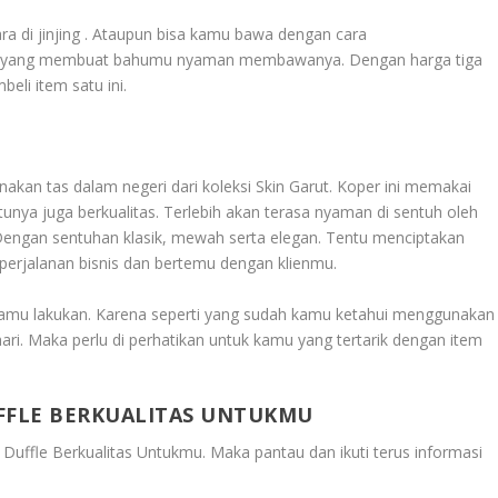
 di jinjing . Ataupun bisa kamu bawa dengan cara
an yang membuat bahumu nyaman membawanya. Dengan harga tiga
eli item satu ini.
nakan tas dalam negeri dari koleksi Skin Garut. Koper ini memakai
ntunya juga berkualitas. Terlebih akan terasa nyaman di sentuh oleh
Dengan sentuhan klasik, mewah serta elegan. Tentu menciptakan
erjalanan bisnis dan bertemu dengan klienmu.
s kamu lakukan. Karena seperti yang sudah kamu ketahui menggunakan
ahari. Maka perlu di perhatikan untuk kamu yang tertarik dengan item
FFLE BERKUALITAS UNTUKMU
 Duffle Berkualitas Untukmu
. Maka pantau dan ikuti terus informasi