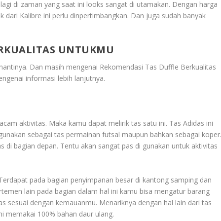
palagi di zaman yang saat ini looks sangat di utamakan. Dengan harga
 dari Kalibre ini perlu dinpertimbangkan. Dan juga sudah banyak
ERKUALITAS UNTUKMU
i nantinya. Dan masih mengenai
Rekomendasi Tas Duffle Berkualitas
ngenai informasi lebih lanjutnya.
am aktivitas. Maka kamu dapat melirik tas satu ini. Tas Adidas ini
mu gunakan sebagai tas permainan futsal maupun bahkan sebagai koper
s di bagian depan. Tentu akan sangat pas di gunakan untuk aktivitas
 Terdapat pada bagian penyimpanan besar di kantong samping dan
artemen lain pada bagian dalam hal ini kamu bisa mengatur barang
s sesuai dengan kemauanmu. Menariknya dengan hal lain dari tas
ini memakai 100% bahan daur ulang.