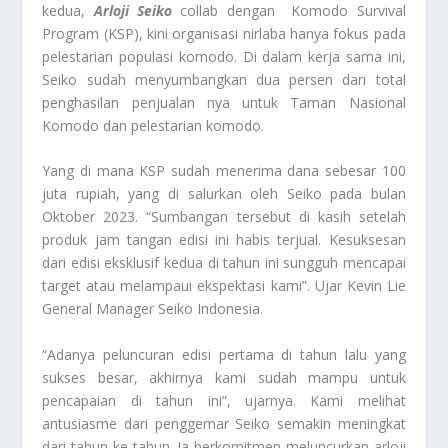
kedua,
Arloji Seiko
collab dengan Komodo Survival
Program (KSP), kini organisasi nirlaba hanya fokus pada
pelestarian populasi komodo. Di dalam kerja sama ini,
Seiko sudah menyumbangkan dua persen dari total
penghasilan penjualan nya untuk Taman Nasional
Komodo dan pelestarian komodo.
Yang di mana KSP sudah menerima dana sebesar 100
juta rupiah, yang di salurkan oleh Seiko pada bulan
Oktober 2023. “Sumbangan tersebut di kasih setelah
produk jam tangan edisi ini habis terjual. Kesuksesan
dari edisi eksklusif kedua di tahun ini sungguh mencapai
target atau melampaui ekspektasi kami”. Ujar Kevin Lie
General Manager Seiko Indonesia.
“Adanya peluncuran edisi pertama di tahun lalu yang
sukses besar, akhirnya kami sudah mampu untuk
pencapaian di tahun ini”, ujarnya. Kami melihat
antusiasme dari penggemar Seiko semakin meningkat
dari tahun ke tahun. Ia berkomitmen meluncurkan arloji