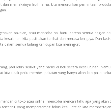
ikit dan memakainya lebih lama, kita menurunkan permintaan produks
ngan.
genakan pakaian, atau mencoba hal baru. Karena semua bagian dar
a kesalahan. kita pasti akan terlihat dan merasa bergaya. Dan ketik
kita dalam semua bidang kehidupan kita meningkat.
ang, jadi lebih sedikit yang harus di beli secara keseluruhan. Namu
kita tidak perlu membeli pakaian yang hanya akan kita pakai sekal
mencari di toko atau online, mencoba mencari tahu apa yang akan d
tertentu, yang mempersempit fokus kita. Setelah kita mempertaja