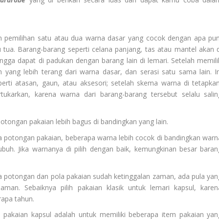
an pemilihan satu atau dua warna dasar yang cocok dengan apa pun
ru tua. Barang-barang seperti celana panjang, tas atau mantel akan d
ngga dapat di padukan dengan barang lain di lemari. Setelah memili
n yang lebih terang dari warna dasar, dan serasi satu sama lain.
I
erti atasan, gaun, atau aksesori; setelah skema warna di tetapkan
ukarkan, karena warna dari barang-barang tersebut selalu salin
tongan pakaian lebih bagus di bandingkan yang lain.
ya potongan pakaian, beberapa warna lebih cocok di bandingkan warn
ubuh. Jika warnanya di pilih dengan baik, kemungkinan besar baran
apa potongan dan pola pakaian sudah ketinggalan zaman, ada pula yan
 jaman. Sebaiknya pilih pakaian klasik untuk lemari kapsul, karen
apa tahun.
mari pakaian kapsul adalah untuk memiliki beberapa item pakaian yan