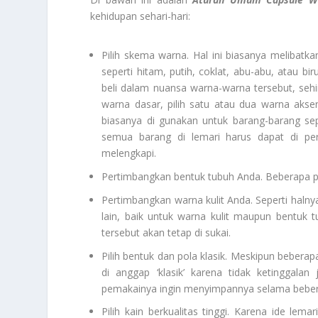
kehidupan sehari-hari:
Pilih skema warna.
Hal ini biasanya melibatk
seperti hitam, putih, coklat, abu-abu, atau bi
beli dalam nuansa warna-warna tersebut, sehi
warna dasar, pilih satu atau dua warna akse
biasanya di gunakan untuk barang-barang sep
semua barang di lemari harus dapat di pert
melengkapi.
Pertimbangkan bentuk tubuh Anda. Beberapa po
Pertimbangkan warna kulit Anda. Seperti haln
lain, baik untuk warna kulit maupun bentuk t
tersebut akan tetap di sukai.
Pilih bentuk dan pola klasik. Meskipun beber
di anggap ‘klasik’ karena tidak ketinggalan
pemakainya ingin menyimpannya selama beber
Pilih kain berkualitas tinggi. Karena ide le