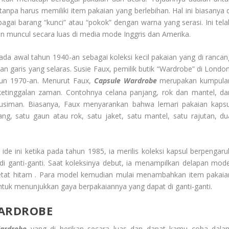
anpa harus memiliki item pakaian yang berlebihan. Hal ini biasanya d
gai barang “kunci” atau “pokok” dengan warna yang serasi. Ini tela
dan muncul secara luas di media mode Inggris dan Amerika.
ada awal tahun 1940-an sebagai koleksi kecil pakaian yang di rancan
garis yang selaras. Susie Faux, pemilik butik “Wardrobe” di London
hun 1970-an. Menurut Faux,
Capsule Wardrobe
merupakan kumpula
ketinggalan zaman. Contohnya celana panjang, rok dan mantel, da
usiman. Biasanya, Faux menyarankan bahwa lemari pakaian kapsu
ang, satu gaun atau rok, satu jaket, satu mantel, satu rajutan, du
 ini ketika pada tahun 1985, ia merilis koleksi kapsul berpengaru
 di ganti-ganti. Saat koleksinya debut, ia menampilkan delapan mode
etat hitam . Para model kemudian mulai menambahkan item pakaia
untuk menunjukkan gaya berpakaiannya yang dapat di ganti-ganti.
ARDROBE
ardrobe
yang di berikan secara luas dan dapat kamu coba dala