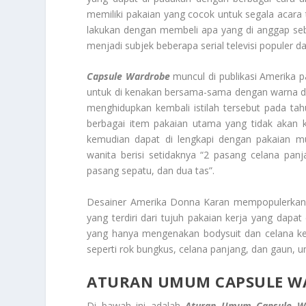
memiliki pakaian yang cocok untuk segala acara t
lakukan dengan membeli apa yang di anggap seba
menjadi subjek beberapa serial televisi populer 
Capsule Wardrobe
muncul di publikasi Amerika p
untuk di kenakan bersama-sama dengan warna dan 
menghidupkan kembali istilah tersebut pada ta
berbagai item pakaian utama yang tidak akan 
kemudian dapat di lengkapi dengan pakaian m
wanita berisi setidaknya “2 pasang celana panj
pasang sepatu, dan dua tas”.
Desainer Amerika Donna Karan mempopulerkan ide
yang terdiri dari tujuh pakaian kerja yang dapat
yang hanya mengenakan bodysuit dan celana k
seperti rok bungkus, celana panjang, dan gaun, 
ATURAN UMUM CAPSULE W
Di bawah ini adalah
Aturan Umum Capsule W