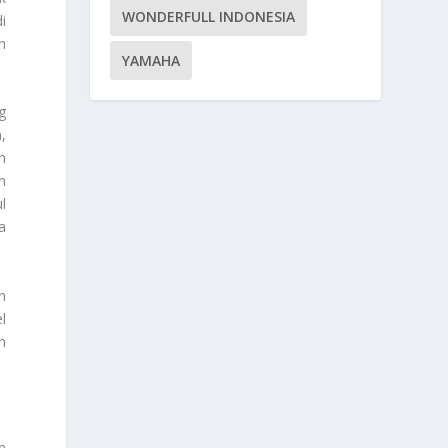
WONDERFULL INDONESIA
i
h
YAMAHA
g
,
n
n
l
a
h
l
n
m