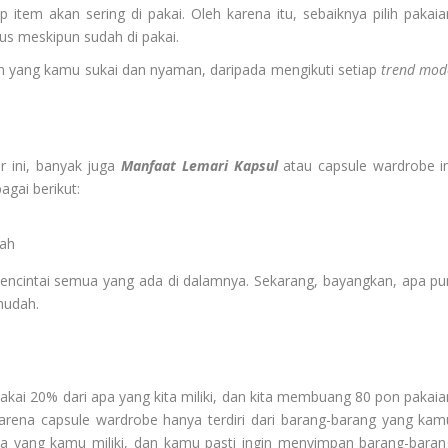
 item akan sering di pakai. Oleh karena itu, sebaiknya pilih pakaia
gus meskipun sudah di pakai.
an yang kamu sukai dan nyaman, daripada mengikuti setiap
trend
mod
ir ini, banyak juga
Manfaat Lemari Kapsul
atau capsule wardrobe in
gai berikut:
ah
ncintai semua yang ada di dalamnya. Sekarang, bayangkan, apa pu
mudah.
kai 20% dari apa yang kita miliki, dan kita membuang 80 pon pakaia
rena capsule wardrobe hanya terdiri dari barang-barang yang kam
a yang kamu miliki, dan kamu pasti ingin menyimpan barang-baran