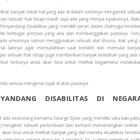
lihat banyak sekali hal yang ada di dalam nantinya mengambil sebua
kapan sebuah fisik tetapi masih saja ada yang menyia-nyiakannya. Mak
g
Penyandang Disabilitas
yang memiliki peran dalam Olahraga tersebut
iki berbagai prestasi yang ada dan membanggakan pastinya. Teru
et pada umumnya namun menggunakan sebuah alat khusus. Alat yang d
hal lainnya agar memudahkan saat berlatih dan memulai banya
n sebuah fisik tetapi juga memberikan banyak kelebihan yang ada d
ebut tentunya anda akan bisa untuk melihat bagaimana melakuka
da semua mengenai topik di atas pastinya.
YANDANG DISABILITAS DI NEGAR
t ada seseorang bernama George Eyser yang memiliki satu kaki palsu
g mengikuti sebuah perlombaan dan berhasil memenangkan sekitar 
kan bisa untuk melihat banyak yang dari mereka disabilitas tersebu
ah selesainya perang dunia ke 2 tersebut Dr. Ludwig membuat suat