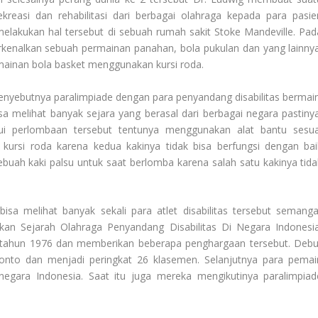
reasi dan rehabilitasi dari berbagai olahraga kepada para pasie
elakukan hal tersebut di sebuah rumah sakit Stoke Mandeville. Pad
enalkan sebuah permainan panahan, bola pukulan dan yang lainnya
ainan bola basket menggunakan kursi roda.
enyebutnya paralimpiade dengan para penyandang disabilitas bermain
a melihat banyak sejara yang berasal dari berbagai negara pastinya
ui perlombaan tersebut tentunya menggunakan alat bantu sesua
ursi roda karena kedua kakinya tidak bisa berfungsi dengan bai
uah kaki palsu untuk saat berlomba karena salah satu kakinya tida
a melihat banyak sekali para atlet disabilitas tersebut semanga
dikan
Sejarah Olahraga Penyandang Disabilitas Di Negara Indonesi
 tahun 1976 dan memberikan beberapa penghargaan tersebut. Debu
ronto dan menjadi peringkat 26 klasemen. Selanjutnya para pemai
egara Indonesia. Saat itu juga mereka mengikutinya paralimpiad