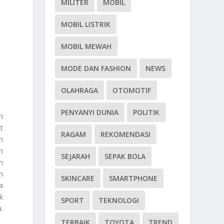
MILITER
MOBIL
MOBIL LISTRIK
MOBIL MEWAH
MODE DAN FASHION
NEWS
OLAHRAGA
OTOMOTIF
PENYANYI DUNIA
POLITIK
i
t
RAGAM
REKOMENDASI
n
n
SEJARAH
SEPAK BOLA
m
n
SKINCARE
SMARTPHONE
a
k
SPORT
TEKNOLOGI
.
TERBAIK
TOYOTA
TREND