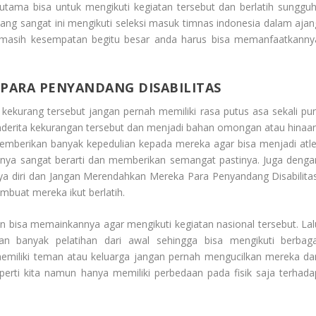
utama bisa untuk mengikuti kegiatan tersebut dan berlatih sungguh
yang sangat ini mengikuti seleksi masuk timnas indonesia dalam ajan
ka masih kesempatan begitu besar anda harus bisa memanfaatkanny
PARA PENYANDANG DISABILITAS
ekurang tersebut jangan pernah memiliki rasa putus asa sekali pun
enderita kekurangan tersebut dan menjadi bahan omongan atau hinaan
memberikan banyak kepedulian kepada mereka agar bisa menjadi atle
tunya sangat berarti dan memberikan semangat pastinya. Juga denga
ya diri dan
Jangan Merendahkan Mereka Para Penyandang Disabilita
mbuat mereka ikut berlatih.
n bisa memainkannya agar mengikuti kegiatan nasional tersebut. Lal
 banyak pelatihan dari awal sehingga bisa mengikuti berbaga
emiliki teman atau keluarga jangan pernah mengucilkan mereka da
rti kita namun hanya memiliki perbedaan pada fisik saja terhada