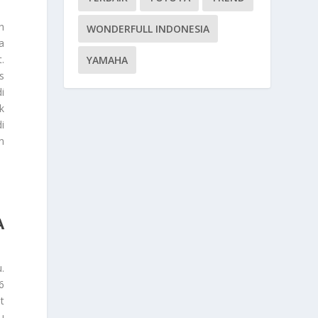
h
WONDERFULL INDONESIA
a
.
YAMAHA
s
i
k
i
n
A
.
6
t
u