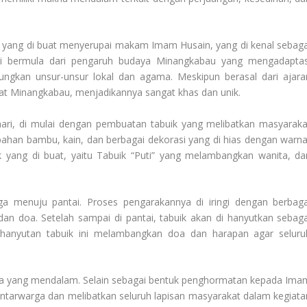
ur yang di buat menyerupai makam Imam Husain, yang di kenal sebaga
ini bermula dari pengaruh budaya Minangkabau yang mengadaptas
ngkan unsur-unsur lokal dan agama. Meskipun berasal dari ajara
at Minangkabau, menjadikannya sangat khas dan unik.
ri, di mulai dengan pembuatan tabuik yang melibatkan masyaraka
 bahan bambu, kain, dan berbagai dekorasi yang di hias dengan warna
ik yang di buat, yaitu Tabuik “Puti” yang melambangkan wanita, da
a menuju pantai. Proses pengarakannya di iringi dengan berbaga
dan doa. Setelah sampai di pantai, tabuik akan di hanyutkan sebaga
hanyutan tabuik ini melambangkan doa dan harapan agar seluru
ya yang mendalam. Selain sebagai bentuk penghormatan kepada Ima
ntarwarga dan melibatkan seluruh lapisan masyarakat dalam kegiata