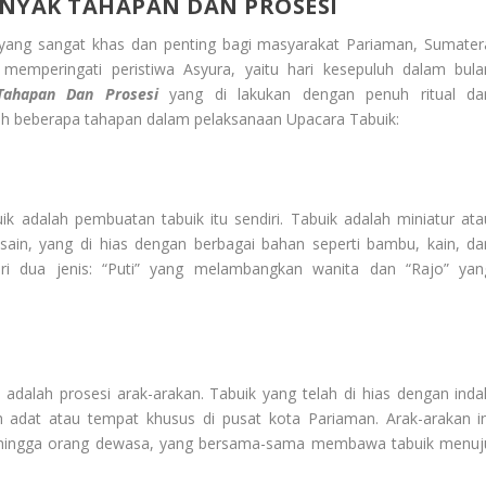
ANYAK TAHAPAN DAN PROSESI
ya yang sangat khas dan penting bagi masyarakat Pariaman, Sumater
 memperingati peristiwa Asyura, yaitu hari kesepuluh dalam bula
Tahapan Dan Prosesi
yang di lakukan dengan penuh ritual da
ah beberapa tahapan dalam pelaksanaan Upacara Tabuik:
k adalah pembuatan tabuik itu sendiri. Tabuik adalah miniatur ata
n, yang di hias dengan berbagai bahan seperti bambu, kain, da
dari dua jenis: “Puti” yang melambangkan wanita dan “Rajo” yan
a adalah prosesi arak-arakan. Tabuik yang telah di hias dengan inda
mah adat atau tempat khusus di pusat kota Pariaman. Arak-arakan in
ak hingga orang dewasa, yang bersama-sama membawa tabuik menuj