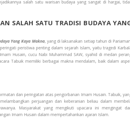
adikannya salah satu warisan budaya yang sangat di hargai, tida
AN SALAH SATU TRADISI BUDAYA YAN
Budaya Yang Kaya Makna
, yang di laksanakan setiap tahun di Pariaman
eringati peristiwa penting dalam sejarah Islam, yaitu tragedi Karbal
ka Imam Husain, cucu Nabi Muhammad SAW, syahid di medan peran
acara Tabuik memiliki berbagai makna mendalam, baik dalam aspe
rmatan dan peringatan atas pengorbanan Imam Husain. Tabuik, yan
 melambangkan perjuangan dan keberanian beliau dalam membel
awanya. Masyarakat yang mengikuti upacara ini mengingat da
angan Imam Husain dalam mempertahankan ajaran Islam.