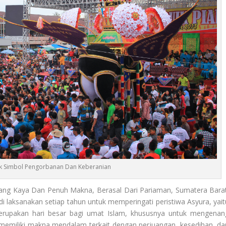
k Simbol Pengorbanan Dan Keberanian
ang Kaya Dan Penuh Makna, Berasal Dari Pariaman, Sumatera Barat
di laksanakan setiap tahun untuk memperingati peristiwa Asyura, yait
rupakan hari besar bagi umat Islam, khususnya untuk mengenan
 memiliki makna mendalam terkait dengan perjuangan, kesedihan, da