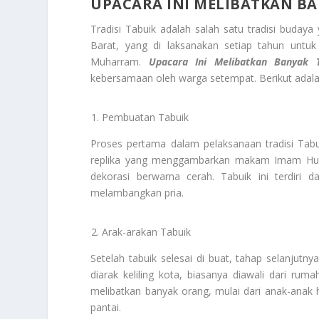
UPACARA INI MELIBATKAN B
Tradisi Tabuik adalah salah satu tradisi buda
Barat, yang di laksanakan setiap tahun untuk
Muharram.
Upacara Ini Melibatkan Banyak 
kebersamaan oleh warga setempat. Berikut adal
Pembuatan Tabuik
Proses pertama dalam pelaksanaan tradisi Tabui
replika yang menggambarkan makam Imam Husai
dekorasi berwarna cerah. Tabuik ini terdiri 
melambangkan pria.
Arak-arakan Tabuik
Setelah tabuik selesai di buat, tahap selanjutny
diarak keliling kota, biasanya diawali dari ru
melibatkan banyak orang, mulai dari anak-an
pantai.