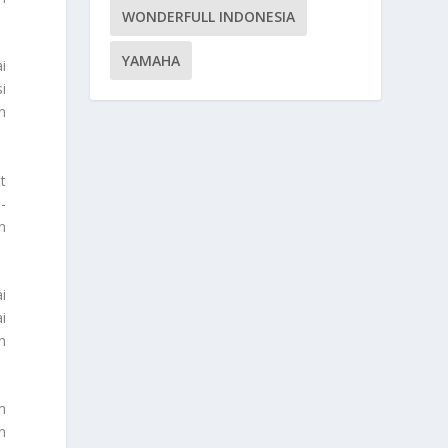
WONDERFULL INDONESIA
YAMAHA
i
i
n
t
-
n
i
i
h
m
n