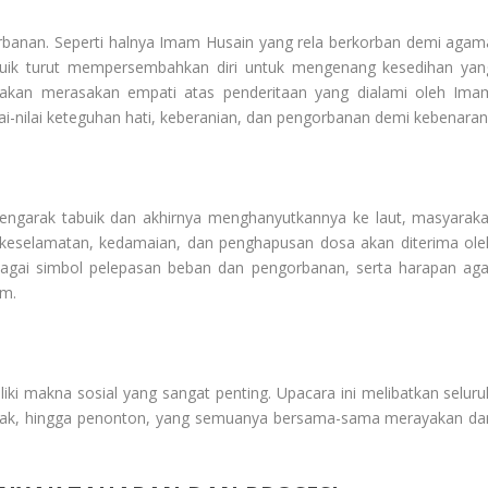
anan. Seperti halnya Imam Husain yang rela berkorban demi agam
uik turut mempersembahkan diri untuk mengenang kesedihan yan
 akan merasakan empati atas penderitaan yang dialami oleh Ima
ai-nilai keteguhan hati, keberanian, dan pengorbanan demi kebenaran
mengarak tabuik dan akhirnya menghanyutkannya ke laut, masyaraka
keselamatan, kedamaian, dan penghapusan dosa akan diterima ole
ebagai simbol pelepasan beban dan pengorbanan, serta harapan aga
am.
iki makna sosial yang sangat penting. Upacara ini melibatkan seluru
garak, hingga penonton, yang semuanya bersama-sama merayakan da