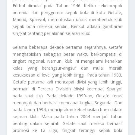
Fútbol dimulai pada Tahun 1946
. Ketika sekelompok
pemuda dan penggemar sepak bola di kota Getafe,
Madrid, Spanyol, memutuskan untuk membentuk klub
sepak bola mereka sendiri. Berikut adalah gambaran
singkat tentang perjalanan sejarah klub:
Selama beberapa dekade pertama sejarahnya, Getafe
menghabiskan sebagian besar waktu berkompetisi di
tingkat regional. Namun, klub ini mengalami kenaikan
kelas yang berangsur-angsur dan mulai meraih
kesuksesan di level yang lebih tinggi. Pada tahun 1983,
Getafe pertama kali mencapai divisi yang lebih tinggi,
bermain di Tercera División (divisi keempat Spanyol
pada saat itu). Pada dekade 1990-an, Getafe terus
menanjak dan berhasil mencapai tingkat Segunda. Dan
pada tahun 1994, menciptakan keberhasilan baru dalam
sejarah klub. Maka pada tahun 2004 menjadi tahun
penting dalam sejarah Getafe saat mereka berhasil
promosi ke La Liga, tingkat tertinggi sepak bola