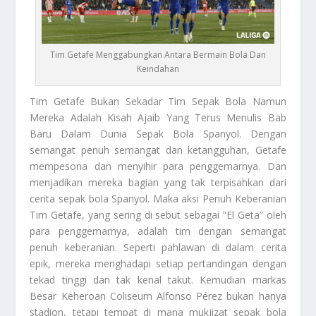
Tim Getafe Menggabungkan Antara Bermain Bola Dan
Keindahan
Tim Getafe
Bukan Sekadar Tim Sepak Bola Namun
Mereka Adalah Kisah Ajaib Yang Terus Menulis Bab
Baru Dalam Dunia Sepak Bola Spanyol. Dengan
semangat penuh semangat dan ketangguhan, Getafe
mempesona dan menyihir para penggemarnya. Dan
menjadikan mereka bagian yang tak terpisahkan dari
cerita sepak bola Spanyol. Maka aksi Penuh Keberanian
Tim Getafe
, yang sering di sebut sebagai “El Geta” oleh
para penggemarnya, adalah tim dengan semangat
penuh keberanian. Seperti pahlawan di dalam cerita
epik, mereka menghadapi setiap pertandingan dengan
tekad tinggi dan tak kenal takut. Kemudian markas
Besar Keheroan Coliseum Alfonso Pérez bukan hanya
stadion, tetapi tempat di mana mukjizat sepak bola