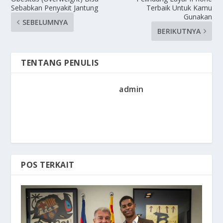
Sebabkan Penyakit Jantung
Terbaik Untuk Kamu
Gunakan
SEBELUMNYA
BERIKUTNYA
TENTANG PENULIS
admin
POS TERKAIT