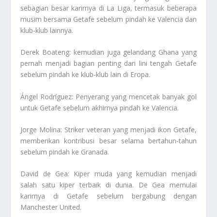
sebagian besar karirnya di La Liga, termasuk beberapa
musim bersama Getafe sebelum pindah ke Valencia dan
klub-klub lainnya.
Derek Boateng: kemudian juga gelandang Ghana yang
pernah menjadi bagian penting dari lini tengah Getafe
sebelum pindah ke klub-klub lain di Eropa.
Ángel Rodríguez: Penyerang yang mencetak banyak gol
untuk Getafe sebelum akhirnya pindah ke Valencia.
Jorge Molina: Striker veteran yang menjadi ikon Getafe,
memberikan kontribusi besar selama bertahun-tahun
sebelum pindah ke Granada.
David de Gea: Kiper muda yang kemudian menjadi
salah satu kiper terbaik di dunia. De Gea memulai
karirnya di Getafe sebelum bergabung dengan
Manchester United.