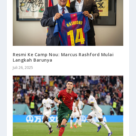
Resmi Ke Camp Nou: Marcus Rashford Mulai
Langkah Barunya
Juli 26, 2025