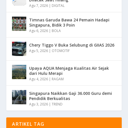
Agu 7, 2026
|
DIGITAL
Timnas Garuda Bawa 24 Pemain Hadapi
Singapura, Bidik 3 Poin
Agu 6, 2026
|
BOLA
Chery Tiggo V Buka Selubung di GIIAS 2026
Agu 5, 2026
|
OTOMOTIF
Upaya AQUA Menjaga Kualitas Air Sejak
dari Hulu Merapi
Agu 4, 2026
|
RAGAM
Singapura Naikkan Gaji 36.000 Guru demi
Pendidik Berkualitas
Agu 3, 2026
|
TREND
ARTIKEL TAG