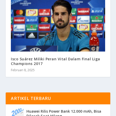
Isco Suárez Miliki Peran Vital Dalam Final Liga
Champions 2017
Februari 8, 2025
ARTIKEL TERBARU
Huawei Rilis Power Bank 12.000 mAh, Bisa
Dilacak Saat Hilang