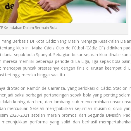
CF Ke Indahan Dalam Bermain Bola
al Yang Berbasis Di Kota Cádiz Yang Masih Menjaga Kesakralan Dala
entang klub ini. Maka Cádiz Club de Fútbol (Cádiz CF) didirikan pad
 dunia sepak bola Spanyol. Sebagian besar sejarah klub dihabiskan d
un mereka memiliki beberapa periode di La Liga, liga sepak bola palin
z mencapai puncak prestasinya dengan finis di urutan keempat di L
 tertinggi mereka hingga saat itu.
 di Stadion Ramón de Carranza, yang berlokasi di Cádiz. Stadion in
menjadi saksi berbagai pertandingan sepak bola yang penting selam
i adalah kuning dan biru, dan lambang klub mencerminkan unsur-unsu
 dan mercusuar. Setelah menghabiskan sejumlah musim di divisi yan
musim 2020-2021 setelah meraih promosi dari Segunda División. Pad
 menunjukkan performa yang solid dan berhasil mempertahanka