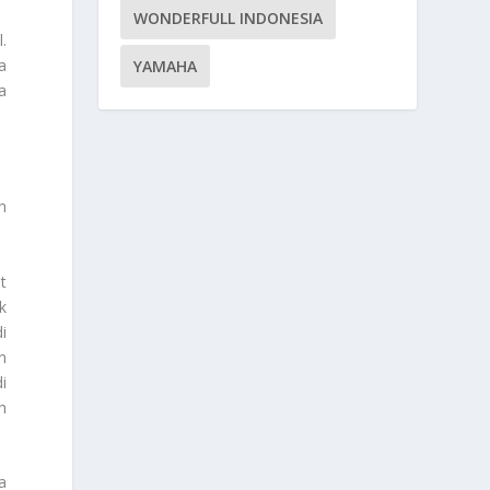
WONDERFULL INDONESIA
.
a
YAMAHA
a
n
t
k
i
n
i
h
a