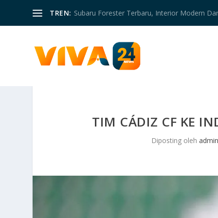
TREN:
Subaru Forester Terbaru, Interior Modern D
TIM CÁDIZ CF KE 
Diposting oleh
admi