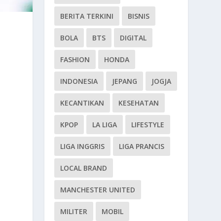
BERITA TERKINI
BISNIS
BOLA
BTS
DIGITAL
FASHION
HONDA
INDONESIA
JEPANG
JOGJA
KECANTIKAN
KESEHATAN
KPOP
LA LIGA
LIFESTYLE
LIGA INGGRIS
LIGA PRANCIS
LOCAL BRAND
MANCHESTER UNITED
MILITER
MOBIL