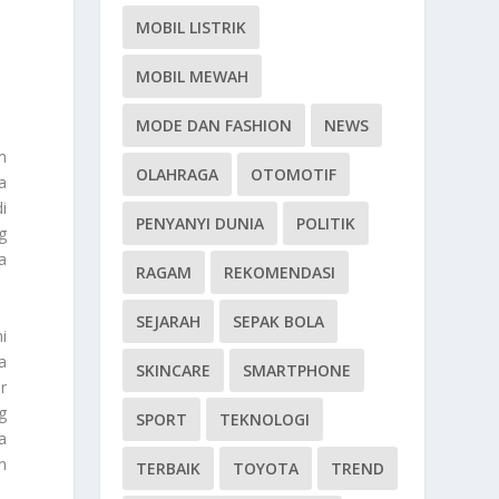
MOBIL LISTRIK
MOBIL MEWAH
MODE DAN FASHION
NEWS
m
OLAHRAGA
OTOMOTIF
a
i
PENYANYI DUNIA
POLITIK
g
a
RAGAM
REKOMENDASI
SEJARAH
SEPAK BOLA
i
a
SKINCARE
SMARTPHONE
r
g
SPORT
TEKNOLOGI
a
n
TERBAIK
TOYOTA
TREND