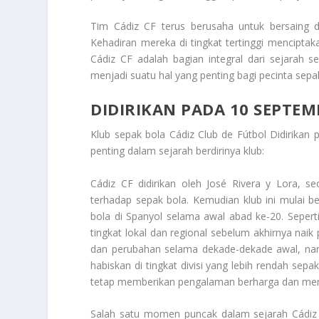
Tim Cádiz CF
terus berusaha untuk bersaing 
Kehadiran mereka di tingkat tertinggi mencipt
Cádiz CF adalah bagian integral dari sejarah s
menjadi suatu hal yang penting bagi pecinta sepak
DIDIRIKAN PADA 10 SEPTEM
Klub sepak bola Cádiz Club de Fútbol
Didirikan
penting dalam sejarah berdirinya klub:
Cádiz CF didirikan oleh José Rivera y Lora, s
terhadap sepak bola. Kemudian klub ini mulai b
bola di Spanyol selama awal abad ke-20. Sepert
tingkat lokal dan regional sebelum akhirnya naik
dan perubahan selama dekade-dekade awal, nam
habiskan di tingkat divisi yang lebih rendah sepa
tetap memberikan pengalaman berharga dan men
Salah satu momen puncak dalam sejarah Cádiz C