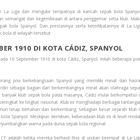
di La Liga dan mengukir tempatnya di kancah sepak bola Spanyol
akan semangat dan kegembiraan di antara penggemar setia klub. Mak
epak bola Spanyol. Dan prestasinya serta keterlibatannya di La Lig
 bola di wilayah tersebut.
BER 1910 DI KOTA CÁDIZ, SPANYOL
 pada 10 September 1910 di kota Cádiz, Spanyol
. Inilah beberapa poi
eorang pria berkebangsaan Spanyol yang memiliki minat dan hasra
erdiri sebagai bagian dari berkembangnya minat akan olahraga sepa
i banyak klub sepak bola pada masanya, Cádiz mulai berkompetisi d
 peringkat ke tingkat nasional. Klub ini menghadapi berbagai tantanga
un tetap bertahan dan berkembang. Sebagian besar sejarah klub d
k bola Spanyol. Meskipun demikian, keberadaan klub ini di level renda
yumbangkan warna pada dunia sepak bola regional.
F adalah ketika mereka berhasil finis di urutan keempat di La Lig