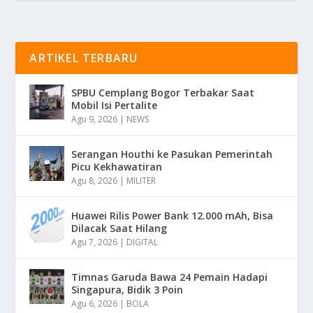
ARTIKEL TERBARU
SPBU Cemplang Bogor Terbakar Saat
Mobil Isi Pertalite
Agu 9, 2026
|
NEWS
Serangan Houthi ke Pasukan Pemerintah
Picu Kekhawatiran
Agu 8, 2026
|
MILITER
Huawei Rilis Power Bank 12.000 mAh, Bisa
Dilacak Saat Hilang
Agu 7, 2026
|
DIGITAL
Timnas Garuda Bawa 24 Pemain Hadapi
Singapura, Bidik 3 Poin
Agu 6, 2026
|
BOLA