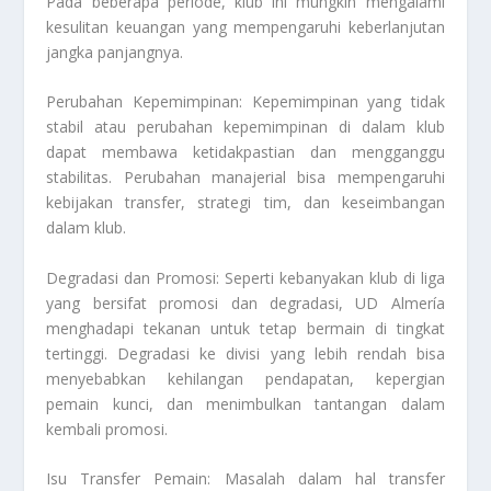
Pada beberapa periode, klub ini mungkin mengalami
kesulitan keuangan yang mempengaruhi keberlanjutan
jangka panjangnya.
Perubahan Kepemimpinan: Kepemimpinan yang tidak
stabil atau perubahan kepemimpinan di dalam klub
dapat membawa ketidakpastian dan mengganggu
stabilitas. Perubahan manajerial bisa mempengaruhi
kebijakan transfer, strategi tim, dan keseimbangan
dalam klub.
Degradasi dan Promosi: Seperti kebanyakan klub di liga
yang bersifat promosi dan degradasi, UD Almería
menghadapi tekanan untuk tetap bermain di tingkat
tertinggi. Degradasi ke divisi yang lebih rendah bisa
menyebabkan kehilangan pendapatan, kepergian
pemain kunci, dan menimbulkan tantangan dalam
kembali promosi.
Isu Transfer Pemain: Masalah dalam hal transfer