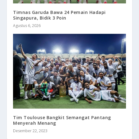
Timnas Garuda Bawa 24 Pemain Hadapi
Singapura, Bidik 3 Poin
Agustus 6, 2026
Tim Toulouse Bangkit Semangat Pantang
Menyerah Menang
Desember 22, 2023