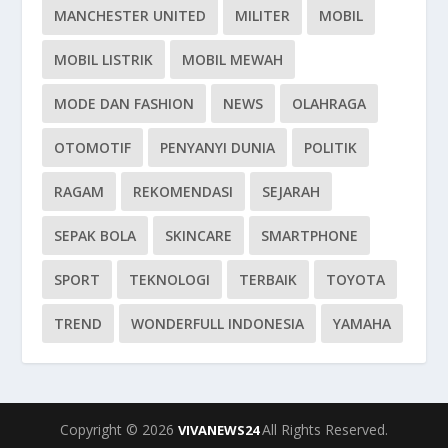
MANCHESTER UNITED
MILITER
MOBIL
MOBIL LISTRIK
MOBIL MEWAH
MODE DAN FASHION
NEWS
OLAHRAGA
OTOMOTIF
PENYANYI DUNIA
POLITIK
RAGAM
REKOMENDASI
SEJARAH
SEPAK BOLA
SKINCARE
SMARTPHONE
SPORT
TEKNOLOGI
TERBAIK
TOYOTA
TREND
WONDERFULL INDONESIA
YAMAHA
Copyright © 2026
All Rights Reserved.
VIVANEWS24