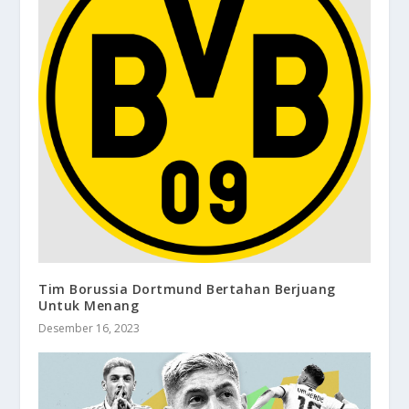
Tim Borussia Dortmund Bertahan Berjuang
Untuk Menang
Desember 16, 2023