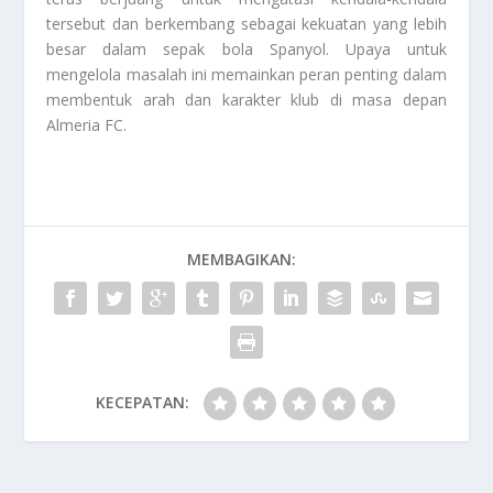
tersebut dan berkembang sebagai kekuatan yang lebih
besar dalam sepak bola Spanyol. Upaya untuk
mengelola masalah ini memainkan peran penting dalam
membentuk arah dan karakter klub di masa depan
Almeria FC
.
MEMBAGIKAN:
KECEPATAN: