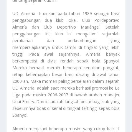
tentang sejarah klub ini:
UD Almería di dirikan pada tahun 1989 sebagai hasil
penggabungan dua klub lokal, Club Polideportivo
Almería dan Club Deportivo Mariángel. Setelah
penggabungan ini, klub ini mengalami sejumlah
perubahan dan perkembangan yang
mempersiapkannya untuk tampil di tingkat yang lebih
tinggi. Pada awal sejarahnya, Almería banyak
berkompetisi di divisi rendah sepak bola Spanyol.
Mereka berhasil meraih beberapa kenaikan pangkat,
tetapi keberhasilan besar baru datang di awal tahun
2000-an. Maka momen paling bersejarah dalam sejarah
UD Almería, adalah saat mereka berhasil promosi ke La
Liga pada musim 2006-2007 di bawah arahan manajer
Unai Emery. Dan ini adalah langkah besar bagi klub yang
sebelumnya tidak di kenal di tingkat tertinggi sepak bola
Spanyol.
Almería menjalani beberapa musim yang cukup baik di