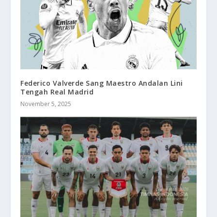
Federico Valverde Sang Maestro Andalan Lini
Tengah Real Madrid
November 5, 2025