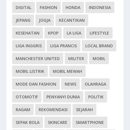
DIGITAL
FASHION
HONDA
INDONESIA
JEPANG
JOGJA
KECANTIKAN
KESEHATAN
KPOP
LA LIGA
LIFESTYLE
LIGA INGGRIS
LIGA PRANCIS
LOCAL BRAND
MANCHESTER UNITED
MILITER
MOBIL
MOBIL LISTRIK
MOBIL MEWAH
MODE DAN FASHION
NEWS
OLAHRAGA
OTOMOTIF
PENYANYI DUNIA
POLITIK
RAGAM
REKOMENDASI
SEJARAH
SEPAK BOLA
SKINCARE
SMARTPHONE