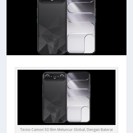
Tecno Camon 50 Slim Meluncur Global, Dengan Baterai