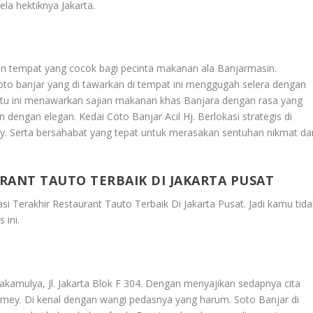
la hektiknya Jakarta.
dikan tempat yang cocok bagi pecinta makanan ala Banjarmasin.
oto banjar yang di tawarkan di tempat ini menggugah selera dengan
satu ini menawarkan sajian makanan khas Banjara dengan rasa yang
n dengan elegan. Kedai Coto Banjar Acil Hj. Berlokasi strategis di
zy. Serta bersahabat yang tepat untuk merasakan sentuhan nikmat da
RANT TAUTO TERBAIK DI JAKARTA PUSAT
i Terakhir Restaurant Tauto Terbaik Di Jakarta Pusat
. Jadi kamu tid
 ini.
kamulya, Jl. Jakarta Blok F 304. Dengan menyajikan sedapnya cita
homey. Di kenal dengan wangi pedasnya yang harum. Soto Banjar di