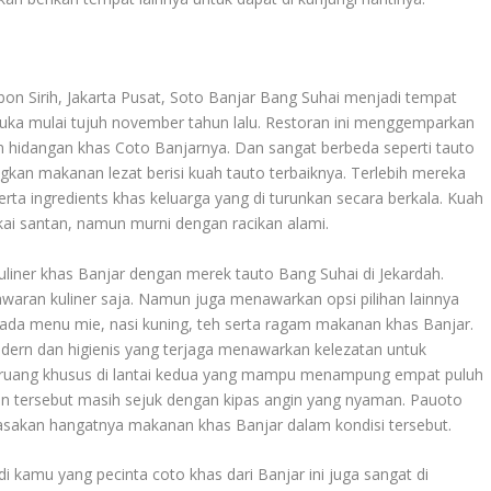
bon Sirih, Jakarta Pusat, Soto Banjar Bang Suhai menjadi tempat
 buka mulai tujuh november tahun lalu. Restoran ini menggemparkan
n hidangan khas Coto Banjarnya. Dan sangat berbeda seperti tauto
gkan makanan lezat berisi kuah tauto terbaiknya. Terlebih mereka
ta ingredients khas keluarga yang di turunkan secara berkala. Kuah
i santan, namun murni dengan racikan alami.
liner khas Banjar dengan merek tauto Bang Suhai di Jekardah.
waran kuliner saja. Namun juga menawarkan opsi pilihan lainnya
a ada menu mie, nasi kuning, teh serta ragam makanan khas Banjar.
dern dan higienis yang terjaga menawarkan kelezatan untuk
ruang khusus di lantai kedua yang mampu menampung empat puluh
n tersebut masih sejuk dengan kipas angin yang nyaman. Pauoto
asakan hangatnya makanan khas Banjar dalam kondisi tersebut.
i kamu yang pecinta coto khas dari Banjar ini juga sangat di