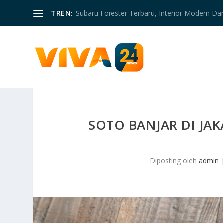
TREN:
Subaru Forester Terbaru, Interior Modern D
SOTO BANJAR DI JA
Diposting oleh
admin