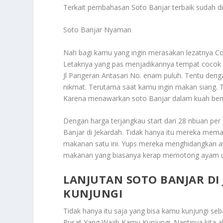
Terkait pembahasan
Soto Banjar
terbaik sudah d
Soto Banjar Nyaman
Nah bagi kamu yang ingin merasakan lezatnya Co
Letaknya yang pas menjadikannya tempat cocok un
Jl Pangeran Antasari No. enam puluh. Tentu den
nikmat. Terutama saat kamu ingin makan siang. 
Karena menawarkan soto Banjar dalam kuah beni
Dengan harga terjangkau start dari 28 ribuan per
Banjar di Jekardah. Tidak hanya itu mereka mem
makanan satu ini. Yups mereka menghidangkan ay
makanan yang biasanya kerap memotong ayam u
LANJUTAN SOTO BANJAR DI
KUNJUNGI
Tidak hanya itu saja yang bisa kamu kunjungi 
Pusat Yang Wajib Kamu Kunjungi
. Nantinya kita 