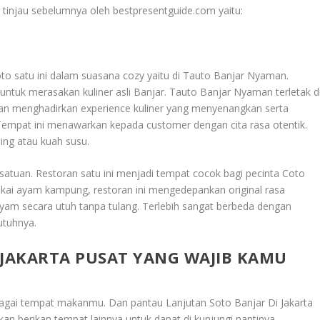
i tinjau sebelumnya oleh bestpresentguide.com yaitu:
to satu ini dalam suasana cozy yaitu di Tauto Banjar Nyaman.
tuk merasakan kuliner asli Banjar. Tauto Banjar Nyaman terletak d
gan menghadirkan experience kuliner yang menyenangkan serta
Tempat ini menawarkan kepada customer dengan cita rasa otentik.
ng atau kuah susu.
 satuan. Restoran satu ini menjadi tempat cocok bagi pecinta Coto
akai ayam kampung, restoran ini mengedepankan original rasa
am secara utuh tanpa tulang. Terlebih sangat berbeda dengan
tuhnya.
 JAKARTA PUSAT YANG WAJIB KAMU
sebagai tempat makanmu. Dan pantau
Lanjutan Soto Banjar Di Jakarta
akan berikan tempat lainnya untuk dapat di kunjungi nantinya.