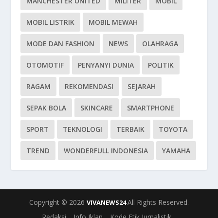
MANCHESTER UNITED
MILITER
MOBIL
MOBIL LISTRIK
MOBIL MEWAH
MODE DAN FASHION
NEWS
OLAHRAGA
OTOMOTIF
PENYANYI DUNIA
POLITIK
RAGAM
REKOMENDASI
SEJARAH
SEPAK BOLA
SKINCARE
SMARTPHONE
SPORT
TEKNOLOGI
TERBAIK
TOYOTA
TREND
WONDERFULL INDONESIA
YAMAHA
Copyright © 2026
All Rights Reserved.
VIVANEWS24
Redaksi
Info Iklan
Kode Etik Jurnalistik