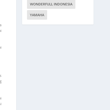
WONDERFULL INDONESIA
YAMAHA
a
i
i
s
g
i
i