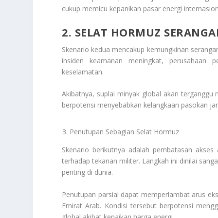
cukup memicu kepanikan pasar energi internasio
2. SELAT HORMUZ SERANG
Skenario kedua mencakup kemungkinan serangan ter
insiden keamanan meningkat, perusahaan pe
keselamatan.
Akibatnya, suplai minyak global akan terganggu m
berpotensi menyebabkan kelangkaan pasokan jang
Penutupan Sebagian Selat Hormuz
Skenario berikutnya adalah pembatasan akses a
terhadap tekanan militer. Langkah ini dinilai san
penting di dunia.
Penutupan parsial dapat memperlambat arus ekspo
Emirat Arab. Kondisi tersebut berpotensi meng
global akibat kenaikan harga energi.