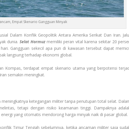
rancam, Empat Skenario Gangguan Minyak
usial Dalam Konflik Geopolitik Antara Amerika Serikat Dan Iran. Jalu
nyak dunia.
Selat Hormuz
memiliki peran vital karena sekitar 20 perse
ap hari. Gangguan sekecil apa pun di kawasan tersebut dapat memic
mpak langsung terhadap ekonomi global.
ran Kompas, terdapat empat skenario utama yang berpotensi terjad
n Iran semakin meningkat.
 meningkatnya ketegangan militer tanpa penutupan total selat. Dala
melintas, tetapi dengan risiko keamanan tinggi. Dampaknya adala
si energi yang otomatis mendorong harga minyak naik di pasar global.
i konflik Timur Tengah sebelumnya, ketika ancaman militer saja suda