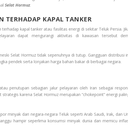
nal
Selat Hormuz
.
AN TERHADAP KAPAL TANKER
hadap kapal tanker atau fasilitas energi di sekitar Teluk Persia. Jik
layaran dapat mengurangi aktivitas di kawasan tersebut dem
eski Selat Hormuz tidak sepenuhnya di tutup. Gangguan distribusi in
ka pendek serta lonjakan harga bahan bakar di berbagai negara.
tau penutupan sebagian jalur pelayaran oleh Iran sebagai respon
gat strategis karena Selat Hormuz merupakan “chokepoint” energi palin
r minyak dari negara-negara Teluk seperti Arab Saudi, Irak, dan Un
ganggu hampir seperlima konsumsi minyak dunia dan memicu inflas