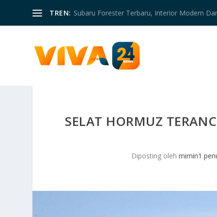
TREN:
Subaru Forester Terbaru, Interior Modern D
SELAT HORMUZ TERAN
Diposting oleh
mimin1 penu