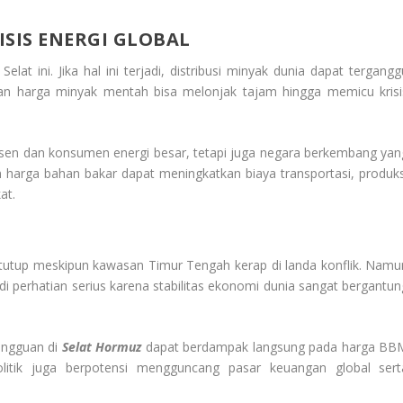
ISIS ENERGI GLOBAL
lat ini. Jika hal ini terjadi, distribusi minyak dunia dapat tergangg
kan harga minyak mentah bisa melonjak tajam hingga memicu krisi
sen dan konsumen energi besar, tetapi juga negara berkembang yan
 harga bahan bakar dapat meningkatkan biaya transportasi, produks
at.
i tutup meskipun kawasan Timur Tengah kerap di landa konflik. Namu
adi perhatian serius karena stabilitas ekonomi dunia sangat bergantun
angguan di
Selat Hormuz
dapat berdampak langsung pada harga BB
olitik juga berpotensi mengguncang pasar keuangan global sert