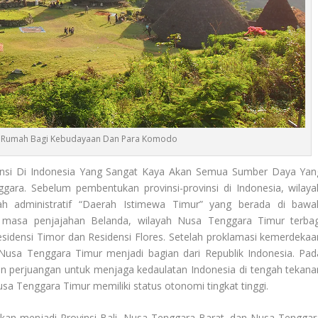
h Rumah Bagi Kebudayaan Dan Para Komodo
insi Di Indonesia Yang Sangat Kaya Akan Semua Sumber Daya Yan
ara. Sebelum pembentukan provinsi-provinsi di Indonesia, wilaya
h administratif “Daerah Istimewa Timur” yang berada di bawa
a masa penjajahan Belanda, wilayah Nusa Tenggara Timur terbag
esidensi Timor dan Residensi Flores. Setelah proklamasi kemerdekaa
Nusa Tenggara Timur menjadi bagian dari Republik Indonesia. Pad
an perjuangan untuk menjaga kedaulatan Indonesia di tengah tekana
sa Tenggara Timur memiliki status otonomi tingkat tinggi.
rkan menjadi Provinsi Bali, Nusa Tenggara Barat, dan Nusa Tenggar