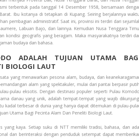
resmi terbentuk pada tanggal 14 Desember 1958, bersamaan denga
rat. Ibu kotanya di tetapkan di Kupang. Seiring berjalannya waktu
pembagian administratif. Saat ini, provinsi ini terdiri dari sejumla
Maumere, Labuan Bajo, dan lainnya. Kemudian Nusa Tenggara Timu
ngan kondisi geografis yang beragam. Maka masyarakatnya terdiri dar
agaman budaya dan bahasa.
DO ADALAH TUJUAN UTAMA BAG
I BIOLOGI LAUT
wisata yang menawarkan pesona alam, budaya, dan keanekaragama
pemandangan alam yang spektakuler, mulai dari pantai berpasir putih
pulau-pulau eksotis. Dengan destinasi populer seperti Pulau Komodo
arna danau yang unik, adalah tempat-tempat yang wajib dikunjungi
 kadal terbesar di dunia yang hanya dapat ditemukan di pulau-pula
an Utama Bagi Pecinta Alam Dan Peneliti Biologi Laut
.
yang kaya. Setiap suku di NTT memiliki tradisi, bahasa, dan ada
disional dan berinteraksi dengan penduduk setempat dapat memberika