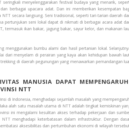
ringkali menyelenggarakan festival budaya yang menarik, sepert
 dan berbagai upacara adat. Dan ini memberikan kesempatan bag
T secara langsung. Seni tradisional, seperti tari-tarian daerah da
 pertunjukan seni lokal dapat di nikmati di berbagai acara adat da
TT, termasuk ikan bakar, jagung bakar, sayur kelor, dan makanan lau
ng menggunakan bumbu alami dan hasil pertanian lokal. Selanjutny
lai dari menyelam di perairan yang kaya akan kehidupan bawah laut
gga trekking di daerah pegunungan yang menawarkan pemandangan lua
IVITAS MANUSIA DAPAT MEMPENGARUH
VINSI NTT
vinsi di Indonesia, menghadapi sejumlah masalah yang mempengaruh
ka alah satu masalah utama di NTT adalah tingkat kemiskinan yan
ovinsi ini mengalami kesulitan akses terhadap pekerjaan dan sumbe
i NTT menghadapi keterbatasan dalam infrastruktur. Dengan dasa
pat membatasi aksesibilitas dan pertumbuhan ekonomi di wilayah tersebu