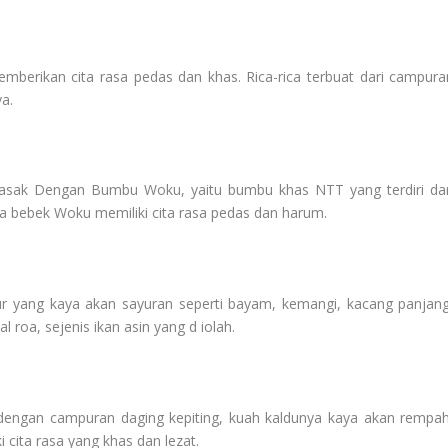
mberikan cita rasa pedas dan khas. Rica-rica terbuat dari campura
a.
masak Dengan Bumbu Woku
, yaitu bumbu khas NTT yang terdiri dar
aka bebek Woku memiliki cita rasa pedas dan harum.
r yang kaya akan sayuran seperti bayam, kemangi, kacang panjang
 roa, sejenis ikan asin yang d iolah.
 dengan campuran daging kepiting, kuah kaldunya kaya akan rempah
 cita rasa yang khas dan lezat.