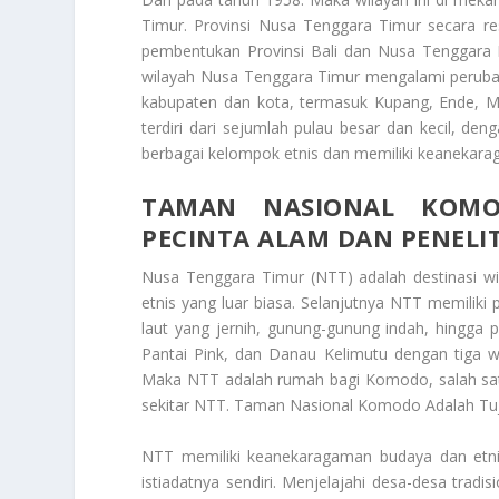
Timur. Provinsi Nusa Tenggara Timur secara 
pembentukan Provinsi Bali dan Nusa Tenggara Ba
wilayah Nusa Tenggara Timur mengalami perubahan 
kabupaten dan kota, termasuk Kupang, Ende, 
terdiri dari sejumlah pulau besar dan kecil, de
berbagai kelompok etnis dan memiliki keanekar
TAMAN NASIONAL KOMO
PECINTA ALAM DAN PENELIT
Nusa Tenggara Timur (NTT) adalah destinasi 
etnis yang luar biasa. Selanjutnya NTT memiliki 
laut yang jernih, gunung-gunung indah, hingga 
Pantai Pink, dan Danau Kelimutu dengan tiga w
Maka NTT adalah rumah bagi Komodo, salah satu
sekitar NTT.
Taman Nasional Komodo Adalah Tuju
NTT memiliki keanekaragaman budaya dan etnis 
istiadatnya sendiri. Menjelajahi desa-desa tra