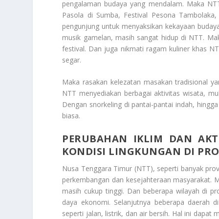
pengalaman budaya yang mendalam. Maka NTT se
Pasola di Sumba, Festival Pesona Tambolaka,
pengunjung untuk menyaksikan kekayaan budaya NT
musik gamelan, masih sangat hidup di NTT. Maka
festival. Dan juga nikmati ragam kuliner khas N
segar.
Maka rasakan kelezatan masakan tradisional ya
NTT menyediakan berbagai aktivitas wisata, mu
Dengan snorkeling di pantai-pantai indah, hin
biasa.
PERUBAHAN IKLIM DAN AKT
KONDISI LINGKUNGAN DI PRO
Nusa Tenggara Timur (NTT), seperti banyak pro
perkembangan dan kesejahteraan masyarakat. Ma
masih cukup tinggi. Dan beberapa wilayah di pr
daya ekonomi. Selanjutnya beberapa daerah d
seperti jalan, listrik, dan air bersih. Hal ini da