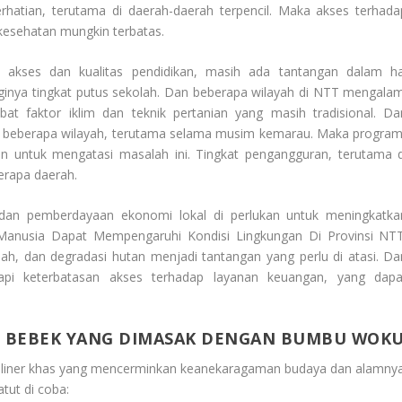
hatian, terutama di daerah-daerah terpencil. Maka akses terhada
kesehatan mungkin terbatas.
 akses dan kualitas pendidikan, masih ada tantangan dalam ha
tingginya tingkat putus sekolah. Dan beberapa wilayah di NTT mengalam
t faktor iklim dan teknik pertanian yang masih tradisional. Da
 di beberapa wilayah, terutama selama musim kemarau. Maka program
kan untuk mengatasi masalah ini. Tingkat pengangguran, terutama d
erapa daerah.
dan pemberdayaan ekonomi lokal di perlukan untuk meningkatka
 Manusia Dapat Mempengaruhi Kondisi Lingkungan Di Provinsi NT
ah, dan degradasi hutan menjadi tantangan yang perlu di atasi. Da
pi keterbatasan akses terhadap layanan keuangan, yang dapa
 BEBEK YANG DIMASAK DENGAN BUMBU WOK
uliner khas yang mencerminkan keanekaragaman budaya dan alamnya
tut di coba: