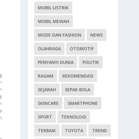
MOBIL LISTRIK
MOBIL MEWAH
MODE DAN FASHION
NEWS
OLAHRAGA
OTOMOTIF
PENYANYI DUNIA
POLITIK
g
RAGAM
REKOMENDASI
h
h
SEJARAH
SEPAK BOLA
i
SKINCARE
SMARTPHONE
n
a
SPORT
TEKNOLOGI
n
TERBAIK
TOYOTA
TREND
a