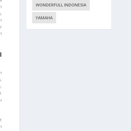
WONDERFULL INDONESIA
n
,
YAMAHA
h
r
i
I
n
,
,
.
u
t
n