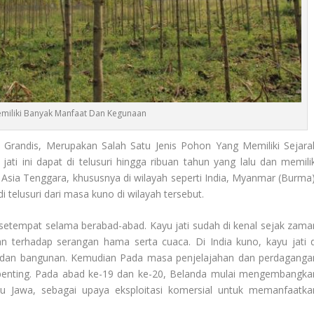
emiliki Banyak Manfaat Dan Kegunaan
Grandis, Merupakan Salah Satu Jenis Pohon Yang Memiliki Sejara
i ini dapat di telusuri hingga ribuan tahun yang lalu dan memilik
i Asia Tenggara, khususnya di wilayah seperti India, Myanmar (Burma)
i telusuri dari masa kuno di wilayah tersebut.
setempat selama berabad-abad. Kayu jati sudah di kenal sejak zama
 terhadap serangan hama serta cuaca. Di India kuno, kayu jati d
r dan bangunan. Kemudian Pada masa penjelajahan dan perdaganga
s penting. Pada abad ke-19 dan ke-20, Belanda mulai mengembangka
lau Jawa, sebagai upaya eksploitasi komersial untuk memanfaatka