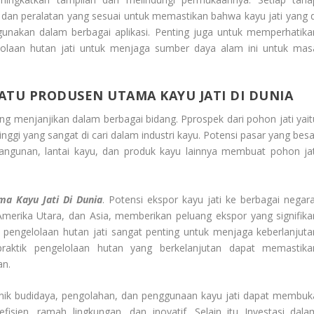
dan peralatan yang sesuai untuk memastikan bahwa kayu jati yang d
digunakan dalam berbagai aplikasi. Penting juga untuk memperhatika
elolaan hutan jati untuk menjaga sumber daya alam ini untuk mas
ATU PRODUSEN UTAMA KAYU JATI DI DUNIA
ng menjanjikan dalam berbagai bidang. Pprospek dari pohon jati yait
inggi yang sangat di cari dalam industri kayu. Potensi pasar yang besa
 bangunan, lantai kayu, dan produk kayu lainnya membuat pohon jat
a Kayu Jati Di Dunia
. Potensi ekspor kayu jati ke berbagai negara
 Amerika Utara, dan Asia, memberikan peluang ekspor yang signifika
 pengelolaan hutan jati sangat penting untuk menjaga keberlanjuta
aktik pengelolaan hutan yang berkelanjutan dapat memastika
an.
nik budidaya, pengolahan, dan penggunaan kayu jati dapat membuk
sien, ramah lingkungan, dan inovatif. Selain itu Investasi dala