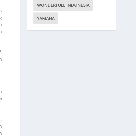
WONDERFULL INDONESIA
s
g
YAMAHA
n
n
i
,
n
a
a
,
m
n