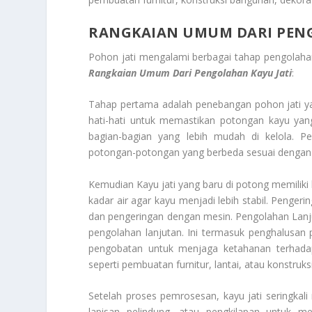
RANGKAIAN UMUM DARI PENG
Pohon jati mengalami berbagai tahap pengolahan
Rangkaian Umum Dari Pengolahan Kayu Jati
:
Tahap pertama adalah penebangan pohon jati ya
hati-hati untuk memastikan potongan kayu yang
bagian-bagian yang lebih mudah di kelola. P
potongan-potongan yang berbeda sesuai dengan
Kemudian Kayu jati yang baru di potong memiliki 
kadar air agar kayu menjadi lebih stabil. Penge
dan pengeringan dengan mesin. Pengolahan Lanju
pengolahan lanjutan. Ini termasuk penghalusan
pengobatan untuk menjaga ketahanan terhadap
seperti pembuatan furnitur, lantai, atau konstruk
Setelah proses pemrosesan, kayu jati seringkali 
lapisan pelindung, atau pengkilapan untuk m