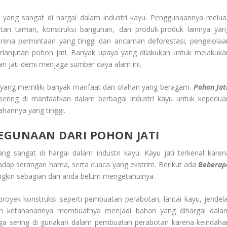
s yang sangat di hargai dalam industri kayu. Penggunaannya melua
otan taman, konstruksi bangunan, dan produk-produk lainnya yan
rena permintaan yang tinggi dan ancaman deforestasi, pengelolaa
rlanjutan pohon jati. Banyak upaya yang dilakukan untuk melakuka
n jati demi menjaga sumber daya alam ini.
 yang memiliki banyak manfaat dan olahan yang beragam.
Pohon Jat
ering di manfaatkan dalam berbagai industri kayu untuk keperlua
tahannya yang tinggi.
EGUNAAN DARI POHON JATI
ang sangat di hargai dalam industri kayu. Kayu jati terkenal karen
adap serangan hama, serta cuaca yang ekstrim. Berikut ada
Beberap
kin sebagian dari anda belum mengetahuinya.
royek konstruksi seperti pembuatan perabotan, lantai kayu, jendela
 dan ketahanannya membuatnya menjadi bahan yang dihargai dala
uga sering di gunakan dalam pembuatan perabotan karena keindaha