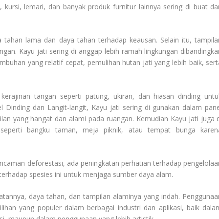
rsi, lemari, dan banyak produk furnitur lainnya sering di buat dar
na tahan lama dan daya tahan terhadap keausan. Selain itu, tampila
an. Kayu jati sering di anggap lebih ramah lingkungan dibandingka
buhan yang relatif cepat, pemulihan hutan jati yang lebih baik, sert
 kerajinan tangan seperti patung, ukiran, dan hiasan dinding untu
 Dinding dan Langit-langit, Kayu jati sering di gunakan dalam pane
ilan yang hangat dan alami pada ruangan. Kemudian Kayu jati juga d
eperti bangku taman, meja piknik, atau tempat bunga karen
ancaman deforestasi, ada peningkatan perhatian terhadap pengelolaa
 terhadap spesies ini untuk menjaga sumber daya alam.
uatannya, daya tahan, dan tampilan alaminya yang indah. Penggunaa
ihan yang populer dalam berbagai industri dan aplikasi, baik dala
si, maupun dalam penggunaan yang lebih artistik.