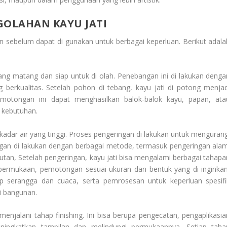
OLAHAN KAYU JATI
 sebelum dapat di gunakan untuk berbagai keperluan. Berikut adala
ng matang dan siap untuk di olah. Penebangan ini di lakukan denga
 berkualitas. Setelah pohon di tebang, kayu jati di potong menjad
emotongan ini dapat menghasilkan balok-balok kayu, papan, ata
 kebutuhan.
kadar air yang tinggi. Proses pengeringan di lakukan untuk mengurang
ringan di lakukan dengan berbagai metode, termasuk pengeringan alam
tan, Setelah pengeringan, kayu jati bisa mengalami berbagai tahapa
 permukaan, pemotongan sesuai ukuran dan bentuk yang di inginkan
 serangga dan cuaca, serta pemrosesan untuk keperluan spesifi
si bangunan.
menjalani tahap finishing. Ini bisa berupa pengecatan, pengaplikasia
eningkatkan tampilan dan melindungi permukaannya. Setiap taha