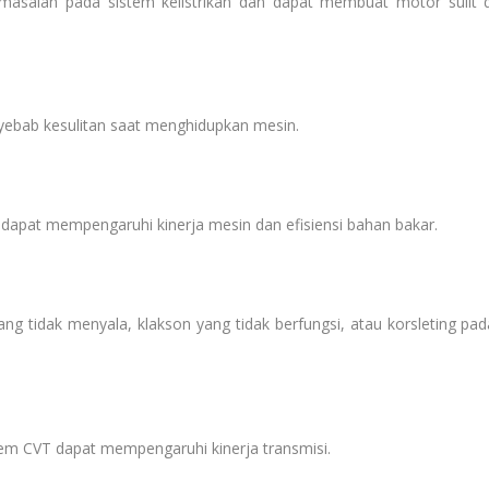
asalah pada sistem kelistrikan dan dapat membuat motor sulit d
yebab kesulitan saat menghidupkan mesin.
r dapat mempengaruhi kinerja mesin dan efisiensi bahan bakar.
ang tidak menyala, klakson yang tidak berfungsi, atau korsleting pad
tem CVT dapat mempengaruhi kinerja transmisi.