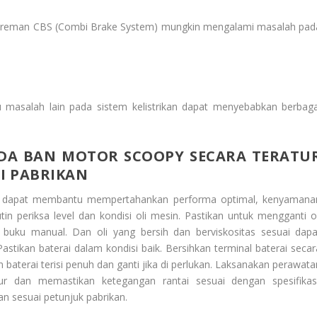
ereman CBS (Combi Brake System) mungkin mengalami masalah pad
 masalah lain pada sistem kelistrikan dapat menyebabkan berbaga
DA BAN MOTOR SCOOPY SECARA TERATU
I PABRIKAN
t dapat membantu mempertahankan performa optimal, kenyamana
n periksa level dan kondisi oli mesin. Pastikan untuk mengganti ol
buku manual. Dan oli yang bersih dan berviskositas sesuai dapa
ikan baterai dalam kondisi baik. Bersihkan terminal baterai secar
an baterai terisi penuh dan ganti jika di perlukan. Laksanakan perawat
r dan memastikan ketegangan rantai sesuai dengan spesifikasi
n sesuai petunjuk pabrikan.