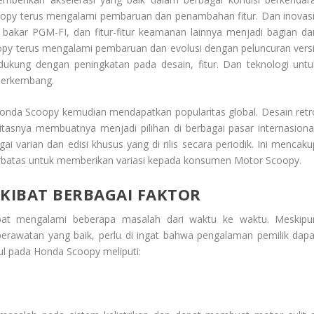
opy terus mengalami pembaruan dan penambahan fitur. Dan inovasi
 bakar PGM-FI, dan fitur-fitur keamanan lainnya menjadi bagian dar
opy terus mengalami pembaruan dan evolusi dengan peluncuran versi
i dukung dengan peningkatan pada desain, fitur. Dan teknologi untu
berkembang.
Honda Scoopy kemudian mendapatkan popularitas global. Desain retr
litasnya membuatnya menjadi pilihan di berbagai pasar internasional
 varian dan edisi khusus yang di rilis secara periodik. Ini mencaku
i terbatas untuk memberikan variasi kepada konsumen
Motor Scoopy
.
AKIBAT BERBAGAI FAKTOR
pat mengalami beberapa masalah dari waktu ke waktu. Meskipu
perawatan yang baik, perlu di ingat bahwa pengalaman pemilik dapa
ul pada Honda Scoopy meliputi: