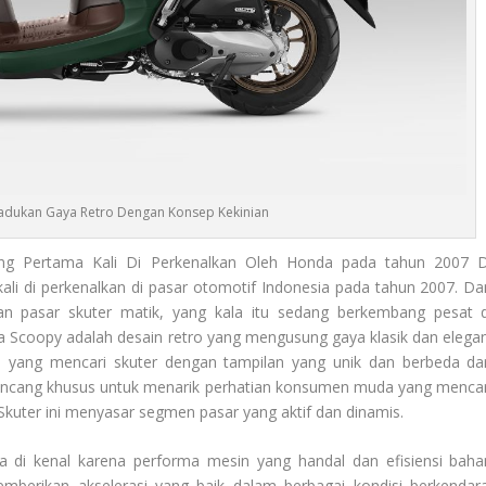
dukan Gaya Retro Dengan Konsep Kekinian
g Pertama Kali Di Perkenalkan Oleh Honda pada tahun 2007 D
ali di perkenalkan di pasar otomotif Indonesia pada tahun 2007. Da
an pasar skuter matik, yang kala itu sedang berkembang pesat d
da Scoopy adalah desain retro yang mengusung gaya klasik dan elegan
 yang mencari skuter dengan tampilan yang unik dan berbeda dar
ancang khusus untuk menarik perhatian konsumen muda yang mencar
uter ini menyasar segmen pasar yang aktif dan dinamis.
a di kenal karena performa mesin yang handal dan efisiensi baha
berikan akselerasi yang baik dalam berbagai kondisi berkendara