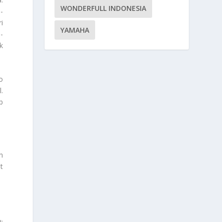
WONDERFULL INDONESIA
-
i
YAMAHA
-
k
o
.
p
n
t