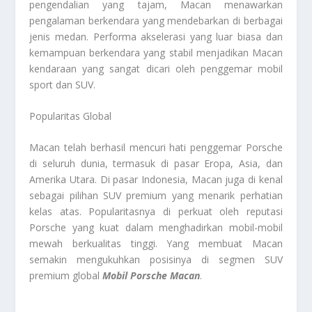
pengendalian yang tajam, Macan menawarkan
pengalaman berkendara yang mendebarkan di berbagai
jenis medan. Performa akselerasi yang luar biasa dan
kemampuan berkendara yang stabil menjadikan Macan
kendaraan yang sangat dicari oleh penggemar mobil
sport dan SUV.
Popularitas Global
Macan telah berhasil mencuri hati penggemar Porsche
di seluruh dunia, termasuk di pasar Eropa, Asia, dan
Amerika Utara. Di pasar Indonesia, Macan juga di kenal
sebagai pilihan SUV premium yang menarik perhatian
kelas atas. Popularitasnya di perkuat oleh reputasi
Porsche yang kuat dalam menghadirkan mobil-mobil
mewah berkualitas tinggi. Yang membuat Macan
semakin mengukuhkan posisinya di segmen SUV
premium global
Mobil
Porsche Macan
.