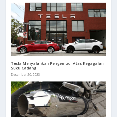
Tesla Menyalahkan Pengemudi Atas Kegagalan
Suku Cadang
Desember 20, 2023