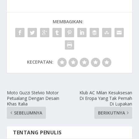
MEMBAGIKAN:
KECEPATAN:
Moto Guzzi Stelvio Motor
Klub AC Milan Kesuksesan
Petualang Dengan Desain
Di Eropa Yang Tak Pernah
Khas Italia
Di Lupakan
SEBELUMNYA
BERIKUTNYA
TENTANG PENULIS