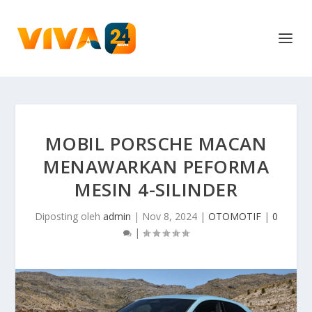
MOBIL PORSCHE MACAN
MENAWARKAN PEFORMA
MESIN 4-SILINDER
Diposting oleh
admin
|
Nov 8, 2024
|
OTOMOTIF
|
0
|