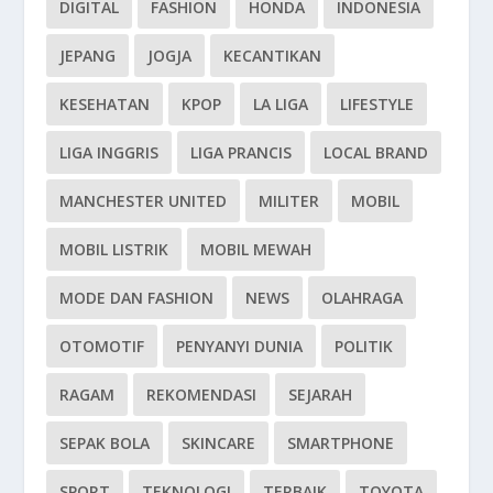
DIGITAL
FASHION
HONDA
INDONESIA
JEPANG
JOGJA
KECANTIKAN
KESEHATAN
KPOP
LA LIGA
LIFESTYLE
LIGA INGGRIS
LIGA PRANCIS
LOCAL BRAND
MANCHESTER UNITED
MILITER
MOBIL
MOBIL LISTRIK
MOBIL MEWAH
MODE DAN FASHION
NEWS
OLAHRAGA
OTOMOTIF
PENYANYI DUNIA
POLITIK
RAGAM
REKOMENDASI
SEJARAH
SEPAK BOLA
SKINCARE
SMARTPHONE
SPORT
TEKNOLOGI
TERBAIK
TOYOTA