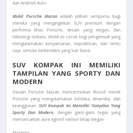
dan Android Auto.
Mobil Porsche Macan
adalah pilihan sempurna bagi
mereka yang menginginkan SUV premium dengan
performa khas Porsche, desain yang elegan, dan
teknologi terbaru. Mobil ini cocok bagi pengemudi yang
mengutamakan kenyamanan, kepraktisan, dan tentu
saja, sensasi berkendara yang luar biasa.
SUV KOMPAK INI MEMILIKI
TAMPILAN YANG SPORTY DAN
MODERN
Desain Porsche Macan mencerminkan filosofi merek
Porsche yang mengutamakan estetika, dinamika, dan
keanggunan.
SUV Kompak Ini Memiliki Tampilan Yang
Sporty Dan Modern
, dengan garis-garis tegas yang
memancarkan aura agresif namun tetap elegan.
Eksterior