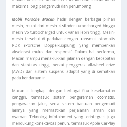
maksimal bagi pengemudi dan penumpang.
Mobil Porsche Macan
hadir dengan berbagai pilihan
mesin, mulai dari mesin 4-silinder turbocharged hingga
mesin V6 turbocharged untuk varian lebih tinggi. Mesin-
mesin tersebut di padukan dengan transmisi otomatis
PDK (Porsche Doppelkupplung) yang memberikan
akselerasi mulus dan responsif. Dalam hal performa,
Macan mampu menaklukkan jalanan dengan kecepatan
dan stabilitas tinggi, berkat penggerak all-wheel drive
(AWD) dan sistem suspensi adaptif yang di sematkan
pada kendaraan ini.
Macan di lengkapi dengan berbagai fitur keselamatan
canggih, termasuk sistem pengereman otomatis,
pengawasan jalur, serta sistem bantuan pengemudi
lainnya yang memastikan perjalanan aman dan
nyaman. Teknologi infotainment yang terintegrasi juga
mendukung konektivitas penuh, termasuk Apple CarPlay