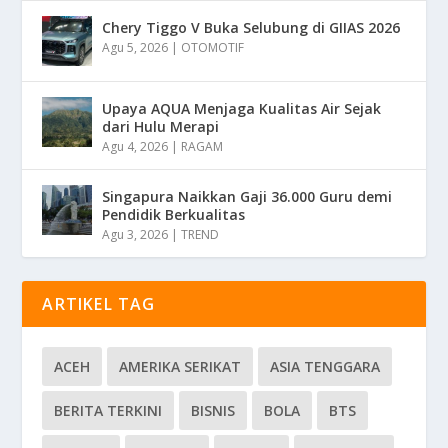
Chery Tiggo V Buka Selubung di GIIAS 2026
Agu 5, 2026
|
OTOMOTIF
Upaya AQUA Menjaga Kualitas Air Sejak
dari Hulu Merapi
Agu 4, 2026
|
RAGAM
Singapura Naikkan Gaji 36.000 Guru demi
Pendidik Berkualitas
Agu 3, 2026
|
TREND
ARTIKEL TAG
ACEH
AMERIKA SERIKAT
ASIA TENGGARA
BERITA TERKINI
BISNIS
BOLA
BTS