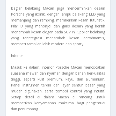
Bagian belakang Macan juga mencerminkan desain
Porsche yang ikonik, dengan lampu belakang LED yang
memanjang dan ramping, memberikan kesan futuristik.
Pilar D yang menonjol dan garis desain yang bersih
menambah kesan elegan pada SUV ini. Spoiler belakang
yang terintegrasi menambah kesan aerodinamis,
memberi tampilan lebih modern dan sporty.
Interior
Masuk ke dalam, interior Porsche Macan menciptakan
suasana mewah dan nyaman dengan bahan berkualitas
tinggi, seperti kulit premium, kayu, dan alumunium.
Panel instrumen terdiri dari layar sentuh besar yang
mudah digunakan, serta tombol kontrol yang intuitif.
Setiap detail di dalam Macan di rancang untuk
memberikan kenyamanan maksimal bagi pengemudi
dan penumpang.